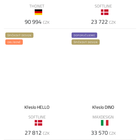
THONET
SOFTLINE
90 994
23 722
CZK
CZK
ŠPIČKOVÝ DESIGN
DOPORUČUJEME
OBLÍBENÉ
ŠPIČKOVÝ DESIGN
Křeslo HELLO
Křeslo DINO
SOFTLINE
MAXDESIGN
27 812
33 570
CZK
CZK