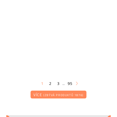
1
2
3
95
...
VÍCE
(ZBÝVÁ PRODUKTŮ 1876)
BONALDO
BONALDO