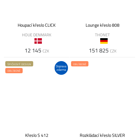
Houpací křeslo CLICK
Lounge křeslo 808
HOUE DENMARK
THONET
12 145
151 825
CZK
CZK
ŠPIČKOVÝ DESIGN
OBLÍBENÉ
Doprava
zdarma
OBLÍBENÉ
Křeslo S 412
Rozkládací křeslo SILVER