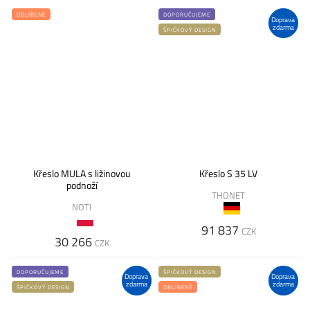
OBLÍBENÉ
DOPORUČUJEME
Doprava
zdarma
ŠPIČKOVÝ DESIGN
Křeslo MULA s ližinovou
Křeslo S 35 LV
podnoží
THONET
NOTI
91 837
CZK
30 266
CZK
DOPORUČUJEME
ŠPIČKOVÝ DESIGN
Doprava
Doprava
zdarma
zdarma
ŠPIČKOVÝ DESIGN
OBLÍBENÉ