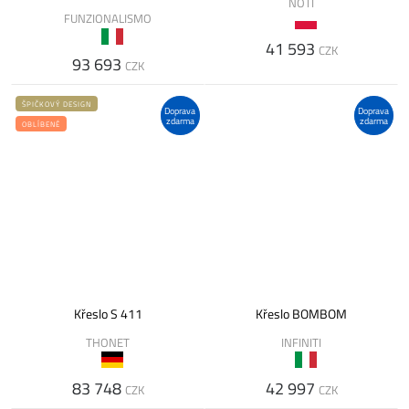
NOTI
FUNZIONALISMO
41 593
CZK
93 693
CZK
ŠPIČKOVÝ DESIGN
Doprava
Doprava
zdarma
zdarma
OBLÍBENÉ
Křeslo S 411
Křeslo BOMBOM
THONET
INFINITI
83 748
42 997
CZK
CZK