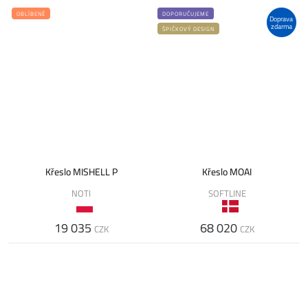
OBLÍBENÉ
DOPORUČUJEME
Doprava
zdarma
ŠPIČKOVÝ DESIGN
Křeslo MISHELL P
Křeslo MOAI
NOTI
SOFTLINE
19 035
68 020
CZK
CZK