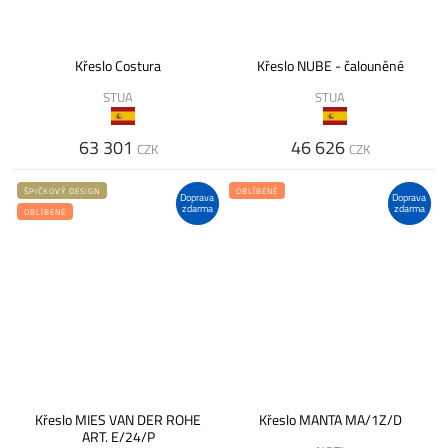
Křeslo Costura
Křeslo NUBE - čalouněné
STUA
STUA
63 301
46 626
CZK
CZK
ŠPIČKOVÝ DESIGN
OBLÍBENÉ
Doprava
Doprava
zdarma
zdarma
OBLÍBENÉ
Křeslo MIES VAN DER ROHE
Křeslo MANTA MA/1Z/D
ART. E/24/P