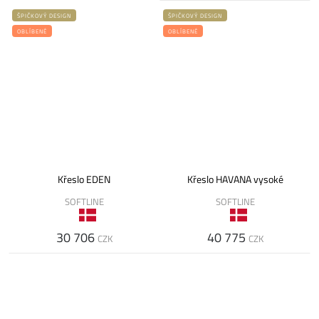
ŠPIČKOVÝ DESIGN
ŠPIČKOVÝ DESIGN
OBLÍBENÉ
OBLÍBENÉ
Křeslo EDEN
Křeslo HAVANA vysoké
SOFTLINE
SOFTLINE
30 706
40 775
CZK
CZK