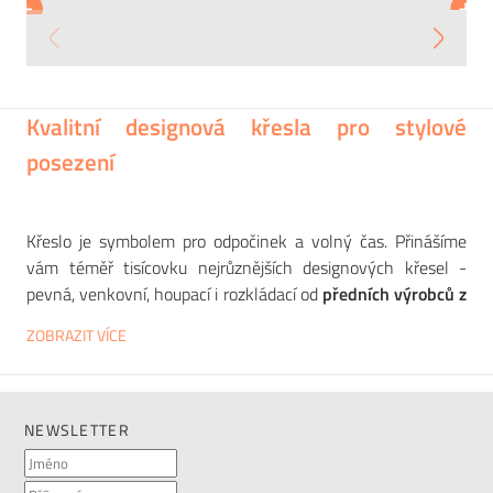
+
+
+
+
+
Křeslo TIRELLA
Sedačka TIRELLA SOFA
Na dotaz
Na dotaz
Kvalitní designová křesla pro stylové
posezení
Křeslo je symbolem pro odpočinek a volný čas. Přinášíme
vám téměř tisícovku nejrůznějších designových křesel -
pevná, venkovní, houpací i rozkládací od
předních výrobců z
Evropy
, jako jsou
SOFTLINE
,
PROFIM
,
NOTI
nebo
STUA
. Na
ZOBRAZIT VÍCE
našem e-shopu nabízíme křesla vhodná
do interiéru i do
exteriéru
. Kromě designových křesel v této kategorii
najdete také nabídku sedátek, lehátek a chaise longue.
Všechny produkty si můžete vybrat z
různých materiálů
v
NEWSLETTER
mnoha barevných provedeních
. Kožená a koženková křesla
poskytnou
luxusní reprezentativní vzhled
, čalouněná