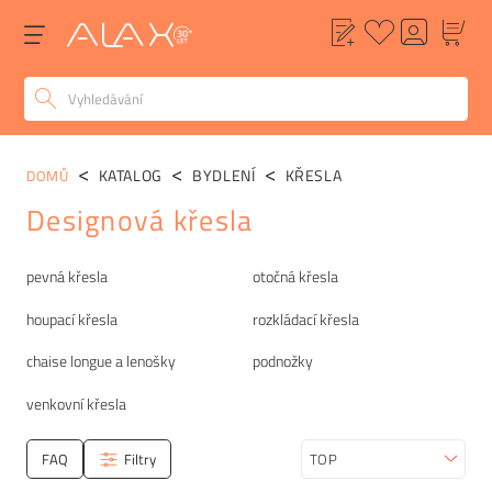
KATALOG
BYDLENÍ
KŘESLA
DOMŮ
Designová křesla
Kategorie
pevná křesla
otočná křesla
houpací křesla
rozkládací křesla
chaise longue a lenošky
podnožky
venkovní křesla
FAQ
Filtry
Seřadit