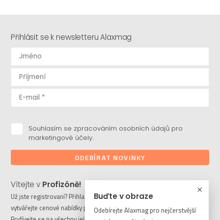
Přihlásit se k newsletteru Alaxmag
Souhlasím se zpracováním osobních údajů pro
marketingové účely.
ODEBÍRAT NOVINKY
Vítejte v
Profizóně!
Buďte v obraze
Už jste registrovaní? Přihlaste se a stahujte potřebné soubory či
vytvářejte cenové nabídky pro vaše klienty. Ještě nejste členem?
Odebírejte Alaxmag pro nejčerstvější
Podívejte se na všechny její výhody a registrujte se ještě dnes.