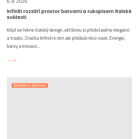
6. 8. 2026
Infiniti rozzáří prostor barvami a rukopisem italské
svěžesti
Když se řekne italský design, většinou si představíme eleganci
a tradici. Značka Infiniti k nim ale přidává něco navíc. Energie,
barvy a inovace...
NOVINKY V DESIGNU