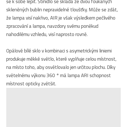
se k sobě lepit. Stínidlo se skládá ze dvou foukaných
skleněných bublin nepravidelné tloušťky. Může se zdát,
že lampa visí nakřivo, AIR je však výsledkem pečlivého
zpracování a lampa, navzdory svému poněkud
nahodilému vzhledu, visí naprosto rovně.
Opálově bílé sklo v kombinaci s asymetrickými liniemi
produkuje měkké světlo, které vyplňuje celou místnost,
na místo toho, aby osvětlovalo jen určitou plochu. Díky
světelnému výkonu 360 ° má lampa ARI schopnost
místnost opticky zvětšit.