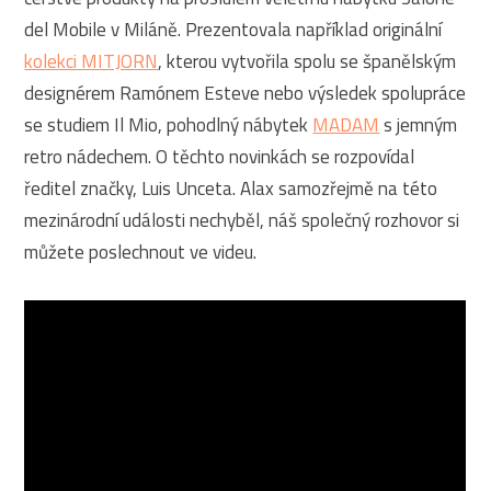
del Mobile v Miláně. Prezentovala například originální
kolekci MITJORN
, kterou vytvořila spolu se španělským
designérem Ramónem Esteve nebo výsledek spolupráce
se studiem Il Mio, pohodlný nábytek
MADAM
s jemným
retro nádechem. O těchto novinkách se rozpovídal
ředitel značky, Luis Unceta. Alax samozřejmě na této
mezinárodní události nechyběl, náš společný rozhovor si
můžete poslechnout ve videu.