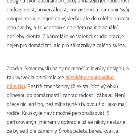
design a tvoří autorské projekty přinášející jednoduchost,
nadčasovost, univerzálnost, konzistenci a harmonii. Svůj
rukopis otiskuje nejen do výsledku, ale do celého procesu
jeho tvorby, a to všechno s ohledem na individuální
potřeby klienta. Z kanceláře ve Valencii studio pracuje
nejen pro domácí trh, ale pro zákazníky z celého světa.
Značka iSimar myslí i na ty nejmenší milovníky designu, a
tak vytvořila první kolekce
dětského venkovního
nábytku
. Pestré zmenšeniny již existujících výrobků
přinesou do domácností i zahrad radost i zábavu. Není
přece nic lepšího, než mít stejně stylovou židli jako mají
rodiče. Kousky je navíc možné personalizovat. S
perforovaným jménem v opěradle už se nikdy nestane,
že by se židle zaměnily. Široká paleta barev, kvalita,