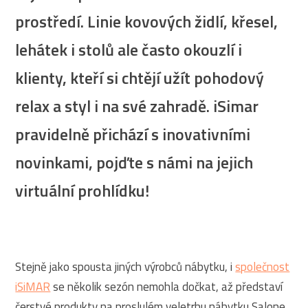
prostředí. Linie kovových židlí, křesel,
lehátek i stolů ale často okouzlí i
klienty, kteří si chtějí užít pohodový
relax a styl i na své zahradě. iSimar
pravidelně přichází s inovativními
novinkami, pojďte s námi na jejich
virtuální prohlídku!
Stejně jako spousta jiných výrobců nábytku, i
společnost
iSiMAR
se několik sezón nemohla dočkat, až představí
čerstvé produkty na proslulém veletrhu nábytku Salone