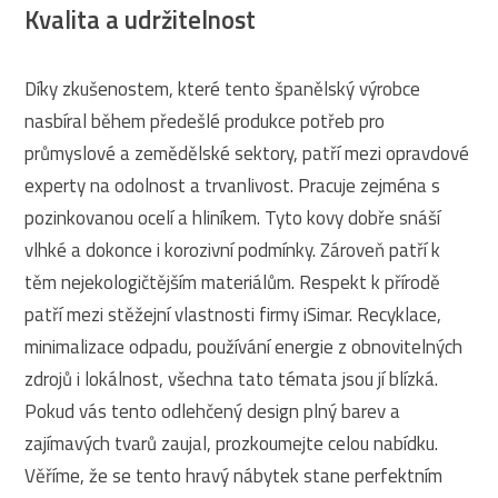
Kvalita a udržitelnost
Díky zkušenostem, které tento španělský výrobce
nasbíral během předešlé produkce potřeb pro
průmyslové a zemědělské sektory, patří mezi opravdové
experty na odolnost a trvanlivost. Pracuje zejména s
pozinkovanou ocelí a hliníkem. Tyto kovy dobře snáší
vlhké a dokonce i korozivní podmínky. Zároveň patří k
těm nejekologičtějším materiálům. Respekt k přírodě
patří mezi stěžejní vlastnosti firmy iSimar. Recyklace,
minimalizace odpadu, používání energie z obnovitelných
zdrojů i lokálnost, všechna tato témata jsou jí blízká.
Pokud vás tento odlehčený design plný barev a
zajímavých tvarů zaujal, prozkoumejte celou nabídku.
Věříme, že se tento hravý nábytek stane perfektním