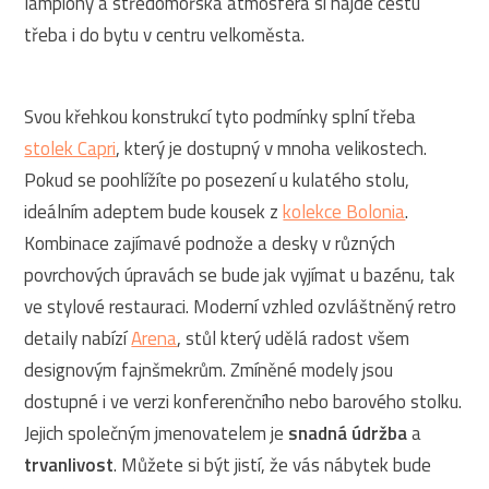
lampiony a středomořská atmosféra si najde cestu
třeba i do bytu v centru velkoměsta.
Svou křehkou konstrukcí tyto podmínky splní třeba
stolek Capri
, který je dostupný v mnoha velikostech.
Pokud se poohlížíte po posezení u kulatého stolu,
ideálním adeptem bude kousek z
kolekce Bolonia
.
Kombinace zajímavé podnože a desky v různých
povrchových úpravách se bude jak vyjímat u bazénu, tak
ve stylové restauraci. Moderní vzhled ozvláštněný retro
detaily nabízí
Arena
, stůl který udělá radost všem
designovým fajnšmekrům. Zmíněné modely jsou
dostupné i ve verzi konferenčního nebo barového stolku.
Jejich společným jmenovatelem je
snadná údržba
a
trvanlivost
. Můžete si být jistí, že vás nábytek bude