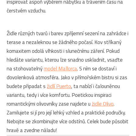
inspirovat aspoň výběrem nábytku a trávením času na
čerstvém vzduchu.
Židle různých tvarů i barev zpříjemní sezení na zahrádce i
terase a nezaleknou se žádného počasí. Kov stříkaný
komaxitem odolá vlhkosti i slunečnímu záření. Pokud
hledáte variantu, kterou lze snadno uskladnit, vsaďte
na stohovatelný
model Mallorca
. S ním se dostaví i
dovolenková atmosféra. Jako v přímořském bistru si zas
budete připadat s
židlí Puerto
, ta nabízí i čalouněnou
variantu, tedy i více komfortu. Poetickou inspiraci
romantickými olivovníky zase najdete u
židle Olivo
.
Zamilujete si jí pro její lehký vzhled a praktické područky.
Nebojte se zkombinujte více odstínů. Celek bude působit
hravě a zvedne náladu!