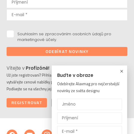
Souhlasím se zpracováním osobních údajů pro
marketingové účely.
ODEBÍRAT NOVINKY
Vítejte v
Profizóně!
Buďte v obraze
Už jste registrovaní? Přihlaste se a stahujte potřebné soubory či
vytvářejte cenové nabídky pro vaše klienty. Ještě nejste členem?
Odebírejte Alaxmag pro nejčerstvější
Podívejte se na všechny její výhody a registrujte se ještě dnes.
novinky ze světa designu
REGISTROVAT
PŘIHLÁSIT