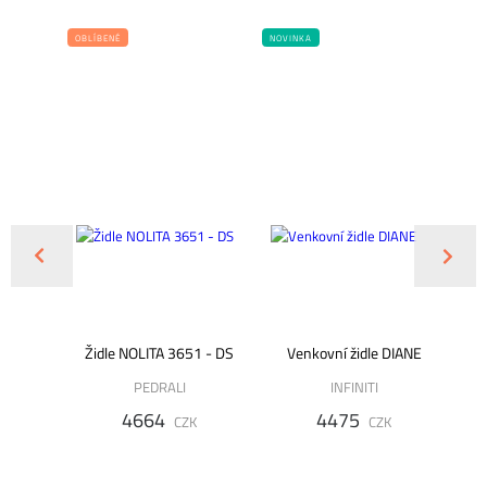
OBLÍBENÉ
NOVINKA
DOP
 RANDA
Židle NOLITA 3651 - DS
Venkovní židle DIANE
PEDRALI
INFINITI
4664
4475
CZK
CZK
K