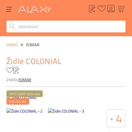
POPIS
ALTERNATIVY
POPTÁVKA
FAQ
ISIMAR
DOMŮ
Židle COLONIAL
Značka:
ISIMAR
ŠPIČKOVÝ DESIGN
OBLÍBENÉ
4
+