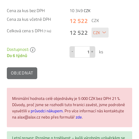
Cena za kus bez DPH
10 349
CZK
Cena za kus včetně DPH
12 522
CZK
Celková cena s DPH
12 522
(
1
ks)
Dostupnost:
-
+
ks
Do 6 týdnů
OBJEDNAT
Minimální hodnota celé objednávky je 5 000 CZK bez DPH 21 %.
Důvody, proč jsme se rozhodli tuto hranici zavést, jsme podrobně
vysvětlili v
průvodci nákupem.
Pro více informací nás kontaktujte
na alax@alax.cz nebo přes formulář
zde
.
Letní provoz: Prosíme o trpělivost – kvůli výrobním uzávěrkám se