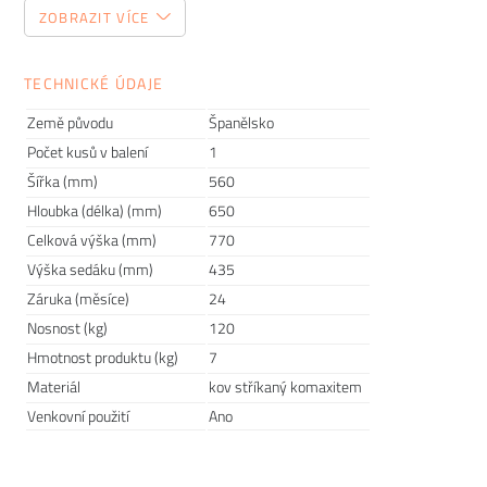
Tento zdánlivě jednoduchý kousek nábytku patří mezi
ZOBRAZIT VÍCE
položky, do kterých je dobré investovat. Pokud totiž začnete
den snídaní na nepohodlné židli, může vám to zkazit náladu
hned po ránu. Proto vám dnes poradíme, jak vybrat jídelní
TECHNICKÉ ÚDAJE
židli, kterou budete milovat.
Země původu
Španělsko
Počet kusů v balení
1
Šířka (mm)
560
Hloubka (délka) (mm)
650
Celková výška (mm)
770
Výška sedáku (mm)
435
Záruka (měsíce)
24
Nosnost (kg)
120
Hmotnost produktu (kg)
7
Materiál
kov stříkaný komaxitem
Venkovní použití
Ano
Kolekce COLONIAL