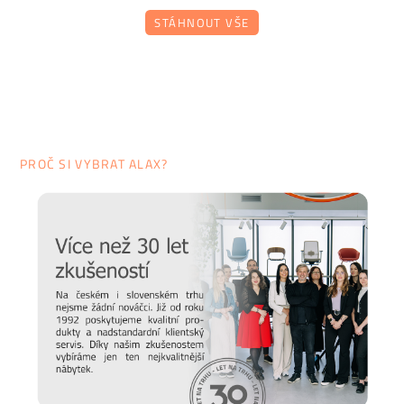
STÁHNOUT VŠE
Prodlužte životnost nábytku
Chtěli bychom, aby vám nábytek sloužit co nejdéle. Protože
víme, že důležitou roli v jeho odolnosti hraje správná údržba,
PROČ SI VYBRAT ALAX?
připravili jsme pro vás několik
tipů a doporučení
, jak se
starat o různé typy povrchu a čemu se naopak vyvarovat >>
péče o nábytek.