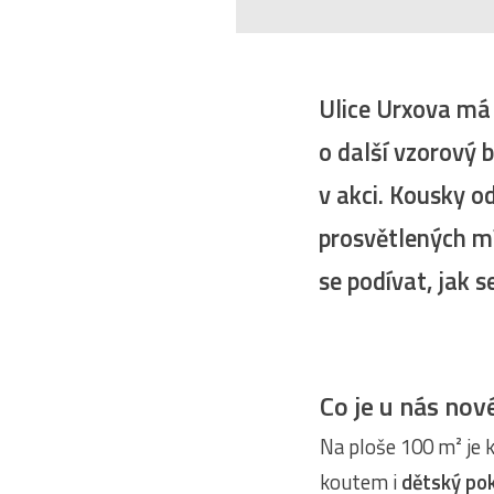
Ulice Urxova má 
o další vzorový 
v akci. Kousky o
prosvětlených mís
se podívat, jak s
Co je u nás nov
Na ploše 100 m² je 
koutem i
dětský pok