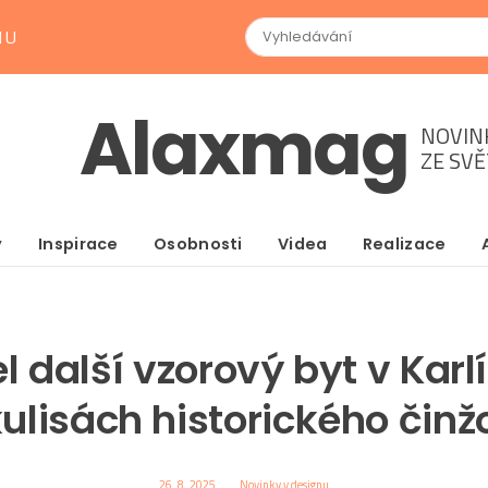
NU
Alaxmag
NOVIN
ZE SV
y
Inspirace
Osobnosti
Videa
Realizace
l další vzorový byt v Karl
kulisách historického čin
26. 8. 2025
Novinky v designu