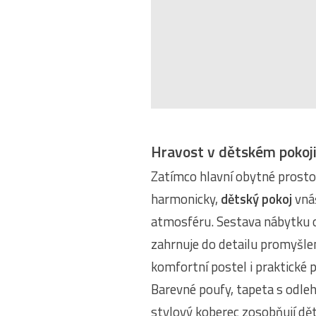
Hravost v dětském pokoj
Zatímco hlavní obytné prosto
harmonicky,
dětský pokoj
vnáš
atmosféru. Sestava nábytku 
zahrnuje do detailu promyšlen
komfortní postel i praktické p
Barevné poufy, tapeta s odl
stylový koberec zosobňují dě