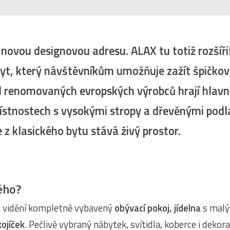
novou designovou adresu. ALAX tu totiž rozšíř
byt, který návštěvníkům umožňuje zažít špičko
d renomovaných evropských výrobců hrají hlavní 
tnostech s vysokými stropy a dřevěnými podlahami
e z klasického bytu stává živý prostor.
ého?
k vidění kompletně vybavený
obývací pokoj, jídelna
s mal
ojíček
. Pečlivě vybraný nábytek, svítidla, koberce i dekor