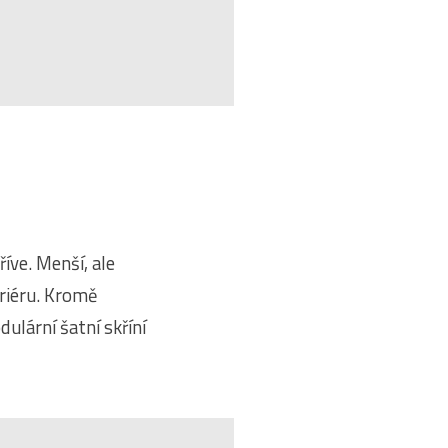
říve. Menší, ale
eriéru. Kromě
ulární šatní skříní