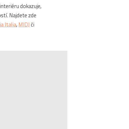
interiéru dokazuje,
stí. Najdete zde
ia Italia
,
MIDJ
či