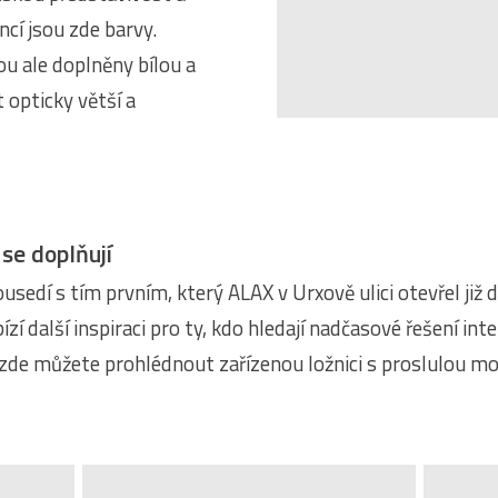
ncí jsou zde barvy.
ou ale doplněny bílou a
 opticky větší a
se doplňují
sedí s tím prvním, který ALAX v Urxově ulici otevřel již d
zí další inspiraci pro ty, kdo hledají nadčasové řešení int
 zde můžete prohlédnout zařízenou ložnici s proslulou mod