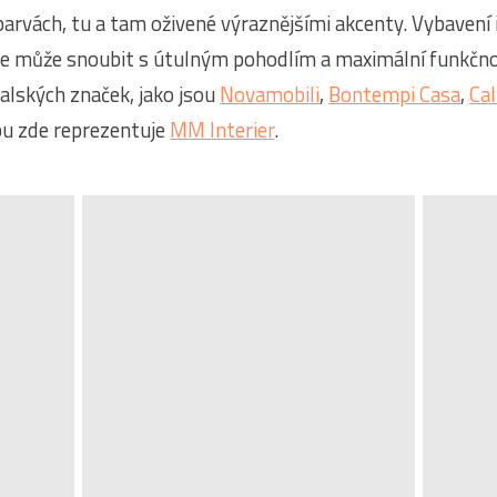
barvách, tu a tam oživené výraznějšími akcenty. Vybavení 
se může snoubit s útulným pohodlím a maximální funkčno
alských značek, jako jsou
Novamobili
,
Bontempi Casa
,
Cal
bu zde reprezentuje
MM Interier
.