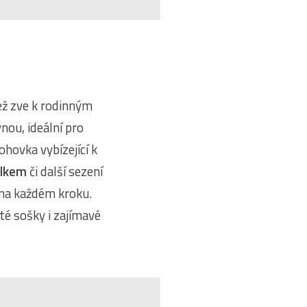
ež zve k rodinným
nou, ideální pro
hovka vybízející k
olkem
či další sezení
 na každém kroku.
ité sošky i zajímavé