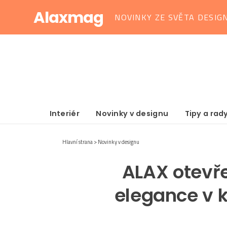
Alaxmag
NOVINKY ZE SVĚTA DESIG
Interiér
Novinky v designu
Tipy a rad
Hlavní strana
Novinky v designu
ALAX otevře
elegance v 