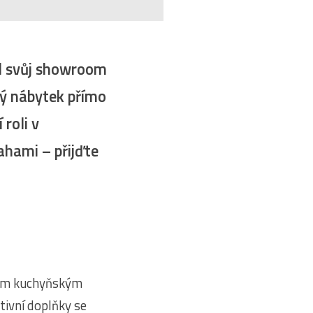
il svůj showroom
vý nábytek přímo
roli v
 –⁠⁠⁠⁠⁠⁠ přijďte
ým kuchyňským
ativní doplňky se