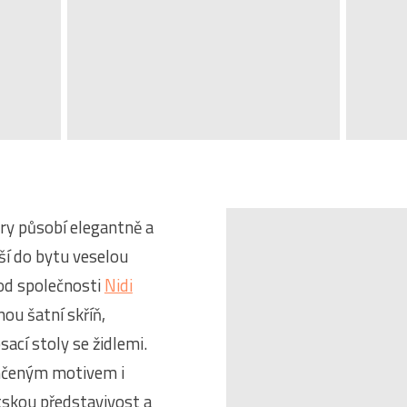
i
ry působí elegantně a
í do bytu veselou
od společnosti
Nidi
ou šatní skříň,
sací stoly se židlemi.
ehčeným motivem i
tskou představivost a