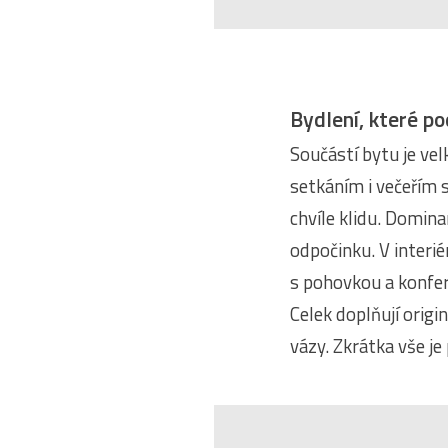
Bydlení, které po
Součástí bytu je ve
setkáním i večeřím s
chvíle klidu. Domin
odpočinku. V interié
s pohovkou a konfer
Celek doplňují origi
vázy. Zkrátka vše je