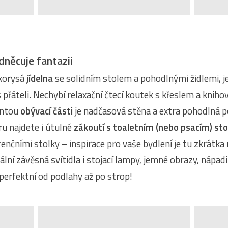
dněcuje fantazii
lkorysá
jídelna
se solidním stolem a pohodlnými židlemi, j
 přáteli. Nechybí relaxační čtecí koutek s křeslem a knihov
antou
obývací části
je nadčasová stěna a extra pohodlná po
ru najdete i útulné
zákoutí s toaletním (nebo psacím) st
enčními stolky – inspirace pro vaše bydlení je tu zkrátka
nální závěsná svítidla i stojací lampy, jemné obrazy, nápad
 perfektní od podlahy až po strop!