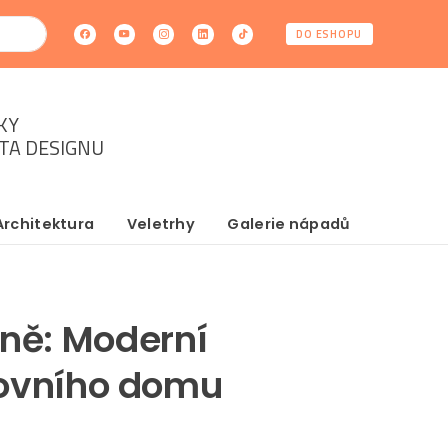
DO ESHOPU
KY
ĚTA DESIGNU
Architektura
Veletrhy
Galerie nápadů
íně: Moderní
žovního domu