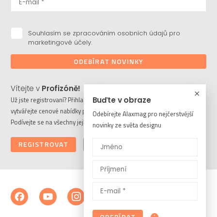
Souhlasím se zpracováním osobních údajů pro
marketingové účely.
ODEBÍRAT NOVINKY
Vítejte v
Profizóně!
Buďte v obraze
Už jste registrovaní? Přihlaste se a stahujte potřebné soubory či
vytvářejte cenové nabídky pro vaše klienty. Ještě nejste členem?
Odebírejte Alaxmag pro nejčerstvější
Podívejte se na všechny její výhody a registrujte se ještě dnes.
novinky ze světa designu
REGISTROVAT
PŘIHLÁSIT