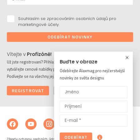
Souhlasím se zpracováním osobních údajů pro
marketingové účely.
ODEBÍRAT NOVINKY
Vítejte v
Profizóně!
Buďte v obraze
Už jste registrovaní? Přihlaste se a stahujte potřebné soubory či
vytvářejte cenové nabídky pro vaše klienty. Ještě nejste členem?
Odebírejte Alaxmag pro nejčerstvější
Podívejte se na všechny její výhody a registrujte se ještě dnes.
novinky ze světa designu
REGISTROVAT
PŘIHLÁSIT
ODEBÍRAT
Zásady ochrany osobních údajů a cookies