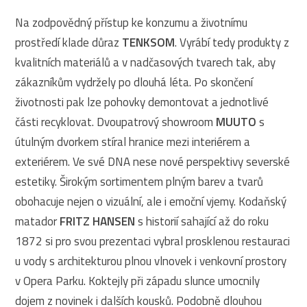
Na zodpovědný přístup ke konzumu a životnímu
prostředí klade důraz
TENKSOM
. Vyrábí tedy produkty z
kvalitních materiálů a v nadčasových tvarech tak, aby
zákazníkům vydržely po dlouhá léta. Po skončení
životnosti pak lze pohovky demontovat a jednotlivé
části recyklovat. Dvoupatrový showroom
MUUTO
s
útulným dvorkem stíral hranice mezi interiérem a
exteriérem. Ve své DNA nese nové perspektivy severské
estetiky. Širokým sortimentem plným barev a tvarů
obohacuje nejen o vizuální, ale i emoční vjemy. Kodaňský
matador
FRITZ HANSEN
s historií sahající až do roku
1872 si pro svou prezentaci vybral prosklenou restauraci
u vody s architekturou plnou vlnovek i venkovní prostory
v Opera Parku. Koktejly při západu slunce umocnily
dojem z novinek i dalších kousků. Podobně dlouhou