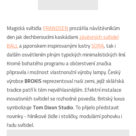
Magická svítidla
FRANDSEN
prozářila návštěvníkům
den jak dechberoucími kaskádami
závěsných svítidel
BALL
a japonskem inspirovanými lustry
SORA
, tak i
dalším osvětlením plným typických minimalistických linií.
Kromě bohatého programu a občerstvení značka
připravila i možnost vlastnoruční výroby lampy. Český
výrobce
BROKIS
reprezentoval naši zemi, jejíž sklářská
tradice patří k těm nejvěhlasnějším. Efektní instalace
inovativních svítidel se rozhodně povedla. Britský luxus
symbolizuje
Tom Dixon Studio
. To přijelo představit
novinky - hliníkové židle i stoličky, modulární pohovku i
řadu svítidel.