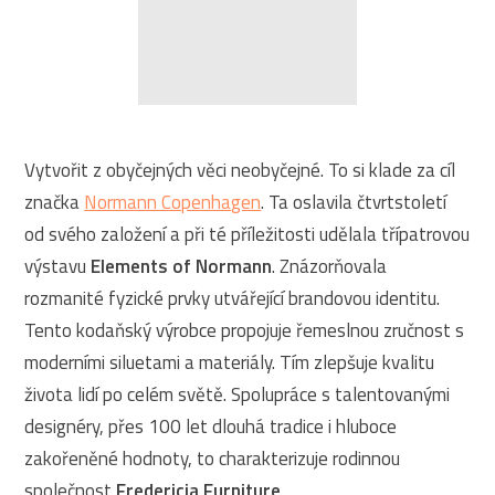
Vytvořit z obyčejných věci neobyčejné. To si klade za cíl
značka
Normann Copenhagen
. Ta oslavila čtvrtstoletí
od svého založení a při té příležitosti udělala třípatrovou
výstavu
Elements of Normann
. Znázorňovala
rozmanité fyzické prvky utvářející brandovou identitu.
Tento kodaňský výrobce propojuje řemeslnou zručnost s
moderními siluetami a materiály. Tím zlepšuje kvalitu
života lidí po celém světě. Spolupráce s talentovanými
designéry, přes 100 let dlouhá tradice i hluboce
zakořeněné hodnoty, to charakterizuje rodinnou
společnost
Fredericia Furniture
.