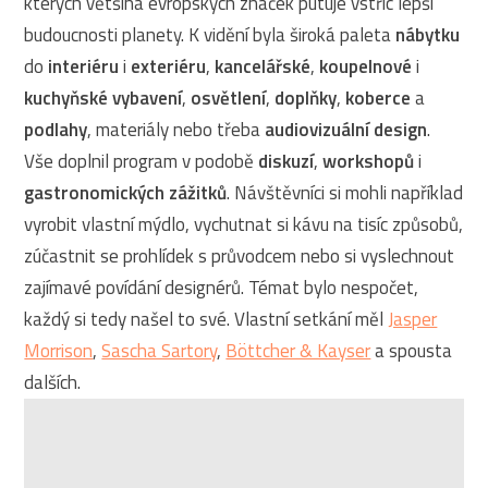
kterých většina evropských značek putuje vstříc lepší
budoucnosti planety. K vidění byla široká paleta
nábytku
do
interiéru
i
exteriéru
,
kancelářské
,
koupelnové
i
kuchyňské vybavení
,
osvětlení
,
doplňky
,
koberce
a
podlahy
, materiály nebo třeba
audiovizuální design
.
Vše doplnil program v podobě
diskuzí
,
workshopů
i
gastronomických zážitků
. Návštěvníci si mohli například
vyrobit vlastní mýdlo, vychutnat si kávu na tisíc způsobů,
zúčastnit se prohlídek s průvodcem nebo si vyslechnout
zajímavé povídání designérů. Témat bylo nespočet,
každý si tedy našel to své. Vlastní setkání měl
Jasper
Morrison
,
Sascha Sartory
,
Böttcher & Kayser
a spousta
dalších.