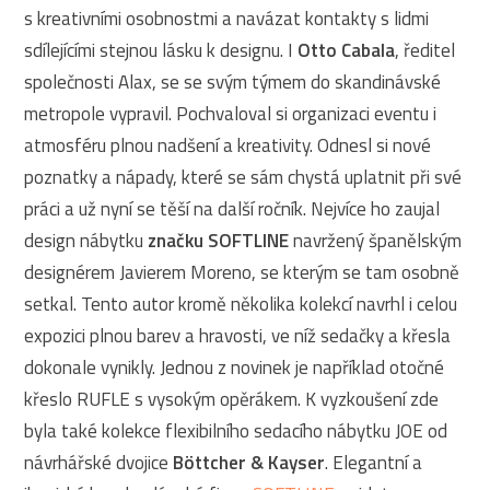
s kreativními osobnostmi a navázat kontakty s lidmi
sdílejícími stejnou lásku k designu. I
Otto Cabala
, ředitel
společnosti Alax, se se svým týmem do skandinávské
metropole vypravil. Pochvaloval si organizaci eventu i
atmosféru plnou nadšení a kreativity. Odnesl si nové
poznatky a nápady, které se sám chystá uplatnit při své
práci a už nyní se těší na další ročník. Nejvíce ho zaujal
design nábytku
značku SOFTLINE
navržený španělským
designérem Javierem Moreno, se kterým se tam osobně
setkal. Tento autor kromě několika kolekcí navrhl i celou
expozici plnou barev a hravosti, ve níž sedačky a křesla
dokonale vynikly. Jednou z novinek je například otočné
křeslo RUFLE s vysokým opěrákem. K vyzkoušení zde
byla také kolekce flexibilního sedacího nábytku JOE od
návrhářské dvojice
Böttcher & Kayser
. Elegantní a