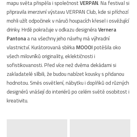
mapu světa přispěla i společnost
VERPAN
. Na festival si
připravila imerzivní výstavu VERPAN Club, kde si příchozí
mohli užít odpočinek v náruči houpacích křesel i osvěžující
drinky. Hrdě pokračuje v odkazu designéra
Vernera
Pantona
a na všechny jeho návrhy má výhradní
vlastnictví. Kurátorovaná sbírka
MOOOI
potěšila oko
všech milovníků originality, eklektičnosti i
sofistikovanosti. Před více než dvěma dekádami si
zakladatelé slíbili, že budou nabízet kousky s přidanou
hodnotou. Směs osvětlení, nábytku i doplňků od různých
designérů vnášejí do interiérů po celém světě osobitost i
kreativitu.