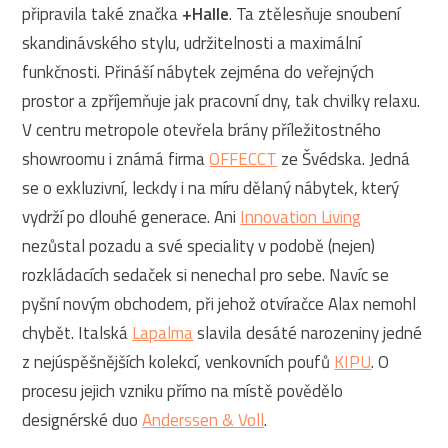
připravila také značka
+Halle
. Ta ztělesňuje snoubení
skandinávského stylu, udržitelnosti a maximální
funkčnosti. Přináší nábytek zejména do veřejných
prostor a zpříjemňuje jak pracovní dny, tak chvilky relaxu.
V centru metropole otevřela brány příležitostného
showroomu i známá firma
OFFECCT
ze Švédska. Jedná
se o exkluzivní, leckdy i na míru dělaný nábytek, který
vydrží po dlouhé generace. Ani
Innovation Living
nezůstal pozadu a své speciality v podobě (nejen)
rozkládacích sedaček si nenechal pro sebe. Navíc se
pyšní novým obchodem, při jehož otvíračce Alax nemohl
chybět. Italská
Lapalma
slavila desáté narozeniny jedné
z nejúspěšnějších kolekcí, venkovních poufů
KIPU
. O
procesu jejich vzniku přímo na místě povědělo
designérské duo
Anderssen & Voll
.