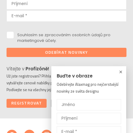
Souhlasím se zpracováním osobních údajů pro
marketingové účely.
ODEBÍRAT NOVINKY
Vítejte v
Profizóně!
Buďte v obraze
Už jste registrovaní? Přihlaste se a stahujte potřebné soubory či
vytvářejte cenové nabídky pro vaše klienty. Ještě nejste členem?
Odebírejte Alaxmag pro nejčerstvější
Podívejte se na všechny její výhody a registrujte se ještě dnes.
novinky ze světa designu
REGISTROVAT
PŘIHLÁSIT