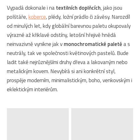
Vypadá dokonale i na
textilních doplňcích
, jako jsou
polštáře,
koberce
, plédy, ložní prádlo či závěsy. Narozdíl
od minulých let, kdy globální barevnou paletu okupovaly
výrazné až křiklavé odstíny, letošní hřejivě hnědá
neinvazivně vynikne jak v
monochromatické paletě
a s
neutrály, tak ve společnosti květinových pastelů. Bude
ladit také nejrůznějšími druhy dřeva a lakovaným nebo
metalickým kovem. Nevybírá si ani konkrétní styl,
prospěje moderním, minimalistickým, boho, venkovským i
eklektickým interiérům.