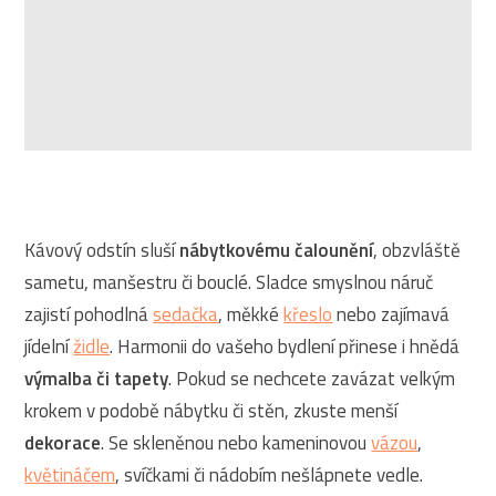
Kávový odstín sluší
nábytkovému čalounění
, obzvláště
sametu, manšestru či bouclé. Sladce smyslnou náruč
zajistí pohodlná
sedačka
, měkké
křeslo
nebo zajímavá
jídelní
židle
. Harmonii do vašeho bydlení přinese i hnědá
výmalba či tapety
. Pokud se nechcete zavázat velkým
krokem v podobě nábytku či stěn, zkuste menší
dekorace
. Se skleněnou nebo kameninovou
vázou
,
květináčem
, svíčkami či nádobím nešlápnete vedle.