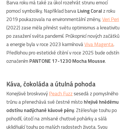
Barva roku má také za úkol rozehrát strunu emocí
pomocí symboliky. Například barva
Living Coral
z roku
2019 poukazovala na environmentální změny,
Veri Peri
(2022) zase měla přinést světu optimismus a kreativitu
po zasažení světa pandemií. Průkopnicí nových začátků
a energie byla v roce 2023 karmínová
Viva Magenta
.
Předlohou pro estetické cítění v roce 2025 bude odstín
označením
PANTONE 17-1230 Mocha Mousse
.
Káva, čokoláda a útulná pohoda
Konejšivě broskvový
Peach Fuzz
sesedá z pomyslného
trůnu a přenechává své čestné místo
hřejivě hnědému
odstínu nadýchané kávové pěny
. Ztělesňuje touhu po
pohodlí, útočí na zmlsané chuťové pohárky a sálá
uklidňující touhu po malých radostech života. Svou