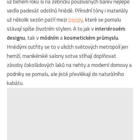
už během roku si na žebříčku používaných barev nejlépe
vedlo padesát odstínů hnědé. Přírodní tóny i materiály
už několik sezón patří mezi
trendy
, které se pomalu
stávají spíše životním stylem. A to jak v
interiérovém
designu
, tak v
módním
a
kosmetickém průmyslu
.
Hnědými outfity se to v ulicích světových metropolí jen
hemží, manikérské salony sotva stíhají doplňovat
zásoby čokoládových laků na nehty a moderní domovy a
podniky se pomalu, ale jistě převlékají do naturálního
kabátu.