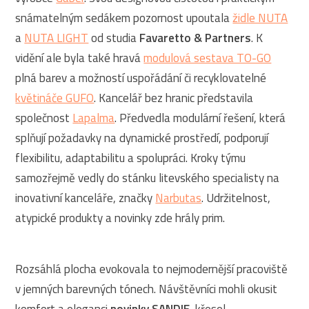
snámatelným sedákem pozornost upoutala
židle NUTA
a
NUTA LIGHT
od studia
Favaretto & Partners
. K
vidění ale byla také hravá
modulová sestava TO-GO
plná barev a možností uspořádání či recyklovatelné
květináče GUFO
. Kancelář bez hranic představila
společnost
Lapalma
. Předvedla modulární řešení, která
splňují požadavky na dynamické prostředí, podporují
flexibilitu, adaptabilitu a spolupráci. Kroky týmu
samozřejmě vedly do stánku litevského specialisty na
inovativní kanceláře, značky
Narbutas
. Udržitelnost,
atypické produkty a novinky zde hrály prim.
Rozsáhlá plocha evokovala to nejmodernější pracoviště
v jemných barevných tónech. Návštěvníci mohli okusit