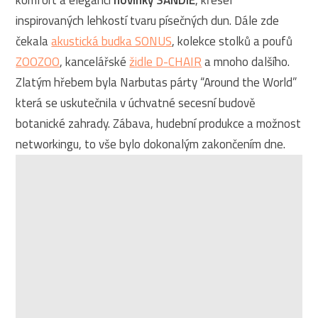
komfort a eleganci
novinky SANDIE
, křesel
inspirovaných lehkostí tvaru písečných dun. Dále zde
čekala
akustická budka SONUS
, kolekce stolků a poufů
ZOOZOO
, kancelářské
židle D-CHAIR
a mnoho dalšího.
Zlatým hřebem byla Narbutas párty “Around the World”
která se uskutečnila v úchvatné secesní budově
botanické zahrady. Zábava, hudební produkce a možnost
networkingu, to vše bylo dokonalým zakončením dne.