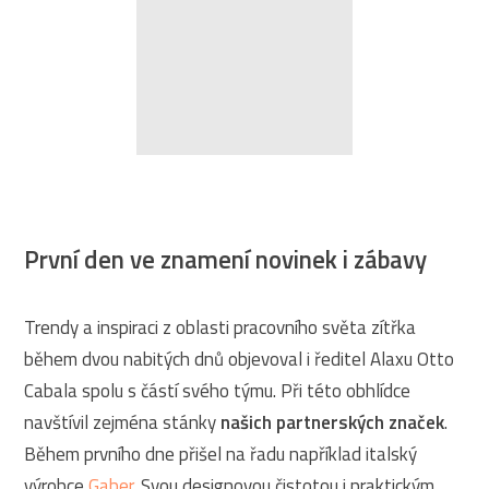
První den ve znamení novinek i zábavy
Trendy a inspiraci z oblasti pracovního světa zítřka
během dvou nabitých dnů objevoval i ředitel Alaxu Otto
Cabala spolu s částí svého týmu. Při této obhlídce
navštívil zejména stánky
našich partnerských značek
.
Během prvního dne přišel na řadu například italský
výrobce
Gaber
. Svou designovou čistotou i praktickým