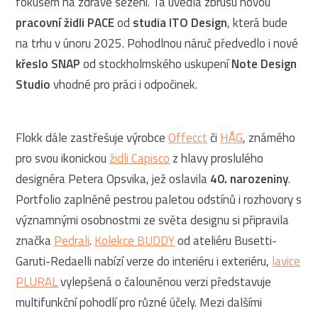
fokusem na zdravé sezení. Ta uvedla zbrusu novou
pracovní židli PACE
od
studia ITO Design
, která bude
na trhu v únoru 2025. Pohodlnou náruč předvedlo i nové
křeslo SNAP
od stockholmského uskupení
Note Design
Studio
vhodné pro práci i odpočinek.
Flokk dále zastřešuje výrobce
Offecct
či
HÅG
, známého
pro svou ikonickou
židli Capisco
z hlavy proslulého
designéra Petera Opsvika, jež oslavila
40. narozeniny
.
Portfolio zaplněné pestrou paletou odstínů i rozhovory s
významnými osobnostmi ze světa designu si připravila
značka
Pedrali
.
Kolekce BUDDY
od ateliéru Busetti-
Garuti-Redaelli nabízí verze do interiéru i exteriéru,
lavice
PLURAL
vylepšená o čalouněnou verzi představuje
multifunkční pohodlí pro různé účely. Mezi dalšími