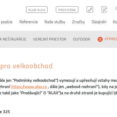
KLUB ALAX
PROFIZÓNA
 pozície
Referencie
Naše služby
Značky
Dizajnéri
Ko
A REŠTAURÁCIE
VEREJNÝ PRIESTOR
OUTDOOR
VÝPRE
pro velkoobchod
le jen "Podmínky velkoobchod") vymezují a upřesňují vztahy me
zhraní
https://www.alax.cz
, dále jen „webové rozhraní“), kdy na 
 také jako "Prodávající" či "ALAX")a na druhé straně je kupující (d
ce 325