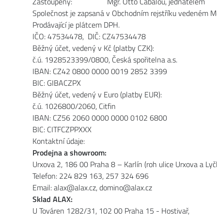
Zastoupený: Mgr. Otto Cabalou, jednatelem
Společnost je zapsaná v Obchodním rejstříku vedeném Mě
Prodávající je plátcem DPH.
IČO: 47534478, DIČ: CZ47534478
Běžný účet, vedený v Kč (platby CZK):
č.ú. 1928523399/0800, Česká spořitelna a.s.
IBAN: CZ42 0800 0000 0019 2852 3399
BIC: GIBACZPX
Běžný účet, vedený v Euro (platby EUR):
č.ú. 1026800/2060, Citfin
IBAN: CZ56 2060 0000 0000 0102 6800
BIC: CITFCZPPXXX
Kontaktní údaje:
Prodejna a showroom:
Urxova 2, 186 00 Praha 8 – Karlín (roh ulice Urxova a Ly
Telefon: 224 829 163, 257 324 696
Email: alax@alax.cz, domino@alax.cz
Sklad ALAX:
U Továren 1282/31, 102 00 Praha 15 - Hostivař,