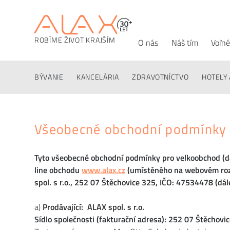
ROBÍME ŽIVOT KRAJŠÍM
O nás
Náš tím
Voľné
BÝVANIE
KANCELÁRIA
ZDRAVOTNÍCTVO
HOTELY 
Všeobecné obchodní podmínky 
Tyto všeobecné obchodní podmínky pro velkoobchod (dá
line obchodu
www.alax.cz
(umístěného na webovém ro
spol. s r.o., 252 07 Štěchovice 325, IČO: 47534478 (dále
a)
Prodávající: ALAX spol. s r.o.
Sídlo společnosti (fakturační adresa): 252 07 Štěchovi