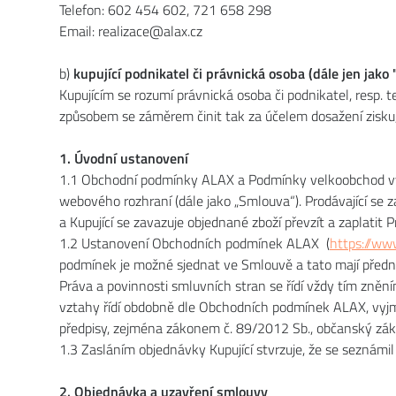
Telefon: 602 454 602, 721 658 298
Email: realizace@alax.cz
b)
kupující podnikatel či právnická osoba (dále jen jako 
Kupujícím se rozumí právnická osoba či podnikatel, resp
způsobem se záměrem činit tak za účelem dosažení zisku,
1. Úvodní ustanovení
1.1 Obchodní podmínky ALAX a Podmínky velkoobchod vymez
webového rozhraní (dále jako „Smlouva“). Prodávající se 
a Kupující se zavazuje objednané zboží převzít a zaplatit
1.2 Ustanovení Obchodních podmínek ALAX (
https://ww
podmínek je možné sjednat ve Smlouvě a tato mají před
Práva a povinnosti smluvních stran se řídí vždy tím zn
vztahy řídí obdobně dle Obchodních podmínek ALAX, vyjm
předpisy, zejména zákonem č. 89/2012 Sb., občanský zák
1.3 Zasláním objednávky Kupující stvrzuje, že se sezná
2. Objednávka a uzavření smlouvy