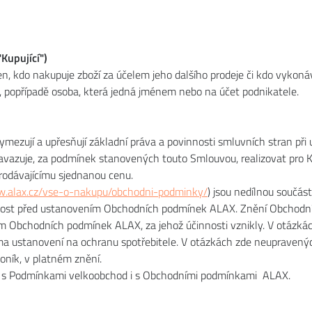
"Kupující")
. ten, kdo nakupuje zboží za účelem jeho dalšího prodeje či kdo vy
 popřípadě osoba, která jedná jménem nebo na účet podnikatele.
ují a upřesňují základní práva a povinnosti smluvních stran při uz
zavazuje, za podmínek stanovených touto Smlouvou, realizovat pro K
 Prodávajícímu sjednanou cenu.
w.alax.cz/vse-o-nakupu/obchodni-podminky/
) jsou nedílnou součá
nost před ustanovením Obchodních podmínek ALAX. Znění Obchodní
ěním Obchodních podmínek ALAX, za jehož účinnosti vznikly. V otá
a ustanovení na ochranu spotřebitele. V otázkách zde neupravených
oník, v platném znění.
mil s Podmínkami velkoobchod i s Obchodními podmínkami ALAX.