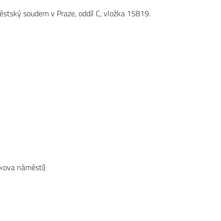
stský soudem v Praze, oddíl C, vložka 15819.
čkova náměstí)