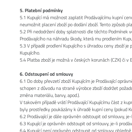
5. Platební podmínky
5.1 Kupující má možnost zaplatit Prodávajícímu kupní c
neumožnit placení zboží po dodání zboží. Tento způsob pla
5.2 Při nedodržení doby splatnosti dle těchto Podmínek v
Prodávajícího na náhradu škody, která mu prodlením Kupuj
5.3 V případě prodlení Kupujícího s úhradou ceny zboží j
Kupujícího.
5.4 Platba zboží je možná v českých korunách (CZK) či v E
6. Odstoupení od smlouvy
6.1 Do doby převzetí zboží Kupujícím je Prodávající opráv
schopen z důvodu na straně výrobce zboží dodržet požado
změna materiálu, barvy, apod.).
V takovém případě vrátí Prodávající Kupujícímu část z kup
byly prostředky poukázány k úhradě kupní ceny (pokud Kup
6.2 Prodávající je dále oprávněn odstoupit od smlouvy, je-
6.3 Kupující je oprávněn odstoupit od smlouvy, je-li prod
6.4 Kupující není oprávněn odstoupit od smlouvy ohledně 