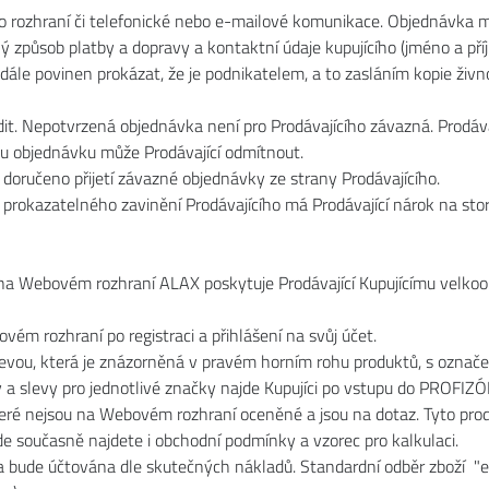
ho rozhraní či telefonické nebo e-mailové komunikace. Objednávka
ý způsob platby a dopravy a kontaktní údaje kupujícího (jméno a příjm
 je dále povinen prokázat, že je podnikatelem, a to zasláním kopie ž
it. Nepotvrzená objednávka není pro Prodávajícího závazná. Prodávaj
ou objednávku může Prodávající odmítnout.
doručeno přijetí závazné objednávky ze strany Prodávajícího.
z prokazatelného zavinění Prodávajícího má Prodávající nárok na sto
 Webovém rozhraní ALAX poskytuje Prodávající Kupujícímu velkoobch
ovém rozhraní po registraci a přihlášení na svůj účet.
evou, která je znázorněná v pravém horním rohu produktů, s ozna
ky a slevy pro jednotlivé značky najde Kupujíci po vstupu do PROFIZ
teré nejsou na Webovém rozhraní oceněné a jsou na dotaz. Tyto pro
 současně najdete i obchodní podmínky a vzorec pro kalkulaci.
a bude účtována dle skutečných nákladů. Standardní odběr zboží "e