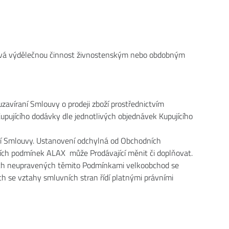
konává výdělečnou činnost živnostenským nebo obdobným
avíraní Smlouvy o prodeji zboží prostřednictvím
upujícího dodávky dle jednotlivých objednávek Kupujícího
stí Smlouvy. Ustanovení odchylná od Obchodních
ch podmínek ALAX může Prodávající měnit či doplňovat.
zkách neupravených těmito Podmínkami velkoobchod se
 se vztahy smluvních stran řídí platnými právními