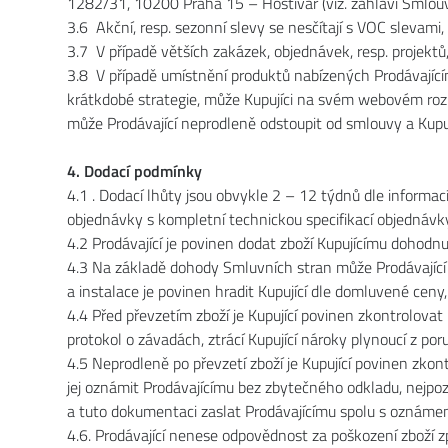
1282/31, 10200 Praha 15 – Hostivař (viz. záhlaví Smlouv
3.6 Akční, resp. sezonní slevy se nesčítají s VOC slevami, 
3.7 V případě větších zakázek, objednávek, resp. projektů
3.8 V případě umístnění produktů nabízených Prodávajícím
krátkdobé strategie, může Kupujíci na svém webovém rozh
může Prodávající neprodleně odstoupit od smlouvy a Kup
4. Dodací podmínky
4.1 . Dodací lhůty jsou obvykle 2 – 12 týdnů dle informa
objednávky s kompletní technickou specifikací objednávk
4.2 Prodávající je povinen dodat zboží Kupujícímu dohod
4.3 Na základě dohody Smluvních stran může Prodávající za
a instalace je povinen hradit Kupující dle domluvené ce
4.4 Před převzetím zboží je Kupující povinen zkontrolova
protokol o závadách, ztrácí Kupující nároky plynoucí z por
4.5 Neprodleně po převzetí zboží je Kupující povinen zkon
jej oznámit Prodávajícímu bez zbytečného odkladu, nejpo
a tuto dokumentaci zaslat Prodávajícímu spolu s oznáme
4.6. Prodávající nenese odpovědnost za poškození zboží z