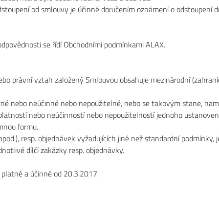
stoupení od smlouvy je účinné doručením oznámení o odstoupení d
 odpovědnosti se řídí Obchodními podmínkami ALAX.
ebo právní vztah založený Smlouvou obsahuje mezinárodní (zahraniční
tné nebo neúčinné nebo nepoužitelné, nebo se takovým stane, namí
eplatností nebo neúčinností nebo nepoužitelností jednoho ustanove
emnou formu.
 apod.), resp. objednávek vyžadujících jiné než standardní podmínky,
otlivé dílčí zakázky resp. objednávky.
platné a účinné od 20.3.2017.