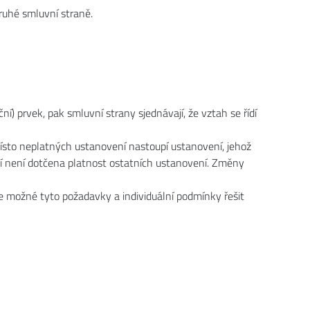
ruhé smluvní straně.
) prvek, pak smluvní strany sjednávají, že vztah se řídí
sto neplatných ustanovení nastoupí ustanovení, jehož
ní není dotčena platnost ostatních ustanovení. Změny
 je možné tyto požadavky a individuální podmínky řešit