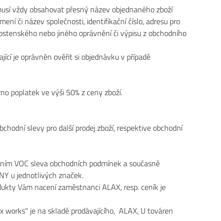
 musí vždy obsahovat přesný název objednaného zboží
ení či název společnosti, identifikační číslo, adresu pro
ivnostenského nebo jiného oprávnění či výpisu z obchodního
ící je oprávněn ověřit si objednávku v případě
rno poplatek ve výši 50% z ceny zboží.
odní slevy pro další prodej zboží, respektive obchodní
čením VOC sleva obchodních podmínek a současně
ÓNY u jednotlivých značek.
dukty Vám nacení zaměstnanci ALAX, resp. ceník je
x works" je na skladě prodávajícího, ALAX, U továren