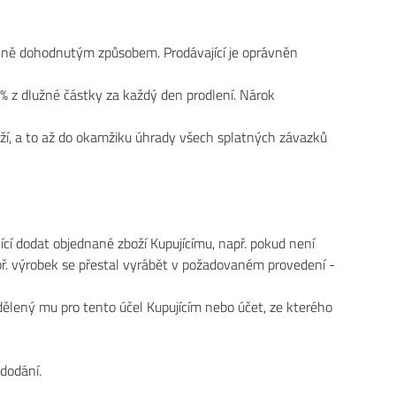
álně dohodnutým způsobem. Prodávající je oprávněn
% z dlužné částky za každý den prodlení. Nárok
oží, a to až do okamžiku úhrady všech splatných závazků
nící dodat objednané zboží Kupujícímu, např. pokud není
př. výrobek se přestal vyrábět v požadovaném provedení -
sdělený mu pro tento účel Kupujícím nebo účet, ze kterého
 dodání.