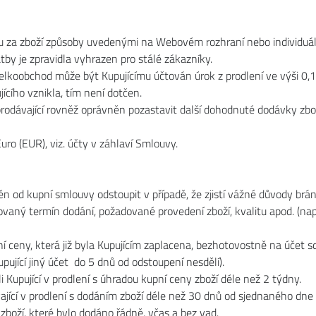
enu za zboží způsoby uvedenými na Webovém rozhraní nebo individu
tby je zpravidla vyhrazen pro stálé zákazníky.
elkoobchod může být Kupujícímu účtován úrok z prodlení ve výši 0,1
ícího vznikla, tím není dotčen.
e prodávající rovněž oprávněn pozastavit další dohodnuté dodávky zb
uro (EUR), viz. účty v záhlaví Smlouvy.
něn od kupní smlouvy odstoupit v případě, že zjistí vážné důvody brá
vaný termín dodání, požadované provedení zboží, kvalitu apod. (na
ní ceny, která již byla Kupujícím zaplacena, bezhotovostně na účet 
ující jiný účet do 5 dnů od odstoupení nesdělí).
li Kupující v prodlení s úhradou kupní ceny zboží déle než 2 týdny.
ávající v prodlení s dodáním zboží déle než 30 dnů od sjednaného dne
zboží, které bylo dodáno řádně, včas a bez vad.