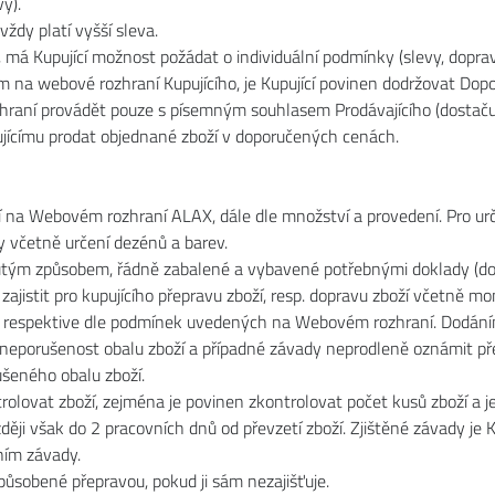
y).
vždy platí vyšší sleva.
, má Kupující možnost požádat o individuální podmínky (slevy, doprav
 na webové rozhraní Kupujícího, je Kupující povinen dodržovat Dopo
raní provádět pouze s písemným souhlasem Prodávajícího (dostačuje
ujícímu prodat objednané zboží v doporučených cenách.
cí na Webovém rozhraní ALAX, dále dle množství a provedení. Pro urč
y včetně určení dezénů a barev.
nutým způsobem, řádně zabalené a vybavené potřebnými doklady (dok
jistit pro kupujícího přepravu zboží, resp. dopravu zboží včetně mo
ny, respektive dle podmínek uvedených na Webovém rozhraní. Dodáním
t neporušenost obalu zboží a případné závady neprodleně oznámit př
ušeného obalu zboží.
trolovat zboží, zejména je povinen zkontrolovat počet kusů zboží a j
zději však do 2 pracovních dnů od převzetí zboží. Zjištěné závady
ním závady.
působené přepravou, pokud ji sám nezajišťuje.