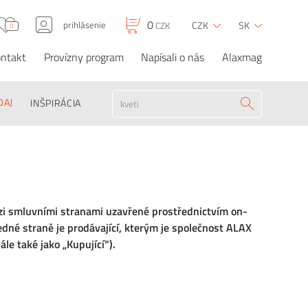
0
prihlásenie
CZK
SK
CZK
0
ntakt
Provízny program
Napísali o nás
Alaxmag
DAJ
INŠPIRÁCIA
zi smluvními stranami uzavřené prostřednictvím on-
jedné straně je prodávající, kterým je společnost ALAX
ále také jako „Kupující“).