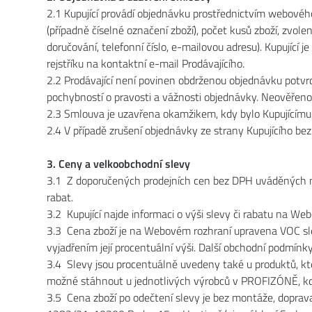
2.1 Kupující provádí objednávku prostřednictvím webové
(případně číselné označení zboží), počet kusů zboží, zvolen
doručování, telefonní číslo, e-mailovou adresu). Kupující
rejstříku na kontaktní e-mail Prodávajícího.
2.2 Prodávající není povinen obdrženou objednávku potvrd
pochybností o pravosti a vážnosti objednávky. Neověřen
2.3 Smlouva je uzavřena okamžikem, kdy bylo Kupujícímu 
2.4 V případě zrušení objednávky ze strany Kupujícího be
3. Ceny a velkoobchodní slevy
3.1 Z doporučených prodejních cen bez DPH uváděných na
rabat.
3.2 Kupující najde informaci o výši slevy či rabatu na Web
3.3 Cena zboží je na Webovém rozhraní upravena VOC sl
vyjadřením její procentuální výši. Další obchodní podmín
3.4 Slevy jsou procentuálně uvedeny také u produktů, k
možné stáhnout u jednotlivých výrobců v PROFIZÓNĚ, kde
3.5 Cena zboží po odečtení slevy je bez montáže, doprav