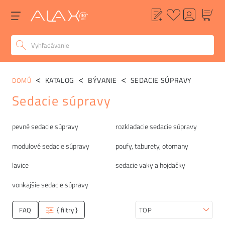
KATALOG
BÝVANIE
SEDACIE SÚPRAVY
DOMŮ
Sedacie súpravy
Kategórie
pevné sedacie súpravy
rozkladacie sedacie súpravy
modulové sedacie súpravy
poufy, taburety, otomany
lavice
sedacie vaky a hojdačky
vonkajšie sedacie súpravy
FAQ
{ filtry }
Zoradiť