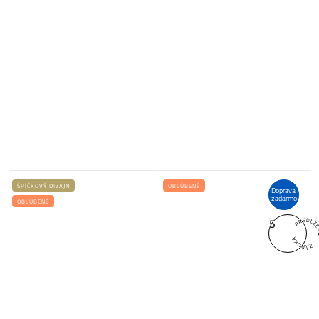
ŠPIČKOVÝ DIZAJN
OBĽÚBENÉ
Doprava
zadarmo
OBĽÚBENÉ
5