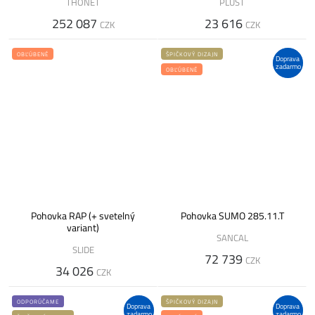
THONET
PLUST
252 087
23 616
CZK
CZK
OBĽÚBENÉ
ŠPIČKOVÝ DIZAJN
Doprava
zadarmo
OBĽÚBENÉ
Pohovka RAP (+ svetelný
Pohovka SUMO 285.11.T
variant)
SANCAL
SLIDE
72 739
CZK
34 026
CZK
ODPORÚČAME
ŠPIČKOVÝ DIZAJN
Doprava
Doprava
zadarmo
zadarmo