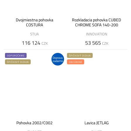
Dvojmiestna pohovka
Rozkladacia pohovka CUBED
COSTURA
CHROME SOFA 140-200
STUA
INNOVATION
116 124
53 565
CZK
CZK
ODPORÚČAME
ŠPIČKOVÝ DIZAJN
Doprava
zadarmo
ŠPIČKOVÝ DIZAJN
OBĽÚBENÉ
Pohovka 2002/C002
Lavica JETLAG