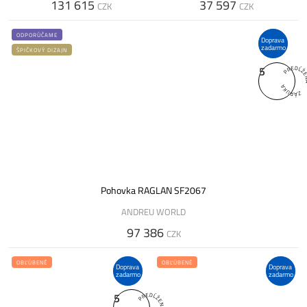
131 615
37 597
CZK
CZK
ODPORÚČAME
Doprava
zadarmo
ŠPIČKOVÝ DIZAJN
5
Pohovka RAGLAN SF2067
ANDREU WORLD
97 386
CZK
OBĽÚBENÉ
OBĽÚBENÉ
Doprava
Doprava
zadarmo
zadarmo
5