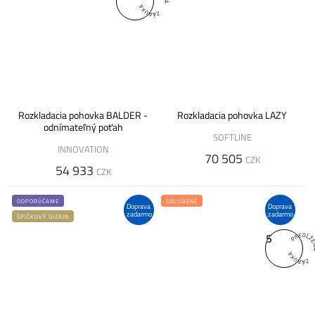
Rozkladacia pohovka BALDER -
Rozkladacia pohovka LAZY
odnímateľný poťah
SOFTLINE
INNOVATION
70 505
CZK
54 933
CZK
ODPORÚČAME
OBĽÚBENÉ
Doprava
Doprava
zadarmo
zadarmo
ŠPIČKOVÝ DIZAJN
5