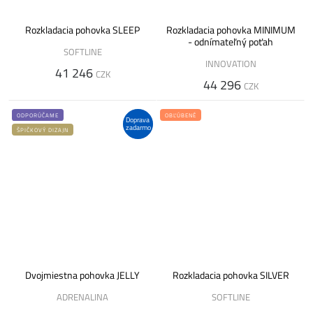
Rozkladacia pohovka SLEEP
Rozkladacia pohovka MINIMUM
- odnímateľný poťah
SOFTLINE
INNOVATION
41 246
CZK
44 296
CZK
ODPORÚČAME
OBĽÚBENÉ
Doprava
zadarmo
ŠPIČKOVÝ DIZAJN
Dvojmiestna pohovka JELLY
Rozkladacia pohovka SILVER
ADRENALINA
SOFTLINE