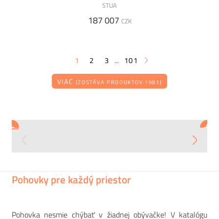
STUA
187 007
CZK
1
2
3
101
...
VIAC
(ZOSTÁVA PRODUKTOV 1981)
INNOVATION
INNOVATION
+
+
+
+
+
+
+
Konferenčný stolík MARBLE
Rozkladacia pohovka UNFURL
13 297
37 230
CZK
CZK
Pohovky pre každý priestor
Pohovka nesmie chýbať v žiadnej obývačke! V katalógu