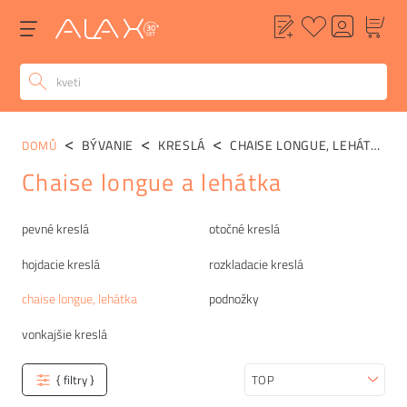
BÝVANIE
KRESLÁ
CHAISE LONGUE, LEHÁTKA
DOMŮ
Chaise longue a lehátka
Kategórie
pevné kreslá
otočné kreslá
hojdacie kreslá
rozkladacie kreslá
chaise longue, lehátka
podnožky
vonkajšie kreslá
{ filtry }
Zoradiť