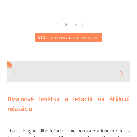
1
2
3
VIAC
(ZOSTÁVA PRODUKTOV 21)
MIDJ
TRABÀ
TRABÀ
+
+
+
Ležadlo AREA
Obdĺžnikový konferenčný stolík JUMP
Ležadlo Sunshine bez operadla
57 084
35 017
19 003
CZK
CZK
CZK
Dizajnové lehátka a ležadlá na štýlovú
relaxáciu
Chaise longue (dlhé ležadlo) znie honosne a ľúbezne. Je to