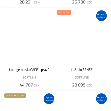
28 221
26 730
CZK
CZK
OBĽÚBENÉ
Doprava
zadarmo
Lounge kreslo CAPE - pravé
Ležadlo SENSE
SOFTLINE
SOFTLINE
44 707
28 095
CZK
CZK
ŠPIČKOVÝ DIZAJN
Doprava
Doprava
zadarmo
zadarmo