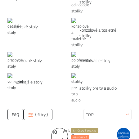
stolíky
detské stoly
konzolové a toaletné
stolíky
pracovné stoly
polohovacie stoly
vonkajšie stoly
stolíky pre tv a audio
FAQ
{ filtry }
Zoradiť
10
ŠPIČKOVÝ DIZAJN
Doprava
zadarmo
OBĽÚBENÉ