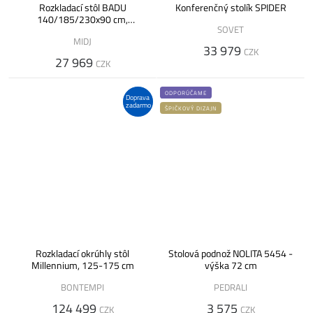
Rozkladací stôl BADU
Konferenčný stolík SPIDER
140/185/230x90 cm,
SOVET
melamín/dýha
MIDJ
33 979
CZK
27 969
CZK
ODPORÚČAME
Doprava
zadarmo
ŠPIČKOVÝ DIZAJN
Rozkladací okrúhly stôl
Stolová podnož NOLITA 5454 -
Millennium, 125-175 cm
výška 72 cm
BONTEMPI
PEDRALI
124 499
3 575
CZK
CZK