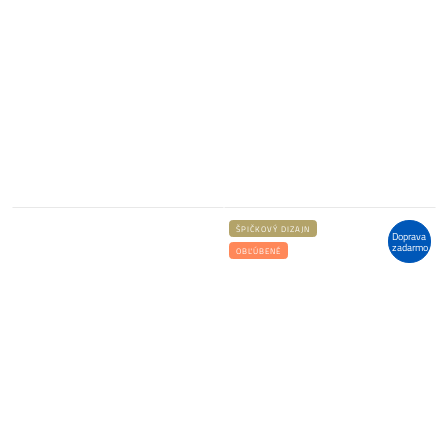
ŠPIČKOVÝ DIZAJN
Doprava
zadarmo
OBĽÚBENÉ