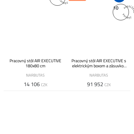
10
Pracovný stôl AIR EXECUTIVE
Pracovný stôl AIR EXECUTIVE s
180x80 cm
elektrickým boxom a zásuvkou
na notebook 220x80 cm
NARBUTAS
NARBUTAS
14 106
91 952
CZK
CZK