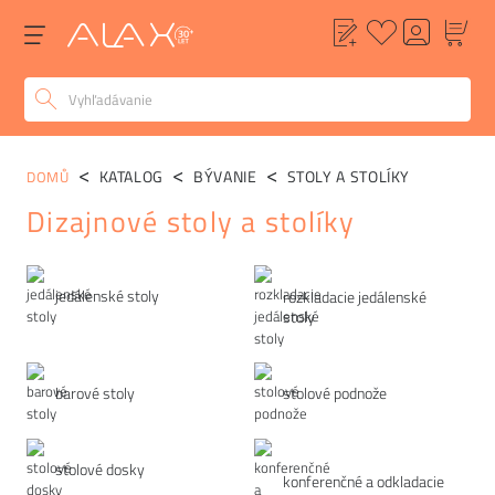
KATALOG
BÝVANIE
STOLY A STOLÍKY
DOMŮ
Dizajnové stoly a stolíky
Kategórie
jedálenské stoly
rozkladacie jedálenské
stoly
barové stoly
stolové podnože
stolové dosky
konferenčné a odkladacie