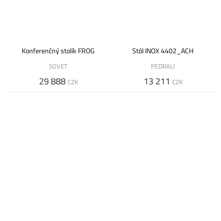
Konferenčný stolík FROG
Stôl INOX 4402_ACH
SOVET
PEDRALI
29 888
13 211
CZK
CZK