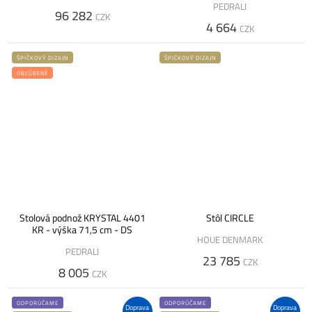
PEDRALI
96 282
CZK
4 664
CZK
ŠPIČKOVÝ DIZAJN
ŠPIČKOVÝ DIZAJN
OBĽÚBENÉ
Stolová podnož KRYSTAL 4401
Stôl CIRCLE
KR - výška 71,5 cm - DS
HOUE DENMARK
PEDRALI
23 785
CZK
8 005
CZK
ODPORÚČAME
ODPORÚČAME
Doprava
Doprava