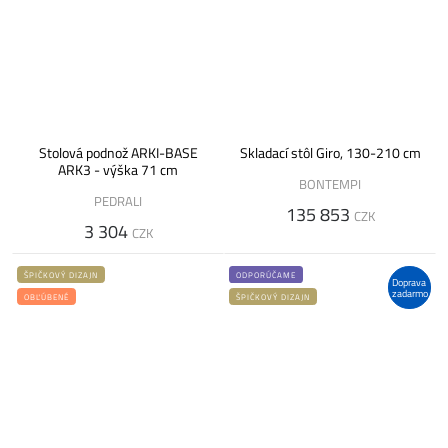
Stolová podnož ARKI-BASE
Skladací stôl Giro, 130-210 cm
ARK3 - výška 71 cm
BONTEMPI
PEDRALI
135 853
CZK
3 304
CZK
ŠPIČKOVÝ DIZAJN
ODPORÚČAME
Doprava
zadarmo
OBĽÚBENÉ
ŠPIČKOVÝ DIZAJN