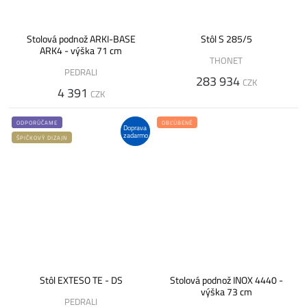
Stolová podnož ARKI-BASE
Stôl S 285/5
ARK4 - výška 71 cm
THONET
PEDRALI
283 934
CZK
4 391
CZK
ODPORÚČAME
OBĽÚBENÉ
Doprava
zadarmo
ŠPIČKOVÝ DIZAJN
Stôl EXTESO TE - DS
Stolová podnož INOX 4440 -
výška 73 cm
PEDRALI