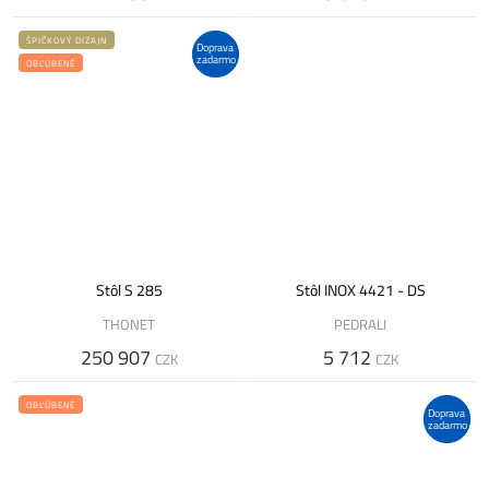
ŠPIČKOVÝ DIZAJN
Doprava
zadarmo
OBĽÚBENÉ
Stôl S 285
Stôl INOX 4421 - DS
THONET
PEDRALI
250 907
5 712
CZK
CZK
OBĽÚBENÉ
Doprava
zadarmo