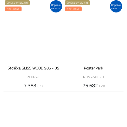
ŠPIČKOVÝ DIZAJN
ŠPIČKOVÝ DIZAJN
Doprava
Doprava
zadarmo
zadarmo
OBĽÚBENÉ
OBĽÚBENÉ
Stolička GLISS WOOD 905 - DS
Posteľ Park
PEDRALI
NOVAMOBILI
7 383
75 682
CZK
CZK