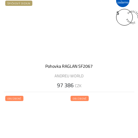
zadarmo
ŠPIČKOVÝ DIZAJN
5
Pohovka RAGLAN SF2067
ANDREU WORLD
97 386
CZK
OBĽÚBENÉ
OBĽÚBENÉ