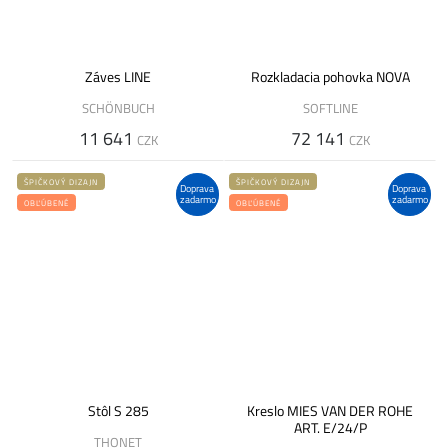
Záves LINE
Rozkladacia pohovka NOVA
SCHÖNBUCH
SOFTLINE
11 641
72 141
CZK
CZK
ŠPIČKOVÝ DIZAJN
ŠPIČKOVÝ DIZAJN
Doprava
Doprava
zadarmo
zadarmo
OBĽÚBENÉ
OBĽÚBENÉ
Stôl S 285
Kreslo MIES VAN DER ROHE
ART. E/24/P
THONET