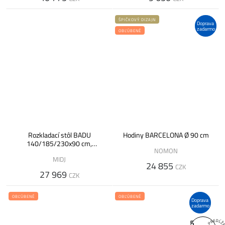
ŠPIČKOVÝ DIZAJN
Doprava
zadarmo
OBĽÚBENÉ
Rozkladací stôl BADU
Hodiny BARCELONA Ø 90 cm
140/185/230x90 cm,
NOMON
melamín/dýha
MIDJ
24 855
CZK
27 969
CZK
OBĽÚBENÉ
OBĽÚBENÉ
Doprava
zadarmo
5