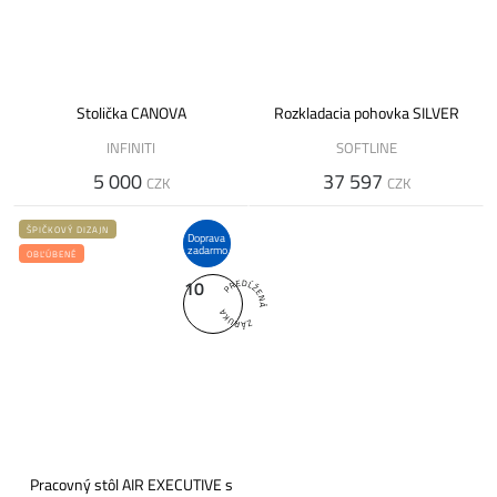
Stolička CANOVA
Rozkladacia pohovka SILVER
INFINITI
SOFTLINE
5 000
37 597
CZK
CZK
ŠPIČKOVÝ DIZAJN
Doprava
zadarmo
OBĽÚBENÉ
10
Pracovný stôl AIR EXECUTIVE s