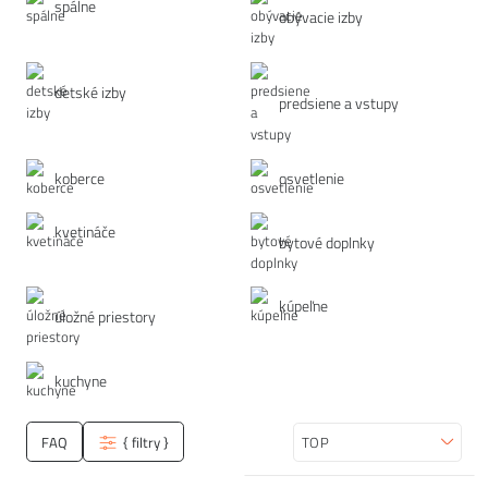
spálne
obývacie izby
detské izby
predsiene a vstupy
koberce
osvetlenie
kvetináče
bytové doplnky
kúpeľne
úložné priestory
kuchyne
FAQ
{ filtry }
Zoradiť