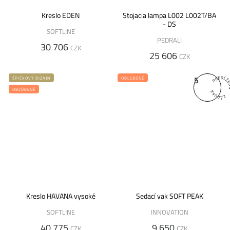
Kreslo EDEN
Stojacia lampa L002 L002T/BA
- DS
SOFTLINE
PEDRALI
30 706
CZK
25 606
CZK
5
ŠPIČKOVÝ DIZAJN
OBĽÚBENÉ
OBĽÚBENÉ
Kreslo HAVANA vysoké
Sedací vak SOFT PEAK
SOFTLINE
INNOVATION
40 775
9 650
CZK
CZK