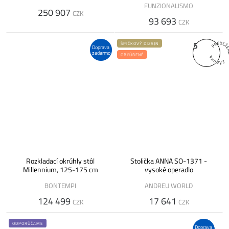
FUNZIONALISMO
250 907
CZK
93 693
CZK
5
ŠPIČKOVÝ DIZAJN
Doprava
zadarmo
OBĽÚBENÉ
Rozkladací okrúhly stôl
Stolička ANNA SO-1371 -
Millennium, 125-175 cm
vysoké operadlo
BONTEMPI
ANDREU WORLD
124 499
17 641
CZK
CZK
ODPORÚČAME
Doprava