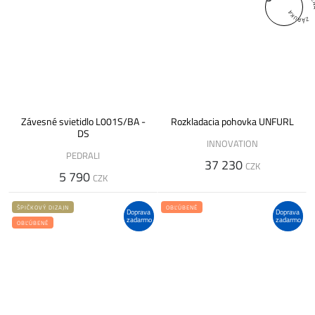
Závesné svietidlo L001S/BA -
Rozkladacia pohovka UNFURL
DS
INNOVATION
PEDRALI
37 230
CZK
5 790
CZK
ŠPIČKOVÝ DIZAJN
OBĽÚBENÉ
Doprava
Doprava
zadarmo
zadarmo
OBĽÚBENÉ