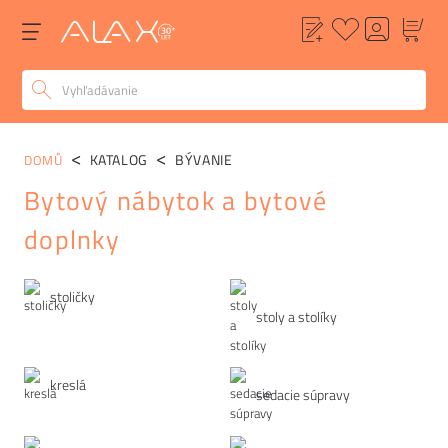
KATALOG
BÝVANIE
DOMŮ
Bytový nábytok a bytové
doplnky
Kategórie
stoličky
stoly a stolíky
kreslá
sedacie súpravy