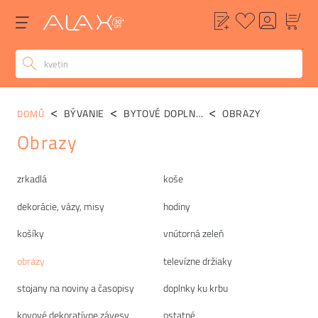
BÝVANIE
BYTOVÉ DOPLNKY
OBRAZY
DOMŮ
Obrazy
Kategórie
zrkadlá
koše
dekorácie, vázy, misy
hodiny
košíky
vnútorná zeleň
obrazy
televízne držiaky
stojany na noviny a časopisy
doplnky ku krbu
kovové dekoratívne závesy
ostatné