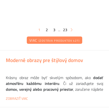
1
2
3
23
...
VIAC
(ZOSTÁVA PRODUKTOV 427)
Moderné obrazy pre štýlový domov
Krásny obraz môže byť skvelým spôsobom, ako
dodať
atmosféru každému interiéru
. Či už zariaďujete svoj
domov, verejný alebo pracovný priestor
, zaručene nájdete
ten správny doplnok na každú stenu. Ponúkame jedinečné
ZOBRAZIŤ VIAC
ručne maľované obrazy od
tradičnej talianskej
spoločnosti
BUBOLA E NAIBO
s rôznymi motívmi -