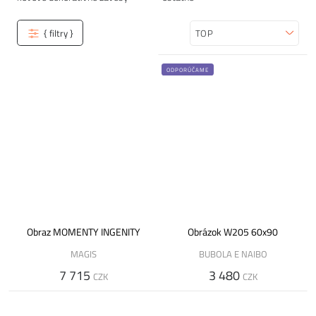
{ filtry }
Zoradiť
ODPORÚČAME
Obraz MOMENTY INGENITY
Obrázok W205 60x90
MAGIS
BUBOLA E NAIBO
7 715
3 480
CZK
CZK