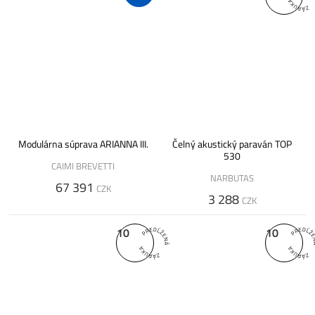
Modulárna súprava ARIANNA III.
Čelný akustický paraván TOP
530
CAIMI BREVETTI
NARBUTAS
67 391
CZK
3 288
CZK
10
10