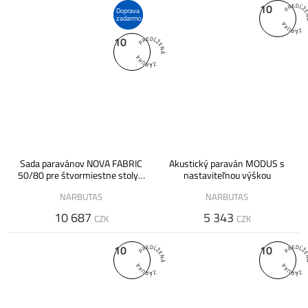
10
Doprava
zadarmo
10
Sada paravánov NOVA FABRIC
Akustický paraván MODUS s
50/80 pre štvormiestne stoly -
nastaviteľnou výškou
výška 450 mm nad hornou
NARBUTAS
NARBUTAS
doskou
10 687
5 343
CZK
CZK
10
10