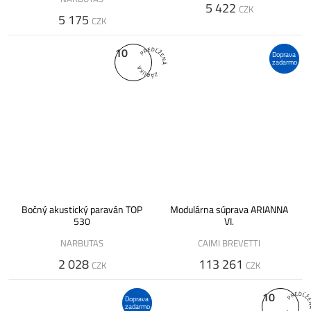
5 422
CZK
5 175
CZK
10
Doprava
zadarmo
Bočný akustický paraván TOP
Modulárna súprava ARIANNA
530
VI.
NARBUTAS
CAIMI BREVETTI
2 028
113 261
CZK
CZK
10
Doprava
zadarmo