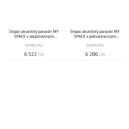
Stojaci akustický paraván MY
Stojaci akustický paraván MY
SPACE s obojstrannými
SPACE s jednostrannými
úchytmi a priechodkou - výška
držadlami - výška 162 cm
NARBUTAS
NARBUTAS
162 cm
6 522
6 286
CZK
CZK