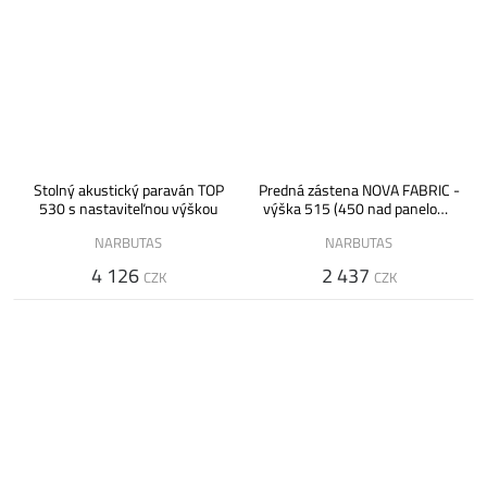
Stolný akustický paraván TOP
Predná zástena NOVA FABRIC -
530 s nastaviteľnou výškou
výška 515 (450 nad panelom)
mm
NARBUTAS
NARBUTAS
4 126
2 437
CZK
CZK