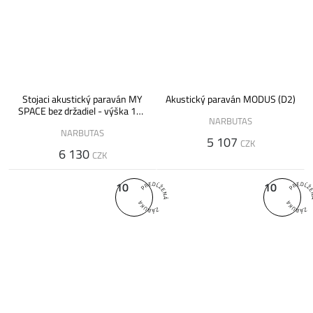
Stojaci akustický paraván MY
Akustický paraván MODUS (D2)
SPACE bez držadiel - výška 162
NARBUTAS
cm
NARBUTAS
5 107
CZK
6 130
CZK
10
10