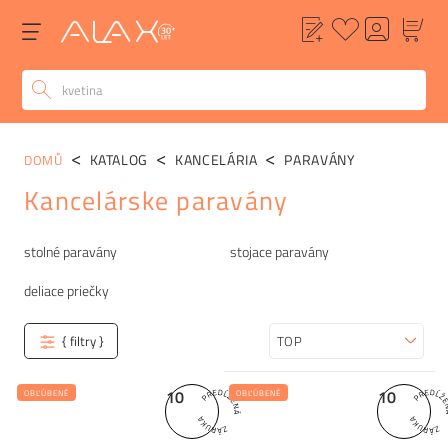
KATALOG
KANCELÁRIA
PARAVÁNY
DOMŮ
Kancelárske paravány
Kategórie
stolné paravány
stojace paravány
deliace priečky
{ filtry }
Zoradiť
10
10
OBĽÚBENÉ
OBĽÚBENÉ