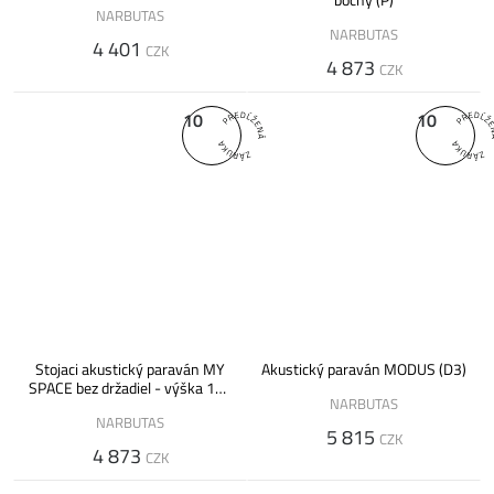
NARBUTAS
NARBUTAS
4 401
CZK
4 873
CZK
10
10
Stojaci akustický paraván MY
Akustický paraván MODUS (D3)
SPACE bez držadiel - výška 132
NARBUTAS
cm
NARBUTAS
5 815
CZK
4 873
CZK