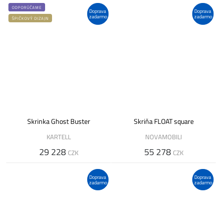
ODPORÚČAME
Doprava
Doprava
zadarmo
zadarmo
ŠPIČKOVÝ DIZAJN
Skrinka Ghost Buster
Skriňa FLOAT square
KARTELL
NOVAMOBILI
29 228
55 278
CZK
CZK
Doprava
Doprava
zadarmo
zadarmo