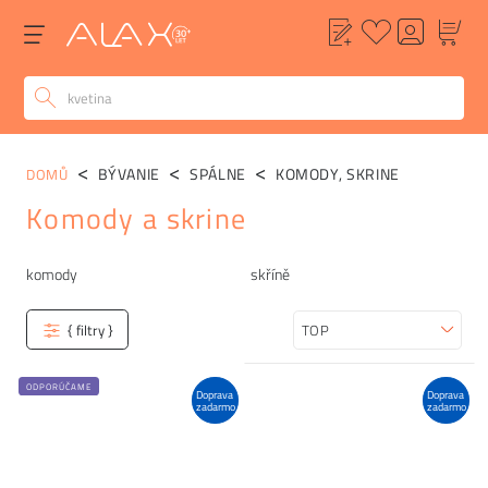
BÝVANIE
SPÁLNE
KOMODY, SKRINE
DOMŮ
Komody a skrine
Kategórie
komody
skříně
{ filtry }
Zoradiť
ODPORÚČAME
Doprava
Doprava
zadarmo
zadarmo