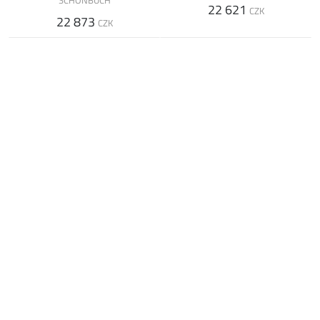
22 621
CZK
22 873
CZK