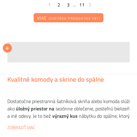
1
2
3
11
...
VIAC
(ZOSTÁVA PRODUKTOV 191)
POTOCCO
POTOCCO
POTOCCO
KARTELL
+
+
+
+
+
+
Stôl DIVA veľký
Stolička VELIS
Skrinka Ghost Buster
Skriňa SEN
189 492
187 951
35 175
29 228
CZK
CZK
CZK
CZK
Kvalitné komody a skrine do spálne
Dostatočne priestranná šatníková skriňa alebo komoda slúži
ako
úložný priestor na
sezónne oblečenie, posteľnú bielizeň
a iné odevy. Je to tiež
výrazný kus
nábytku do spálne, ktorý
oživí interiér
. Vyberte si z
kvalitných dizajnových komôd a
ZOBRAZIŤ VIAC
šatníkov
od
renomovaných európskych výrobcov
, ako sú