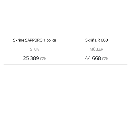
Skrine SAPPORO 1 polica
Skriňa R 600
STUA
MÜLLER
25 389
44 668
CZK
CZK