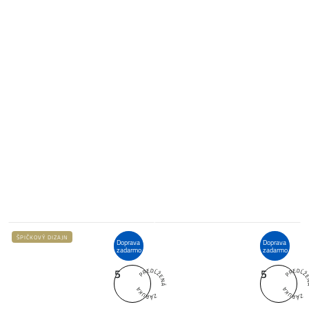
ŠPIČKOVÝ DIZAJN
Doprava
Doprava
zadarmo
zadarmo
5
5