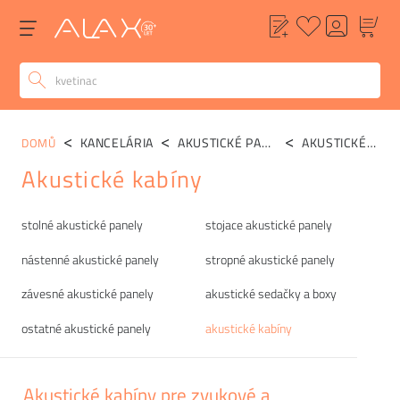
KANCELÁRIA
AKUSTICKÉ PANELY
AKUSTICKÉ KABÍNY
DOMŮ
Akustické kabíny
Kategórie
stolné akustické panely
stojace akustické panely
nástenné akustické panely
stropné akustické panely
závesné akustické panely
akustické sedačky a boxy
ostatné akustické panely
akustické kabíny
Akustické kabíny pre zvukové a