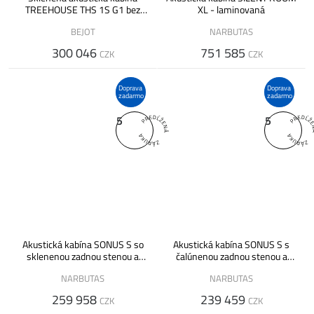
TREEHOUSE THS 1S G1 bez
XL - laminovaná
sedadla, drevená
BEJOT
NARBUTAS
300 046
751 585
CZK
CZK
Doprava
Doprava
zadarmo
zadarmo
5
5
Akustická kabína SONUS S so
Akustická kabína SONUS S s
sklenenou zadnou stenou a
čalúnenou zadnou stenou a
ventiláciou
ventiláciou
NARBUTAS
NARBUTAS
259 958
239 459
CZK
CZK