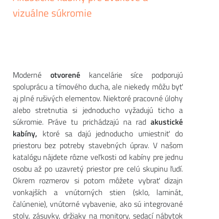
vizuálne súkromie
Moderné
otvorené
kancelárie síce podporujú
spoluprácu a tímového ducha, ale niekedy môžu byť
aj plné rušivých elementov. Niektoré pracovné úlohy
alebo stretnutia si jednoducho vyžadujú ticho a
súkromie. Práve tu prichádzajú na rad
akustické
kabíny,
ktoré sa dajú jednoducho umiestniť do
priestoru bez potreby stavebných úprav. V našom
katalógu nájdete rôzne veľkosti od kabíny pre jednu
osobu až po uzavretý priestor pre celú skupinu ľudí.
Okrem rozmerov si potom môžete vybrať dizajn
vonkajších a vnútorných stien (sklo, laminát,
čalúnenie), vnútorné vybavenie, ako sú integrované
stoly, zásuvky, držiaky na monitory, sedací nábytok