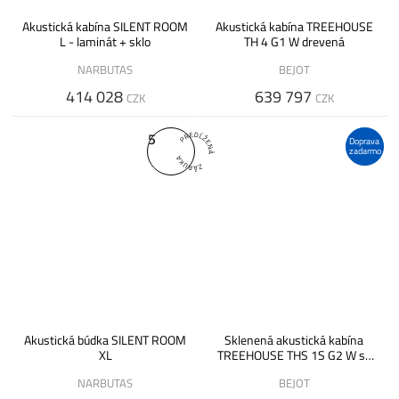
Akustická kabína SILENT ROOM
Akustická kabína TREEHOUSE
L - laminát + sklo
TH 4 G1 W drevená
NARBUTAS
BEJOT
414 028
639 797
CZK
CZK
5
Doprava
zadarmo
Akustická búdka SILENT ROOM
Sklenená akustická kabína
XL
TREEHOUSE THS 1S G2 W so
sedadlom, drevená
NARBUTAS
BEJOT