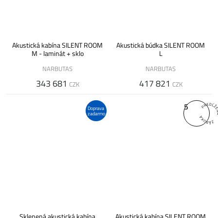
Akustická kabína SILENT ROOM
Akustická búdka SILENT ROOM
M - laminát + sklo
L
NARBUTAS
NARBUTAS
343 681
417 821
CZK
CZK
5
Doprava
zadarmo
Sklenená akustická kabína
Akustická kabína SILENT ROOM