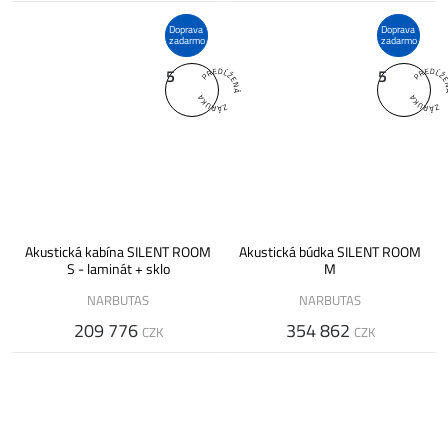
Doprava
Doprava
zadarmo
zadarmo
5
5
Akustická kabína SILENT ROOM
Akustická búdka SILENT ROOM
S - laminát + sklo
M
NARBUTAS
NARBUTAS
209 776
354 862
CZK
CZK