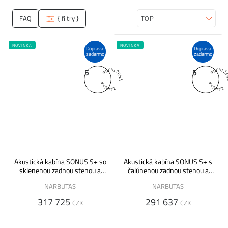
FAQ
{ filtry }
Zoradiť
NOVINKA
NOVINKA
Doprava
Doprava
zadarmo
zadarmo
5
5
Akustická kabína SONUS S+ so
Akustická kabína SONUS S+ s
sklenenou zadnou stenou a
čalúnenou zadnou stenou a
ventiláciou
ventiláciou
NARBUTAS
NARBUTAS
317 725
291 637
CZK
CZK