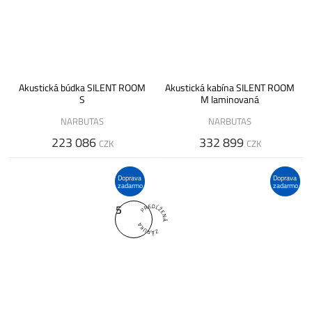
Akustická búdka SILENT ROOM
Akustická kabína SILENT ROOM
S
M laminovaná
NARBUTAS
NARBUTAS
223 086
332 899
CZK
CZK
Doprava
Doprava
zadarmo
zadarmo
5