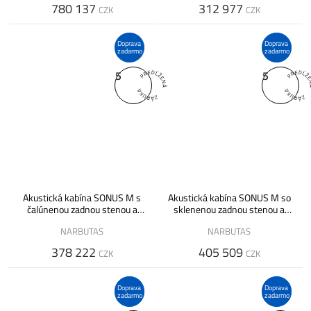
780 137
312 977
CZK
CZK
Doprava
Doprava
zadarmo
zadarmo
5
5
Akustická kabína SONUS M s
Akustická kabína SONUS M so
čalúnenou zadnou stenou a
sklenenou zadnou stenou a
ventiláciou
ventiláciou
NARBUTAS
NARBUTAS
378 222
405 509
CZK
CZK
Doprava
Doprava
zadarmo
zadarmo