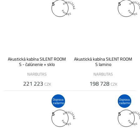
5
5
Akustická kabína SILENT ROOM
Akustická kabína SILENT ROOM
S - čalúnenie + sklo
S lamino
NARBUTAS
NARBUTAS
221 223
198 728
CZK
CZK
Doprava
Doprava
zadarmo
zadarmo
5
5