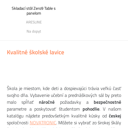
Skladací stôl Zero9 Table s
panelom
ARESLINE
Na dopyt
Kvalitné školské lavice
Škola je miestom, kde deti a dospievajúci trávia veľkú časť
svojho dňa. Vybavenie učební a prednáškových sál by preto
malo spĺňať
náročné
požiadavky a
bezpečnostné
parametre a poskytovať študentom
pohodlie
. V našom
katalógu nájdete predovšetkým kvalitné kúsky od
českej
spoločnosti
NOVATRONIC
. Môžete si vybrať zo širokej škály