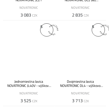
nastavenia výšky
NOVATRONIC
NOVATRONIC
3 083
2 835
CZK
CZK
5
5
Jednomiestna lavica
Dvojmiestna lavica
NOVATRONIC JL40V - výškovo
NOVATRONIC DL4 - výškovo
nastaviteľná
nastaviteľná
NOVATRONIC
NOVATRONIC
3 525
3 713
CZK
CZK