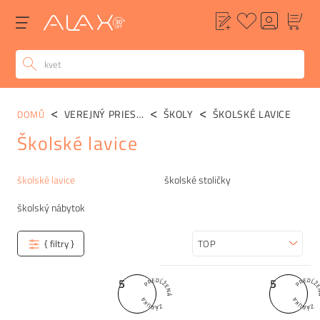
VEREJNÝ PRIESTOR
ŠKOLY
ŠKOLSKÉ LAVICE
DOMŮ
Školské lavice
Kategórie
školské lavice
školské stoličky
školský nábytok
{ filtry }
Zoradiť
5
5