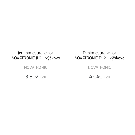
Jednomiestna lavica
Dvojmiestna lavica
NOVATRONIC JL2 - výškovo
NOVATRONIC DL2 - výškovo
nastaviteľná
nastaviteľná
NOVATRONIC
NOVATRONIC
3 502
4 040
CZK
CZK