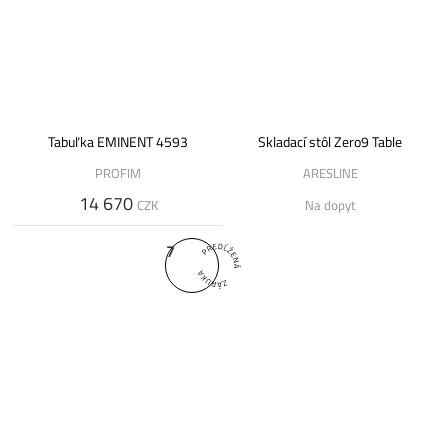
Tabuľka EMINENT 4593
Skladací stôl Zero9 Table
PROFIM
ARESLINE
14 670
CZK
Na dopyt
7