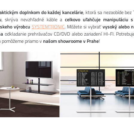
aktickým doplnkom do každej
kancelárie
, ktorá sa nezaobíde bez
u
, skrýva nevzhľadné káble a
celkovo uľahčuje manipuláciu s
pskeho výrobcu
SYSTEMTRONIC
. Môžete si vybrať
vysoký alebo n
na
odkladanie prehrávačov CD/DVD alebo zariadení HI-FI. Potreb
m pomôžeme priamo v
našom showroome v Prahe
!