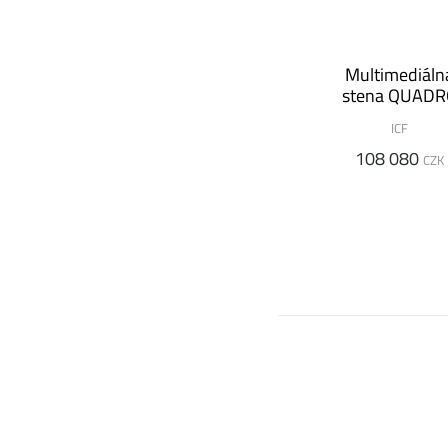
Multimediáln
stena QUAD
ICF
108 080
CZK