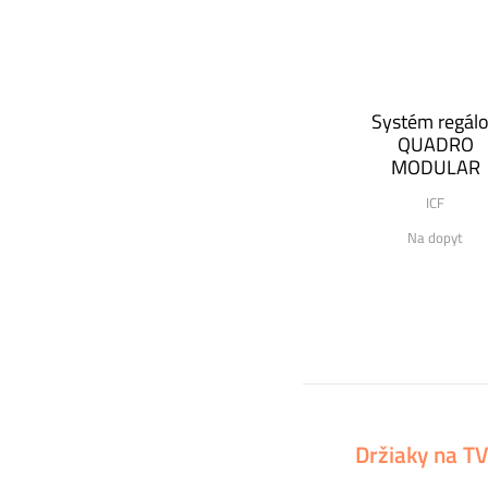
Systém regál
QUADRO
MODULAR
ICF
Na dopyt
Držiaky na TV