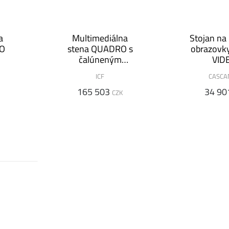
a
Multimediálna
Stojan na
RO
stena QUADRO s
obrazovk
čalúneným
VID
panelom
ICF
CASCA
165 503
34 90
CZK