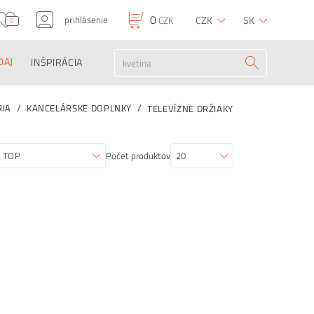
0
prihlásenie
CZK
SK
CZK
0
DAJ
INŠPIRÁCIA
RIA
KANCELÁRSKE DOPLNKY
TELEVÍZNE DRŽIAKY
Počet produktov