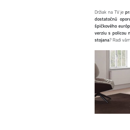
Držiak na TV je
pr
dostatočnú opor
špičkového euró
verziu s policou 
stojana
? Radi vá