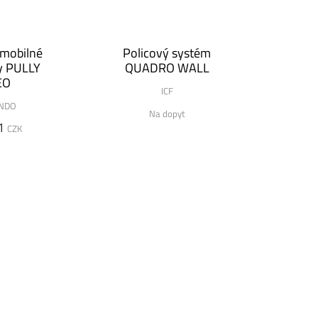
 mobilné
Policový systém
y PULLY
QUADRO WALL
EO
ICF
NDO
Na dopyt
1
CZK