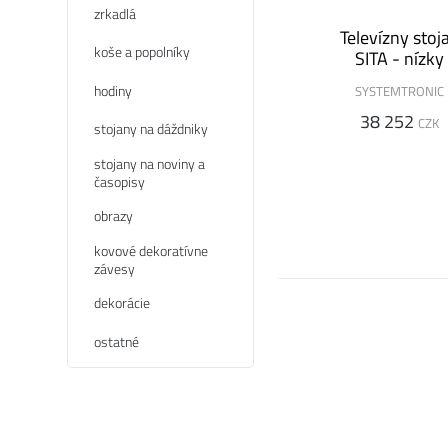
zrkadlá
Televízny stoj
koše a popolníky
SITA - nízky
hodiny
SYSTEMTRONIC
38 252
CZK
stojany na dáždniky
stojany na noviny a
časopisy
obrazy
kovové dekoratívne
závesy
dekorácie
ostatné