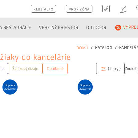
KLUB ALAX
PROFIZÓNA
A REŠTAURÁCIE
VEREJNÝ PRIESTOR
OUTDOOR
VÝPRE
KATALOG
KANCELÁ
DOMŮ
žiaky do kancelárie
me
Špičkový dizajn
Obľúbené
{ filtry }
Zoradiť
Doprava
Doprava
zadarmo
zadarmo