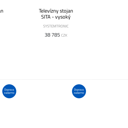
an
Televízny stojan
SITA - vysoký
SYSTEMTRONIC
38 785
CZK
Doprava
Doprava
zadarmo
zadarmo