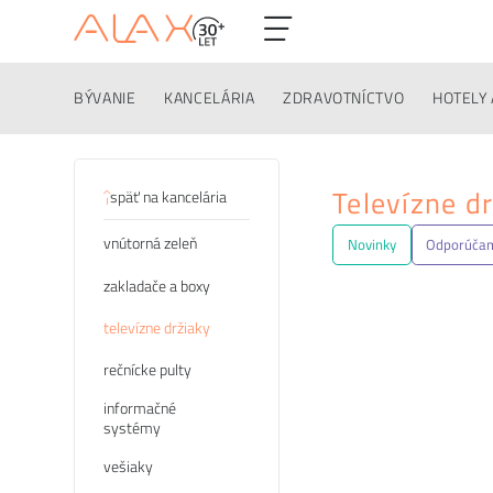
BÝVANIE
KANCELÁRIA
ZDRAVOTNÍCTVO
HOTELY 
Kategórie
Televízne dr
späť na kancelária
vnútorná zeleň
Novinky
Odporúča
zakladače a boxy
televízne držiaky
rečnícke pulty
informačné
systémy
vešiaky