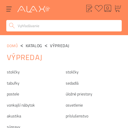
KATALOG
VÝPREDAJ
DOMŮ
VÝPREDAJ
Kategórie
stoličky
stoličky
tabuľky
sedadlá
postele
úložné priestory
vonkajší nábytok
osvetlenie
akustika
príslušenstvo
súpravy