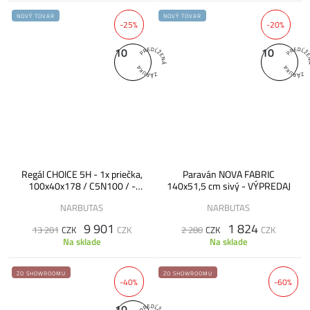
NOVÝ TOVAR
NOVÝ TOVAR
-25%
-20%
10
10
Regál CHOICE 5H - 1x priečka,
Paraván NOVA FABRIC
100x40x178 / C5N100 / -
140x51,5 cm sivý - VÝPREDAJ
VÝPREDAJ
NARBUTAS
NARBUTAS
9 901
1 824
13 201
CZK
CZK
2 280
CZK
CZK
Na sklade
Na sklade
ZO SHOWROOMU
ZO SHOWROOMU
-40%
-60%
10