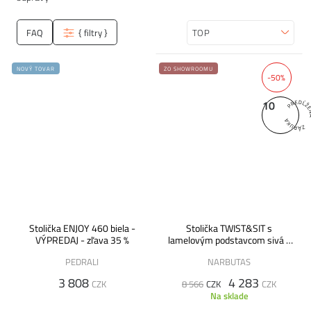
FAQ
{ filtry }
Zoradiť
NOVÝ TOVAR
ZO SHOWROOMU
-50%
10
Stolička ENJOY 460 biela -
Stolička TWIST&SIT s
VÝPREDAJ - zľava 35 %
lamelovým podstavcom sivá -
VÝPREDAJ
PEDRALI
NARBUTAS
3 808
4 283
CZK
8 566
CZK
CZK
Na sklade