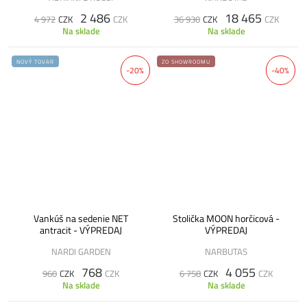
2 486
18 465
4 972
CZK
CZK
36 930
CZK
CZK
Na sklade
Na sklade
NOVÝ TOVAR
ZO SHOWROOMU
-20%
-40%
Vankúš na sedenie NET
Stolička MOON horčicová -
antracit - VÝPREDAJ
VÝPREDAJ
NARDI GARDEN
NARBUTAS
768
4 055
960
CZK
CZK
6 758
CZK
CZK
Na sklade
Na sklade