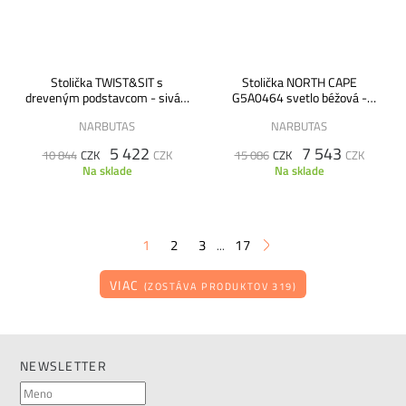
Stolička TWIST&SIT s
Stolička NORTH CAPE
dreveným podstavcom - sivá -
G5A0464 svetlo béžová -
VÝPREDAJ
VÝPREDAJ
NARBUTAS
NARBUTAS
5 422
7 543
10 844
CZK
CZK
15 086
CZK
CZK
Na sklade
Na sklade
1
2
3
17
...
VIAC
(ZOSTÁVA PRODUKTOV 319)
NEWSLETTER