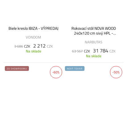
Biele kreslo IBIZA - VÝPREDAJ
Rokovací stôl NOVA WOOD
240x120 cm sivý HPL -
VONDOM
VÝPREDAJ
NARBUTAS
2 212
3 686
CZK
CZK
31 784
Na sklade
63 567
CZK
CZK
Na sklade
ZO SHOWROOMU
NOVÝ TOVAR
-60%
-50%