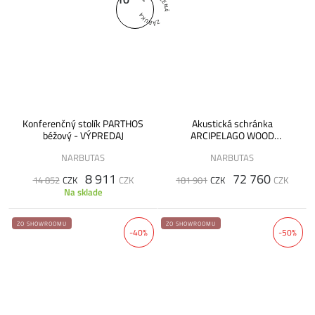
Konferenčný stolík PARTHOS
Akustická schránka
béžový - VÝPREDAJ
ARCIPELAGO WOOD
svetlomodrá - VÝPREDAJ
NARBUTAS
NARBUTAS
8 911
72 760
14 852
CZK
CZK
181 901
CZK
CZK
Na sklade
ZO SHOWROOMU
ZO SHOWROOMU
-40%
-50%