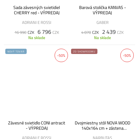
Sada závesných svietidiel
Barová stolička KANVAS -
CHERRY red - VÝPREDAJ
VÝPREDAJ
ADRIANI E ROSSI
GABER
6 796
2 439
16 990
CZK
CZK
4 878
CZK
CZK
Na sklade
Na sklade
NOVÝ TOVAR
ZO SHOWROOMU
-50%
-50%
Závesné svietidlo CONI antracit
Dvojmiestny stôl NOVA WOOD
- VÝPREDAJ
140x164 cm + zástena
MITESCO - VÝPREDAJ
ADRIANI E ROSSI
NARBUTAS