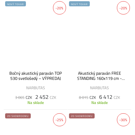
NOVÝ TOVAR
NOVÝ TOVAR
-20%
-20%
Bočný akustický paraván TOP
Akustický paraván FREE
530 svetlošedý – VÝPREDAJ
STANDING 160x119 cm -
VÝPREDAJ
NARBUTAS
NARBUTAS
2 452
6 412
3 065
CZK
CZK
8 015
CZK
CZK
Na sklade
Na sklade
ZO SHOWROOMU
ZO SHOWROOMU
-25%
-30%