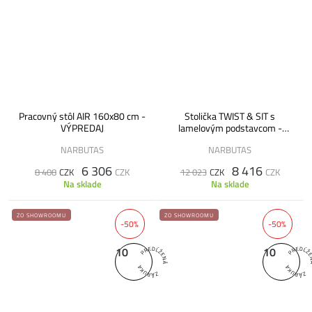
Pracovný stôl AIR 160x80 cm -
Stolička TWIST & SIT s
VÝPREDAJ
lamelovým podstavcom -
VÝPREDAJ
NARBUTAS
NARBUTAS
6 306
8 416
8 408
CZK
CZK
12 023
CZK
CZK
Na sklade
Na sklade
ZO SHOWROOMU
ZO SHOWROOMU
-50%
-50%
10
10