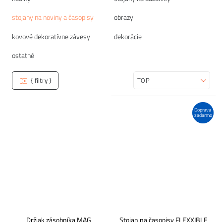
stojany na noviny a časopisy
obrazy
kovové dekoratívne závesy
dekorácie
ostatné
{ filtry }
Zoradiť
Doprava
zadarmo
Držiak zásobníka MAG
Stojan na časopisy FLEXXIBLE