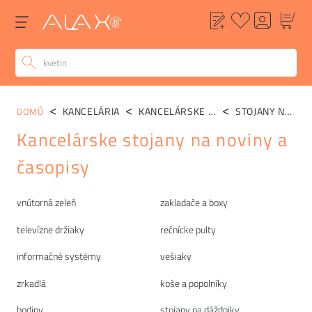
KANCELÁRIA
KANCELÁRSKE DOPLNKY
STOJANY NA NOVINY A ČASOPISY
DOMŮ
Kancelárske stojany na noviny a
časopisy
Kategórie
vnútorná zeleň
zakladače a boxy
televízne držiaky
rečnícke pulty
informačné systémy
vešiaky
zrkadlá
koše a popolníky
hodiny
stojany na dáždniky