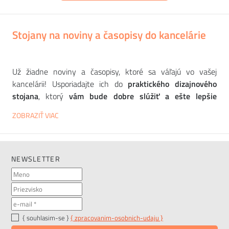
Stojany na noviny a časopisy do kancelárie
Už žiadne noviny a časopisy, ktoré sa váľajú vo vašej
kancelárii! Usporiadajte ich do
praktického dizajnového
stojana
, ktorý
vám bude dobre slúžiť a ešte lepšie
vyzerať
. Vyberáme pre vás to najlepšie od
európskych
ZOBRAZIŤ VIAC
výrobcov,
ako sú
SOVET
,
FIAM
,
SCHÖNBUCH
alebo
BLOMUS
. Originálne modely zo skla, kovu alebo plastu
zaručene up
útajú pozornosť vašich klientov a obchodných
partnerov na prvý pohľad. Materiály na čítanie alebo
NEWSLETTER
dokumenty, ktoré potrebujete, budete mať vždy
okamžite
po ruke
. Stojan môže slúžiť aj ako
štýlový odkladací stolík
!
Okrem toho si môžete vybrať
farbu, materiál
a
veľkosť
mnohých výrobkov. V katalógu nájdete
moderné dizajnové
kúsky
{ souhlasim-se }
a
klasické elegantné tvary
{ zpracovanim-osobnich-udaju }
stojanov, ktoré sa hodia