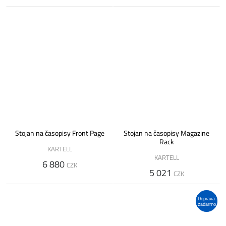
Stojan na časopisy Front Page
Stojan na časopisy Magazine
Rack
KARTELL
KARTELL
6 880
CZK
5 021
CZK
Doprava
zadarmo