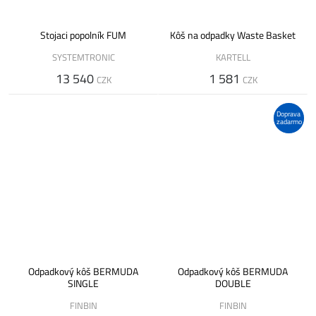
Stojaci popolník FUM
Kôš na odpadky Waste Basket
SYSTEMTRONIC
KARTELL
13 540
1 581
CZK
CZK
Doprava
zadarmo
Odpadkový kôš BERMUDA
Odpadkový kôš BERMUDA
SINGLE
DOUBLE
FINBIN
FINBIN