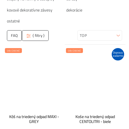
kovové dekoratívne závesy
dekorácie
ostatné
FAQ
{ filtry }
Zoradiť
OBĽÚBENÉ
OBĽÚBENÉ
Doprava
zadarmo
Kôš na triedený odpad MAXI -
Koše na triedený odpad
GREY
CENTOLITRI - biele