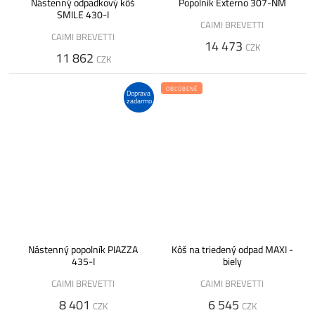
Nástenný odpadkový kôš
Popolník Externo 307-NM
SMILE 430-I
CAIMI BREVETTI
CAIMI BREVETTI
14 473
CZK
11 862
CZK
OBĽÚBENÉ
Doprava
zadarmo
Nástenný popolník PIAZZA
Kôš na triedený odpad MAXI -
435-I
biely
CAIMI BREVETTI
CAIMI BREVETTI
8 401
6 545
CZK
CZK