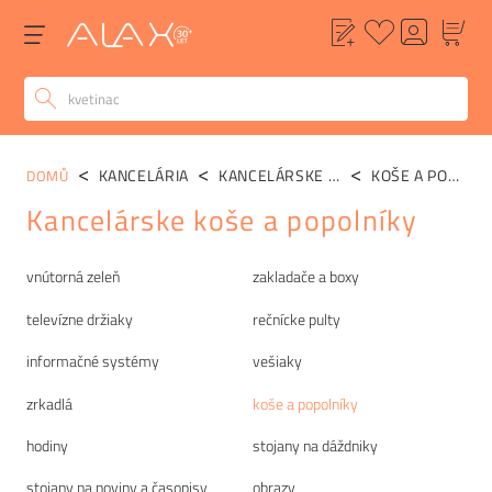
KANCELÁRIA
KANCELÁRSKE DOPLNKY
KOŠE A POPOLNÍKY
DOMŮ
Kancelárske koše a popolníky
Kategórie
vnútorná zeleň
zakladače a boxy
televízne držiaky
rečnícke pulty
informačné systémy
vešiaky
zrkadlá
koše a popolníky
hodiny
stojany na dáždniky
stojany na noviny a časopisy
obrazy