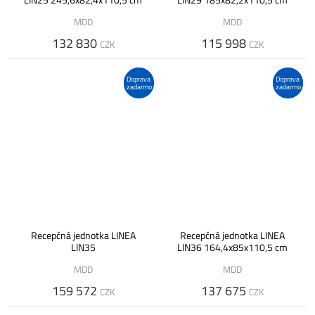
LIN25 245,6x82,4x110,5 cm
LIN29 185x82,2x110,5 cm
MDD
MDD
132 830
115 998
CZK
CZK
Doprava
Doprava
zadarmo
zadarmo
Recepčná jednotka LINEA
Recepčná jednotka LINEA
LIN35
LIN36 164,4x85x110,5 cm
MDD
MDD
159 572
137 675
CZK
CZK