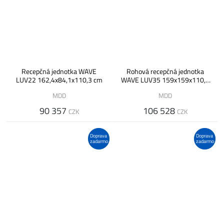
Recepčná jednotka WAVE
Rohová recepčná jednotka
LUV22 162,4x84,1x110,3 cm
WAVE LUV35 159x159x110,3
cm
MDD
MDD
90 357
106 528
CZK
CZK
Doprava
Doprava
zadarmo
zadarmo