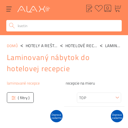
HOTELY A REŠTAURÁCIE
HOTELOVÉ RECEPCIE
LAMINOVANÉ RECEPCE
DOMŮ
Laminovaný nábytok do
hotelovej recepcie
Kategórie
laminované recepce
recepcie na mieru
{ filtry }
Zoradiť
Doprava
Doprava
zadarmo
zadarmo