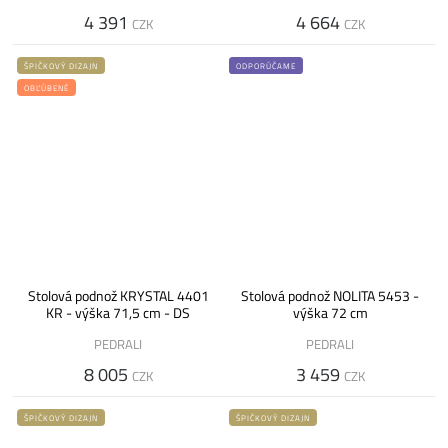
4 391
4 664
CZK
CZK
ŠPIČKOVÝ DIZAJN
ODPORÚČAME
OBĽÚBENÉ
Stolová podnož KRYSTAL 4401
Stolová podnož NOLITA 5453 -
KR - výška 71,5 cm - DS
výška 72 cm
PEDRALI
PEDRALI
8 005
3 459
CZK
CZK
ŠPIČKOVÝ DIZAJN
ŠPIČKOVÝ DIZAJN