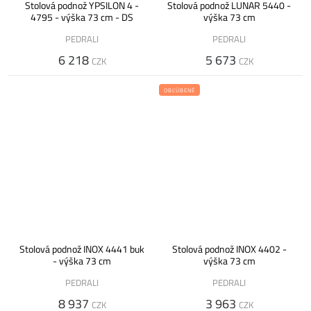
Stolová podnož YPSILON 4 -
Stolová podnož LUNAR 5440 -
4795 - výška 73 cm - DS
výška 73 cm
PEDRALI
PEDRALI
6 218
5 673
CZK
CZK
OBĽÚBENÉ
Stolová podnož INOX 4441 buk
Stolová podnož INOX 4402 -
- výška 73 cm
výška 73 cm
PEDRALI
PEDRALI
8 937
3 963
CZK
CZK