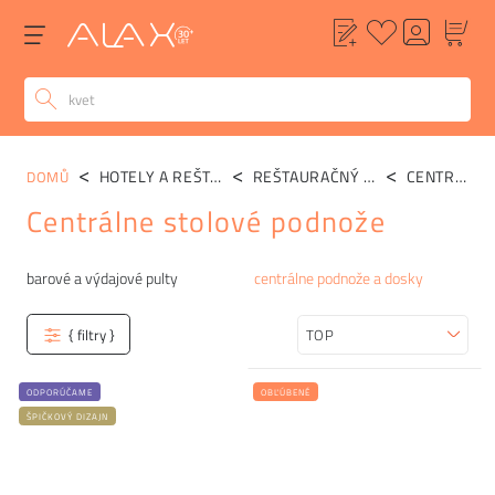
HOTELY A REŠTAURÁCIE
REŠTAURAČNÝ NÁBYTOK
CENTRÁLNE PODNOŽE A DOSKY
DOMŮ
Centrálne stolové podnože
Kategórie
barové a výdajové pulty
centrálne podnože a dosky
{ filtry }
Zoradiť
ODPORÚČAME
OBĽÚBENÉ
ŠPIČKOVÝ DIZAJN