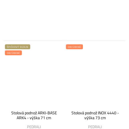
ŠPIČKOVÝ DIZAJN
OBĽÚBENÉ
OBĽÚBENÉ
Stolová podnož ARKI-BASE
Stolová podnož INOX 4440 -
ARK4 - výška 71 cm
výška 73 cm
PEDRALI
PEDRALI