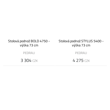
Stolová podnož BOLD 4750 -
Stolová podnož STYLUS 5400 -
výška 73 cm
výška 73 cm
PEDRALI
PEDRALI
3 304
4 275
CZK
CZK