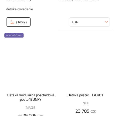
detské osvetlenie
{ filtry }
Zoradiť
ODPORÚČAME
Detská modulárna poschodová
Detská posteľ LILA R01
posteľ BUNKY
NIDI
MAGIS
23 785
CZK
29 006
od
CZK