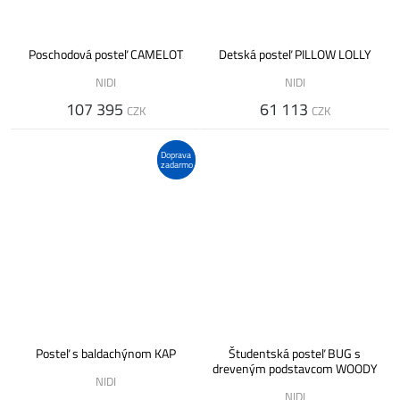
Poschodová posteľ CAMELOT
Detská posteľ PILLOW LOLLY
NIDI
NIDI
107 395
61 113
CZK
CZK
Doprava
zadarmo
Posteľ s baldachýnom KAP
Študentská posteľ BUG s
dreveným podstavcom WOODY
NIDI
NIDI