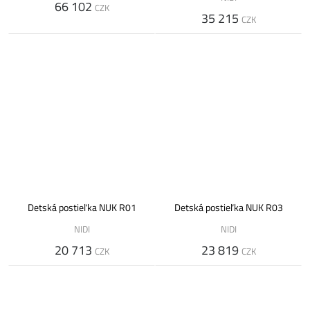
66 102
CZK
35 215
CZK
Detská postieľka NUK R01
Detská postieľka NUK R03
NIDI
NIDI
20 713
23 819
CZK
CZK