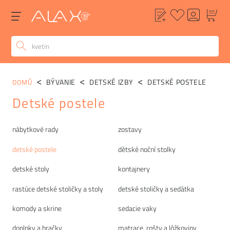
BÝVANIE
DETSKÉ IZBY
DETSKÉ POSTELE
DOMŮ
Detské postele
Kategórie
nábytkové rady
zostavy
detské postele
dětské noční stolky
detské stoly
kontajnery
rastúce detské stoličky a stoly
detské stoličky a sedátka
komody a skrine
sedacie vaky
doplnky a hračky
matrace, rošty a lôžkoviny