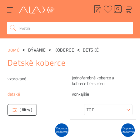
BÝVANIE
KOBERCE
DETSKÉ
DOMŮ
Detské koberce
jednofarebné koberce a
Kategórie
vzorované
kobrece bez vzoru
detské
vonkajšie
{ filtry }
Zoradiť
Doprava
Doprava
zadarmo
zadarmo