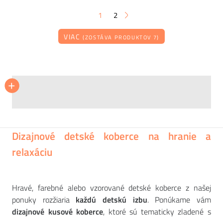
1
2
VIAC
(ZOSTÁVA PRODUKTOV 7)
BRINK & CAMPMAN
+
+
Koberec Scion Living Spike
7 243
CZK
Dizajnové detské koberce na hranie a
relaxáciu
Hravé, farebné alebo vzorované detské koberce z našej
ponuky rozžiaria
každú detskú izbu
. Ponúkame vám
dizajnové kusové koberce
, ktoré sú tematicky zladené s