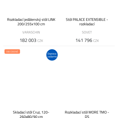
Rozkladací jedálenský stôl LINK
Stôl PALACE EXTENSIBLE -
200/255x100 cm
rozkladací
VARASCHIN
SOVET
182 003
141 796
CZK
CZK
OBĽÚBENÉ
Doprava
zadarmo
Skladací stôl Cruz, 120-
Rozkladací stôl MORE TMO -
260x80/90 cm
DS