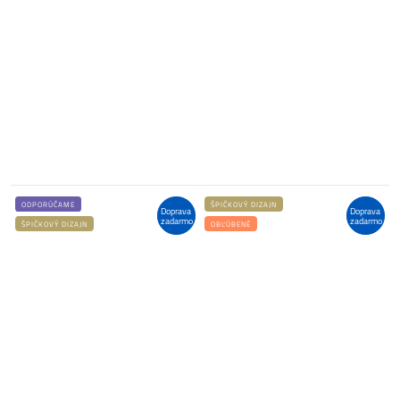
ODPORÚČAME
ŠPIČKOVÝ DIZAJN
Doprava
Doprava
zadarmo
zadarmo
ŠPIČKOVÝ DIZAJN
OBĽÚBENÉ