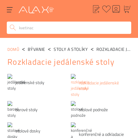
BÝVANIE
STOLY A STOLÍKY
ROZKLADACIE JEDÁLENSKÉ STOLY
DOMŮ
Rozkladacie jedálenské stoly
Kategórie
jedálenské stoly
rozkladacie jedálenské
stoly
barové stoly
stolové podnože
stolové dosky
konferenčné a odkladacie