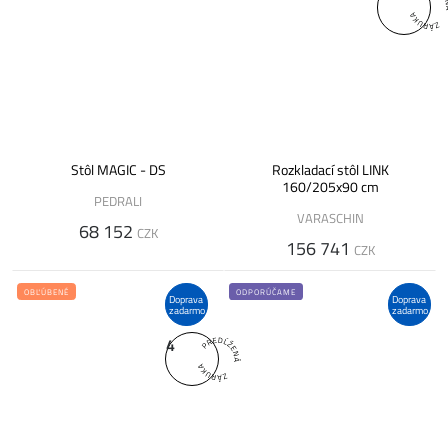
Stôl MAGIC - DS
Rozkladací stôl LINK
160/205x90 cm
PEDRALI
VARASCHIN
68 152
CZK
156 741
CZK
OBĽÚBENÉ
ODPORÚČAME
Doprava
Doprava
zadarmo
zadarmo
4