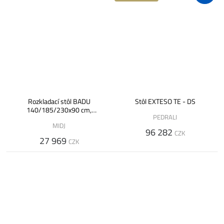
Rozkladací stôl BADU
Stôl EXTESO TE - DS
140/185/230x90 cm,
PEDRALI
melamín/dýha
MIDJ
96 282
CZK
27 969
CZK