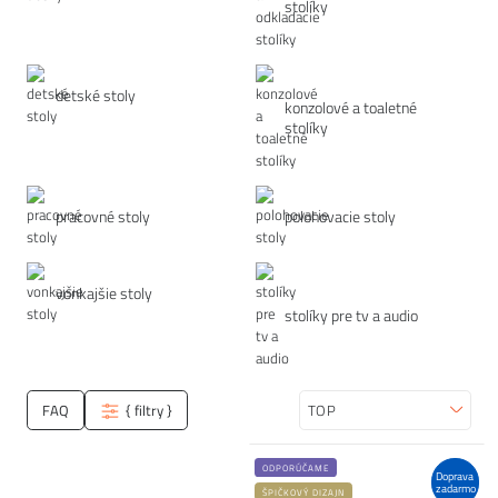
stolíky
detské stoly
konzolové a toaletné
stolíky
pracovné stoly
polohovacie stoly
vonkajšie stoly
stolíky pre tv a audio
FAQ
{ filtry }
Zoradiť
ODPORÚČAME
Doprava
zadarmo
ŠPIČKOVÝ DIZAJN