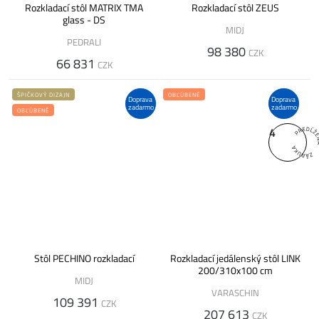
Rozkladací stôl MATRIX TMA
Rozkladací stôl ZEUS
glass - DS
MIDJ
PEDRALI
98 380
CZK
66 831
CZK
ŠPIČKOVÝ DIZAJN
OBĽÚBENÉ
Doprava
Doprava
zadarmo
zadarmo
OBĽÚBENÉ
4
Stôl PECHINO rozkladací
Rozkladací jedálenský stôl LINK
200/310x100 cm
MIDJ
VARASCHIN
109 391
CZK
207 613
CZK