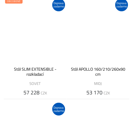
OBĽÚBENÉ
Doprava
Doprava
zadarmo
zadarmo
Stôl SLIM EXTENSIBLE -
Stôl APOLLO 160/210/260x90
rozkladací
cm
SOVET
MIDJ
57 228
53 170
CZK
CZK
Doprava
zadarmo