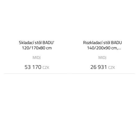
Skladací stôl BADU'
Rozkladací stôl BADU
120/170x80 cm
140/200x90 cm,
melamín/dýha
MIDJ
MIDJ
53 170
26 931
CZK
CZK