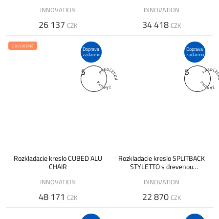
INNOVATION
INNOVATION
26 137
34 418
CZK
CZK
OBĽÚBENÉ
Doprava
Doprava
zadarmo
zadarmo
5
5
Rozkladacie kreslo CUBED ALU
Rozkladacie kreslo SPLITBACK
CHAIR
STYLETTO s drevenou
podnožou
INNOVATION
INNOVATION
48 171
22 870
CZK
CZK