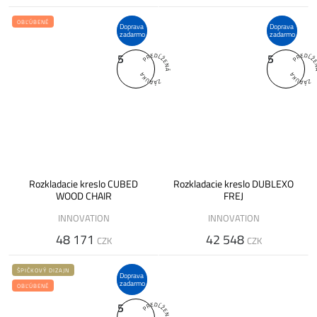
OBĽÚBENÉ
Doprava
Doprava
zadarmo
zadarmo
5
5
Rozkladacie kreslo CUBED
Rozkladacie kreslo DUBLEXO
WOOD CHAIR
FREJ
INNOVATION
INNOVATION
48 171
42 548
CZK
CZK
ŠPIČKOVÝ DIZAJN
Doprava
zadarmo
OBĽÚBENÉ
5