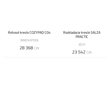
Rohové kreslo COZYPAD C04
Rozkladacie kreslo SALZA
PRACTIC
INNOVATION
JECH
28 368
CZK
23 542
CZK