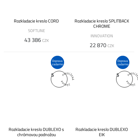
Rozkladacie kreslo CORD
Rozkladacie kreslo SPLITBACK
CHROME
SOFTLINE
INNOVATION
43 386
CZK
22 870
CZK
Doprava
Doprava
zadarmo
zadarmo
5
5
Rozkladacie kreslo DUBLEXO s
Rozkladacie kreslo DUBLEXO
chrómovou podnožou
EIK