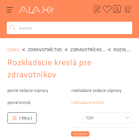
ZDRAVOTNÍCTVO
ZDRAVOTNÍCKE SEDAČKY
ROZKLADACIE KRESLÁ
DOMŮ
Rozkladacie kreslá pre
zdravotníkov
Kategórie
pevné sedacie súpravy
rozkladacie sedacie súpravy
pevné kreslá
rozkladacie kreslá
{ filtry }
Zoradiť
OBĽÚBENÉ