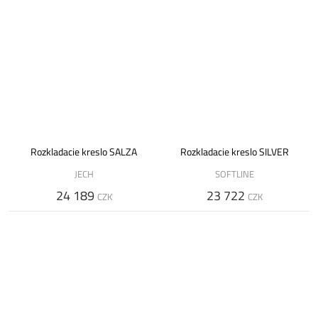
Rozkladacie kreslo SALZA
Rozkladacie kreslo SILVER
JECH
SOFTLINE
24 189
23 722
CZK
CZK