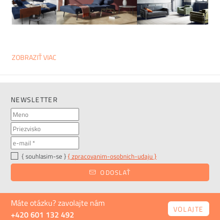
ZOBRAZIŤ VIAC
NEWSLETTER
{ souhlasim-se }
{ zpracovanim-osobnich-udaju }
ODOSLAŤ
Máte otázku? zavolajte nám
VOLAJTE
+420 601 132 492