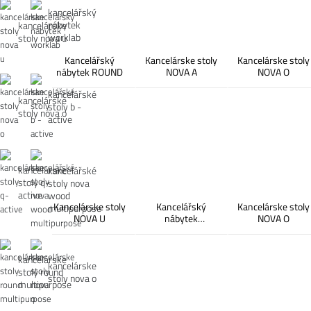
kancelářský
nábytek
kancelárske
worklab
stoly nova u
Kancelářský
Kancelárske stoly
Kancelárske stoly
nábytek ROUND
NOVA A
NOVA O
kancelářské
kancelárske
stoly b -
stoly nova o
active
kancelárske
kancelářské
stoly q-
stoly nova
active
wood
Kancelárske stoly
Kancelářský
Kancelárske stoly
multipurpose
NOVA U
nábytek
NOVA O
WORKLAB
kancelárske
kancelárske
stoly round
stoly nova o
multipurpose