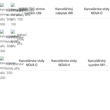
NARBUTAS skrine
Kancelářský
Kancelárske stoly
kancelárske
kancelárske
- systém UNI
nábytek AIR
NOVA O
skrine alfa
stoly alfa
500
100
jednací
kancelárske
stoly
stoly alfa
alfa
300
Kancelárske stoly
Kancelárske stoly
Kancelářský
kancelárske
NOVA O
NOVA H
systém MY
stoly alfa
SPACE
200