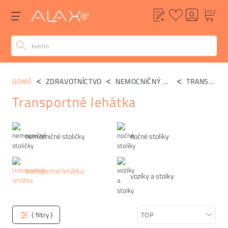
ZDRAVOTNÍCTVO
NEMOCNIČNÝ NÁBYTOK
TRANSPORTNÉ LEHÁTKA
DOMŮ
Transportné lehátka
Kategórie
nemocničné stoličky
nočné stolíky
transportné lehátka
vozíky a stolky
{ filtry }
Zoradiť