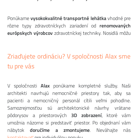
Ponúkame
vysokokvalitné transportné lehátka
vhodné pre
rôzne typy zdravotníckych zariadení od
renomovaných
európskych výrobcov
zdravotníckej techniky. Nosidlá môžu
mať výškovo nastaviteľnú ložnú plochu, bočné zábrany
alebo môžu byť vybavené priehradkou na prepravu
Zriaďujete ordináciu?
V spoločnosti Alax sme
osobných vecí. Nosná konštrukcia ležadiel je spravidla
vyrobená z vysokokvalitnej ocele.
tu pre vás
V spoločnosti
Alax
ponúkame kompletné služby. Naši
architekti navrhujú nemocničné priestory tak, aby sa
pacienti a nemocničný personál cítili veľmi pohodlne.
Samozrejmosťou sú architektonické návrhy vrátane
pôdorysov a priestorových
3D zobrazení
, ktoré vám
umožnia názorne si predstaviť priestor. Po objednaní vám
nábytok
doručíme a
zmontujeme
. Neváhajte nás
kontaktovať
pre individuálnu ponuku.