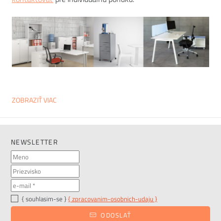
ZOBRAZIŤ VIAC
NEWSLETTER
{ souhlasim-se }
{ zpracovanim-osobnich-udaju }
ODOSLAŤ