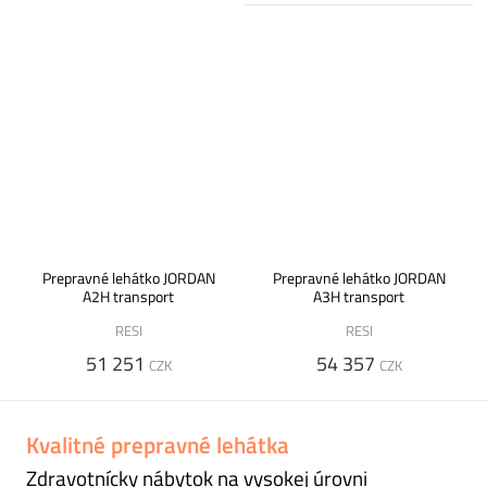
Prepravné lehátko JORDAN
Prepravné lehátko JORDAN
A2H transport
A3H transport
RESI
RESI
51 251
54 357
CZK
CZK
Kvalitné prepravné lehátka
Zdravotnícky nábytok na vysokej úrovni