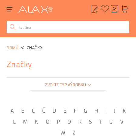
ZNAČKY
DOMŮ
Značky
ZVOĽTE TYP VÝROBKU
A
B
C
Č
D
E
F
G
H
I
J
K
L
M
N
O
P
Q
R
S
T
U
V
W
Z