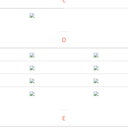
Č
D
E