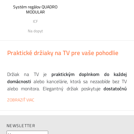
Systém regálov QUADRO
MODULAR
ICF
Na dopyt
Praktické držiaky na TV pre vaše pohodlie
Držiak na TV je
praktickým doplnkom do každej
domácnosti
alebo kancelárie, ktorá sa nezaobíde bez TV
alebo monitora. Elegantný držiak poskytuje
dostatočnú
oporu
, skrýva nevzhľadné káble a
celkovo uľahčuje
ZOBRAZIŤ VIAC
manipuláciu s
veľkou obrazovkou. Vyberte si ten svoj od
špičkového európskeho výrobcu
SYSTEMTRONIC
. Môžete
si vybrať
vysoký alebo nízky stojan
v
bielej alebo čiernej
farbe, ako aj
verziu s policou na
odkladanie prehrávačov
NEWSLETTER
CD/DVD alebo zariadení HI-FI. Potrebujete pomôcť s