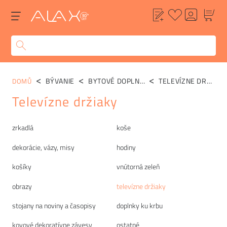
BÝVANIE
BYTOVÉ DOPLNKY
TELEVÍZNE DRŽIAKY
DOMŮ
Televízne držiaky
Kategórie
zrkadlá
koše
dekorácie, vázy, misy
hodiny
košíky
vnútorná zeleň
obrazy
televízne držiaky
stojany na noviny a časopisy
doplnky ku krbu
kovové dekoratívne závesy
ostatné