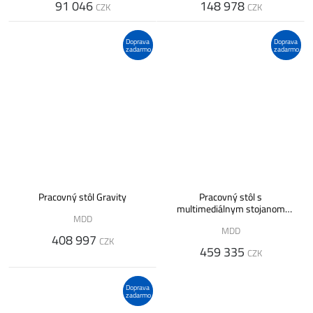
91 046
148 978
CZK
CZK
Doprava
Doprava
zadarmo
zadarmo
Pracovný stôl Gravity
Pracovný stôl s
multimediálnym stojanom
MDD
GRAVITY
MDD
408 997
CZK
459 335
CZK
Doprava
zadarmo