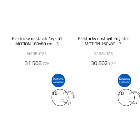
Elektricky nastaviteľný stôl
Elektricky nastaviteľný stôl
MOTION 180x80 cm - 3
MOTION 160x80 - 3
segmentová podnož
segmentová podnož
NARBUTAS
NARBUTAS
31 508
30 802
CZK
CZK
Doprava
Doprava
zadarmo
zadarmo
10
10