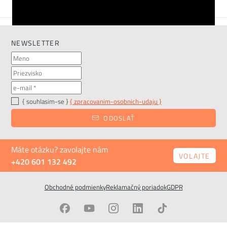
NEWSLETTER
{ souhlasim-se }
{ zpracovanim-osobnich-udaju }
ODOSLAŤ
Máte otázku? zavolajte nám
VOLAJTE
+420 601 132 492
Obchodné podmienky
Reklamačný poriadok
GDPR