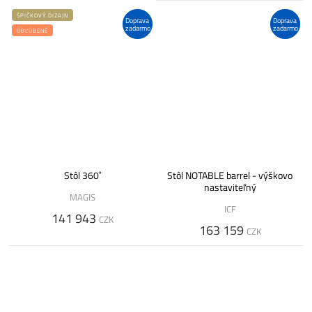
ŠPIČKOVÝ DIZAJN
Doprava
Doprava
zadarmo
zadarmo
OBĽÚBENÉ
Stôl 360˚
Stôl NOTABLE barrel - výškovo
nastaviteľný
MAGIS
ICF
141 943
CZK
163 159
CZK