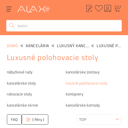
KANCELÁRIA
LUXUSNÝ KANCELÁRSKY NÁBYTOK
LUXUSNÉ POLOHOVACIE STOLY
DOMŮ
Luxusné polohovacie stoly
Kategórie
nábytkové rady
kancelárske zostavy
kancelárske stoly
luxusné polohovacie stoly
rokovacie stoly
kontajnery
kancelárske skrine
kancelárske komody
FAQ
{ filtry }
Zoradiť