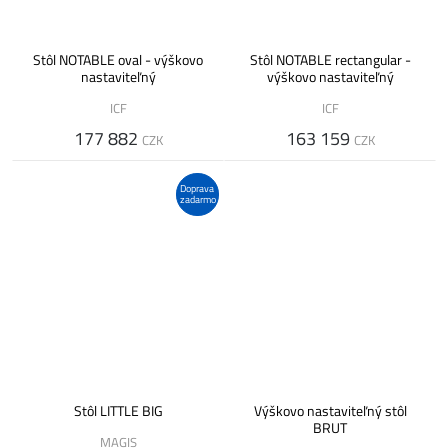
Stôl NOTABLE oval - výškovo
Stôl NOTABLE rectangular -
nastaviteľný
výškovo nastaviteľný
ICF
ICF
177 882
163 159
CZK
CZK
Doprava
zadarmo
Stôl LITTLE BIG
Výškovo nastaviteľný stôl
BRUT
MAGIS