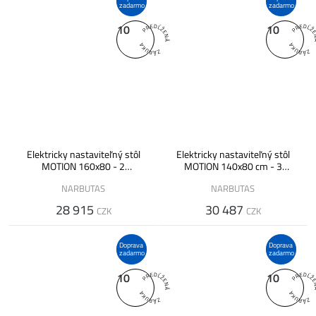
zadarmo
zadarmo
10
10
Elektricky nastaviteľný stôl
Elektricky nastaviteľný stôl
MOTION 160x80 - 2
MOTION 140x80 cm - 3
segmentová podnož
segmentová podnož
NARBUTAS
NARBUTAS
28 915
30 487
CZK
CZK
Doprava
Doprava
zadarmo
zadarmo
10
10