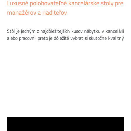
Luxusné polohovateľné kancelárske stoly pre
manažérov a riaditeľov
Stôl je jedným z najdôležitejších kusov nábytku v kancelárii
alebo pracovni, preto je dôležité vybrať si skutočne kvalitný
kus, ktorý vám vydrží dlhé roky. Naše portfólio zahŕňa
luxusné výškovo nastaviteľné stoly
pre špičkových
manažérov od renomovaných európskych značiek, ako sú
Narbutas,
MDD
a
ICF
. Všetky sú vybavené motorizovaným
systémom, takže stôl môžete ovládať a nastavovať úplne
pohodlne iba pomocou diaľkového ovládača. Široká škála
materiálov a farieb zaručuje, že si v našom portfóliu nájde
niečo naozaj každý. A ako si vybrať správny
polohovateľný
stôl
? Všetky potrebné informácie a tipy sme zhrnuli v
našom videu.
ZOBRAZIŤ VIAC