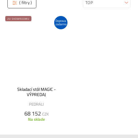
{ filtry }
Zoradiť
ZO SHOWROOMU
Doprava
zadarmo
Skladací stôl MAGIC -
VÝPREDAJ
PEDRALI
68 152
CZK
Na sklade