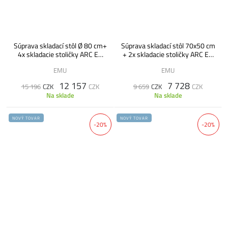
Súprava skladací stôl Ø 80 cm+
Súprava skladací stôl 70x50 cm
4x skladacie stoličky ARC EN
+ 2x skladacie stoličky ARC EN
CIEL sivá - VÝPREDAJ
CIEL červená - VÝPREDAJ
EMU
EMU
12 157
7 728
15 196
CZK
CZK
9 659
CZK
CZK
Na sklade
Na sklade
NOVÝ TOVAR
NOVÝ TOVAR
-20%
-20%