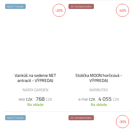
NOVÝ TOVAR
ZO SHOWROOMU
-20%
-40%
Vankúš na sedenie NET
Stolička MOON horčicová -
antracit - VÝPREDAJ
VÝPREDAJ
NARDI GARDEN
NARBUTAS
768
4 055
960
CZK
CZK
6 758
CZK
CZK
Na sklade
Na sklade
NOVÝ TOVAR
ZO SHOWROOMU
-30%