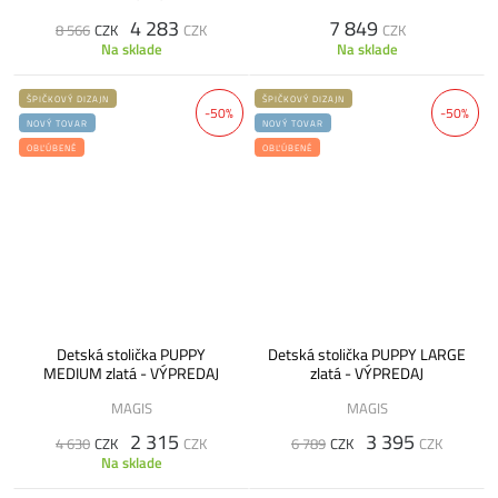
4 283
7 849
8 566
CZK
CZK
CZK
Na sklade
Na sklade
ŠPIČKOVÝ DIZAJN
ŠPIČKOVÝ DIZAJN
-50%
-50%
NOVÝ TOVAR
NOVÝ TOVAR
OBĽÚBENÉ
OBĽÚBENÉ
Detská stolička PUPPY
Detská stolička PUPPY LARGE
MEDIUM zlatá - VÝPREDAJ
zlatá - VÝPREDAJ
MAGIS
MAGIS
2 315
3 395
4 630
CZK
CZK
6 789
CZK
CZK
Na sklade