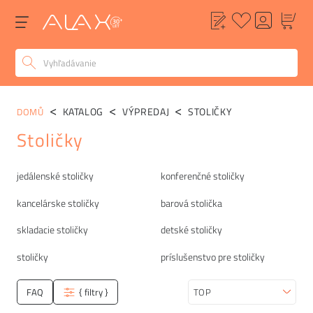
KATALOG
VÝPREDAJ
STOLIČKY
DOMŮ
Stoličky
Kategórie
jedálenské stoličky
konferenčné stoličky
kancelárske stoličky
barová stolička
skladacie stoličky
detské stoličky
stoličky
príslušenstvo pre stoličky
FAQ
{ filtry }
Zoradiť