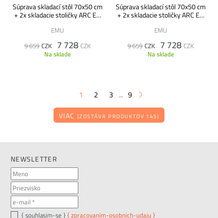
Súprava skladací stôl 70x50 cm
Súprava skladací stôl 70x50 cm
+ 2x skladacie stoličky ARC EN
+ 2x skladacie stoličky ARC EN
CIEL modrá - VÝPREDAJ
CIEL zelená - VÝPREDAJ
EMU
EMU
7 728
7 728
9 659
CZK
CZK
9 659
CZK
CZK
Na sklade
Na sklade
1
2
3
9
...
VIAC
(ZOSTÁVA PRODUKTOV 145)
NEWSLETTER
{ souhlasim-se }
{ zpracovanim-osobnich-udaju }