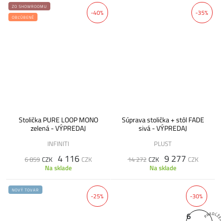
ZO SHOWROOMU
-40%
-35%
OBĽÚBENÉ
Stolička PURE LOOP MONO
Súprava stolička + stôl FADE
zelená - VÝPREDAJ
sivá - VÝPREDAJ
INFINITI
PLUST
4 116
9 277
6 859
CZK
CZK
14 272
CZK
CZK
Na sklade
Na sklade
NOVÝ TOVAR
-25%
-30%
6