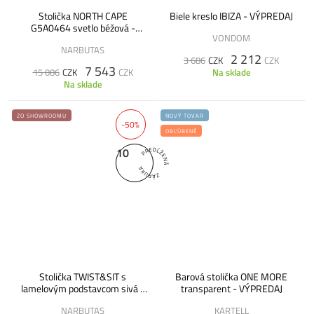
Stolička NORTH CAPE
Biele kreslo IBIZA - VÝPREDAJ
G5A0464 svetlo béžová -
VONDOM
VÝPREDAJ
NARBUTAS
2 212
3 686
CZK
CZK
7 543
15 086
CZK
CZK
Na sklade
Na sklade
ZO SHOWROOMU
NOVÝ TOVAR
-50%
OBĽÚBENÉ
10
Stolička TWIST&SIT s
Barová stolička ONE MORE
lamelovým podstavcom sivá -
transparent - VÝPREDAJ
VÝPREDAJ
NARBUTAS
KARTELL