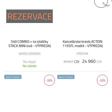
REZERVACE
Stôl COMBO + 4x stoličky
Kancelárske kreslo ACTION
STACK MINI sivé - VÝPREDAJ
115SFL modré - VÝPREDAJ
NARDI GARDEN
PROFIM
24 960
Na dopyt
35 657
CZK
CZK
Na sklade
NOVÝ TOVAR
NOVÝ TOVAR
-20%
-20%