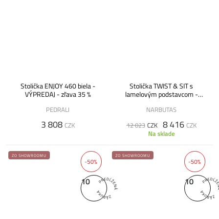
Stolička ENJOY 460 biela -
Stolička TWIST & SIT s
VÝPREDAJ - zľava 35 %
lamelovým podstavcom -
VÝPREDAJ
PEDRALI
NARBUTAS
3 808
8 416
CZK
12 023
CZK
CZK
Na sklade
ZO SHOWROOMU
ZO SHOWROOMU
-50%
-50%
10
10