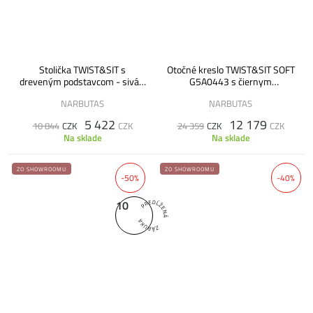
Stolička TWIST&SIT s
Otočné kreslo TWIST&SIT SOFT
dreveným podstavcom - sivá -
G5A0443 s čiernym
VÝPREDAJ
podstavcom - sivé - VÝPREDAJ
NARBUTAS
NARBUTAS
5 422
12 179
10 844
CZK
CZK
24 359
CZK
CZK
Na sklade
Na sklade
ZO SHOWROOMU
ZO SHOWROOMU
-50%
-40%
10