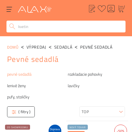
VÝPREDAJ
SEDADLÁ
PEVNÉ SEDADLÁ
DOMŮ
Pevné sedadlá
Kategórie
pevné sedadlá
rozkladacie pohovky
lenivé ženy
lavičky
pufy, stoličky
{ filtry }
Zoradiť
ZO SHOWROOMU
NOVÝ TOVAR
Doprava
-50%