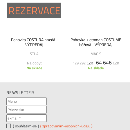
REZERVACE
Pohovka COSTURA hnedá -
Pohovka + otoman COSTUME
VÝPREDAJ
béžová - VÝPREDAJ
STUA
MAGIS
64 646
Na dopyt
129 292
CZK
CZK
Na sklade
Na sklade
NEWSLETTER
{ souhlasim-se }
{ zpracovanim-osobnich-udaju }