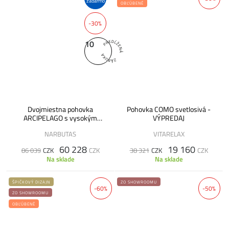
zadarmo
OBĽÚBENÉ
-30%
10
Dvojmiestna pohovka
Pohovka COMO svetlosivá -
ARCIPELAGO s vysokým
VÝPREDAJ
operadlom – VÝPREDAJ
NARBUTAS
VITARELAX
60 228
19 160
86 039
CZK
CZK
38 321
CZK
CZK
Na sklade
Na sklade
ŠPIČKOVÝ DIZAJN
ZO SHOWROOMU
-60%
-50%
ZO SHOWROOMU
OBĽÚBENÉ