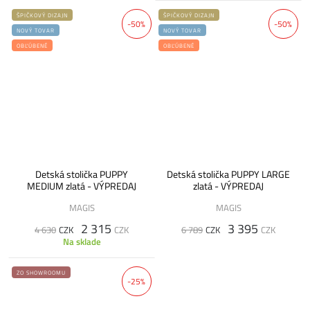
ŠPIČKOVÝ DIZAJN
ŠPIČKOVÝ DIZAJN
-50%
-50%
NOVÝ TOVAR
NOVÝ TOVAR
OBĽÚBENÉ
OBĽÚBENÉ
Detská stolička PUPPY
Detská stolička PUPPY LARGE
MEDIUM zlatá - VÝPREDAJ
zlatá - VÝPREDAJ
MAGIS
MAGIS
2 315
3 395
4 630
CZK
CZK
6 789
CZK
CZK
Na sklade
ZO SHOWROOMU
-25%