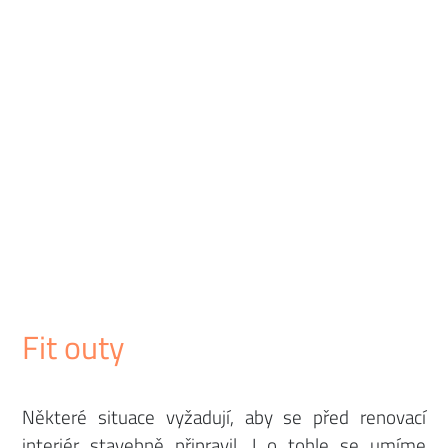
Fit outy
Některé situace vyžadují, aby se před renovací
interiér stavebně připravil. I o tohle se umíme