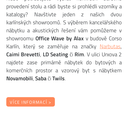
provedení stolu a rádi byste si prohlédli vzorníky a
katalogy? Navštivte jeden z našich dvou
karlínských showroomů. S výběrem kancelářského
nábytku a akustických řešení vám pomůžeme v
showroomu
Office Wave by Alax
v budově Corso
Karlín, který se zaměřuje na značky
Narbutas
,
Caimi Brevetti
,
LD Seating
či
Rim
. V ulici Urxova 2
najdete zase primárně nábytek do bytových a
komerčních prostor a vzorový byt s nábytkem
Novamobili
,
Saba
či
Twils
.
VÍCE INFORMACÍ >