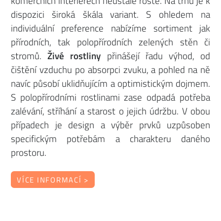
komerčních interiérech neustále roste. Na trhu je k
dispozici široká škála variant. S ohledem na
individuální preference nabízíme sortiment jak
přírodních, tak polopřírodních zelených stěn či
stromů.
Živé rostliny
přinášejí řadu výhod, od
čištění vzduchu po absorpci zvuku, a pohled na ně
navíc působí uklidňujícím a optimistickým dojmem.
S polopřírodními rostlinami zase odpadá potřeba
zalévání, stříhání a starost o jejich údržbu. V obou
případech je design a výběr prvků uzpůsoben
specifickým potřebám a charakteru daného
prostoru.
VÍCE INFORMACÍ >