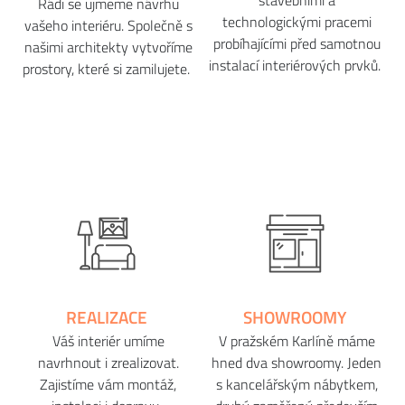
stavebními a
Rádi se ujmeme návrhu
technologickými pracemi
vašeho interiéru. Společně s
probíhajícími před samotnou
našimi architekty vytvoříme
instalací interiérových prvků.
prostory, které si zamilujete.
REALIZACE
SHOWROOMY
Váš interiér umíme
V pražském Karlíně máme
navrhnout i zrealizovat.
hned dva showroomy. Jeden
Zajistíme vám montáž,
s kancelářským nábytkem,