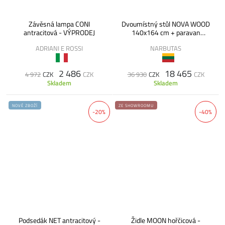
Závěsná lampa CONI
Dvoumístný stůl NOVA WOOD
antracitová - VÝPRODEJ
140x164 cm + paravan
MITESCO - VÝPRODEJ
ADRIANI E ROSSI
NARBUTAS
2 486
18 465
4 972
CZK
CZK
36 930
CZK
CZK
Skladem
Skladem
NOVÉ ZBOŽÍ
ZE SHOWROOMU
-20%
-40%
Podsedák NET antracitový -
Židle MOON hořčicová -