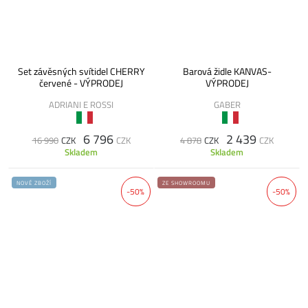
Set závěsných svítidel CHERRY
Barová židle KANVAS-
červené - VÝPRODEJ
VÝPRODEJ
ADRIANI E ROSSI
GABER
6 796
2 439
16 990
CZK
CZK
4 878
CZK
CZK
Skladem
Skladem
NOVÉ ZBOŽÍ
ZE SHOWROOMU
-50%
-50%