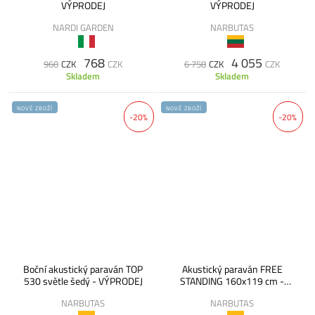
VÝPRODEJ
VÝPRODEJ
NARDI GARDEN
NARBUTAS
768
4 055
960
CZK
CZK
6 758
CZK
CZK
Skladem
Skladem
NOVÉ ZBOŽÍ
NOVÉ ZBOŽÍ
-20%
-20%
Boční akustický paraván TOP
Akustický paraván FREE
530 světle šedý - VÝPRODEJ
STANDING 160x119 cm -
VÝPRODEJ
NARBUTAS
NARBUTAS