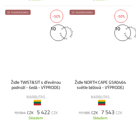
ZE SHOWROOMU
ZE SHOWROOMU
-50%
-50%
10
10
Židle TWIST&SIT s dřevěnou
Židle NORTH CAPE G5A0464
podnoží - šedá - VÝPRODEJ
světle béžová - VÝPRODEJ
NARBUTAS
NARBUTAS
5 422
7 543
10 844
CZK
CZK
15 086
CZK
CZK
Skladem
Skladem