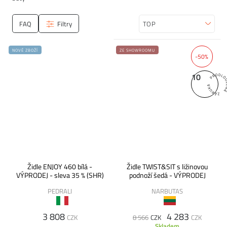
FAQ
Filtry
Seřadit
NOVÉ ZBOŽÍ
ZE SHOWROOMU
-50%
10
Židle ENJOY 460 bílá -
Židle TWIST&SIT s ližinovou
VÝPRODEJ - sleva 35 % (SHR)
podnoží šedá - VÝPRODEJ
PEDRALI
NARBUTAS
3 808
4 283
CZK
8 566
CZK
CZK
Skladem