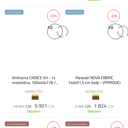
NOVÉ ZBOŽÍ
NOVÉ ZBOŽÍ
-25%
-20%
10
10
Knihovna CHOICE 5H - 1x
Paraván NOVA FABRIC
mezistěna, 100x40x178 /
140x51,5 cm šedý - VÝPRODEJ
C5N100 / - VÝPRODEJ
NARBUTAS
NARBUTAS
9 901
1 824
13 201
CZK
CZK
2 280
CZK
CZK
Skladem
Skladem
ZE SHOWROOMU
ZE SHOWROOMU
-40%
-60%