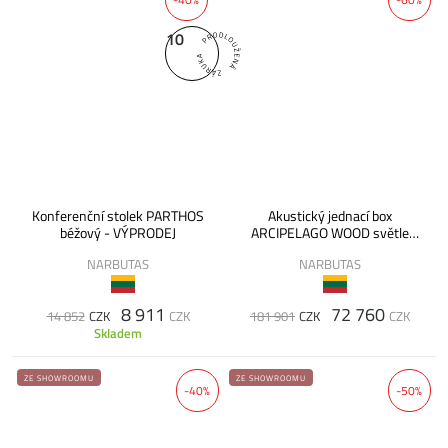
10
Konferenční stolek PARTHOS
Akustický jednací box
béžový - VÝPRODEJ
ARCIPELAGO WOOD světle
modrý - VÝPRODEJ
NARBUTAS
NARBUTAS
8 911
72 760
14 852
CZK
CZK
181 901
CZK
CZK
Skladem
ZE SHOWROOMU
ZE SHOWROOMU
-40%
-50%