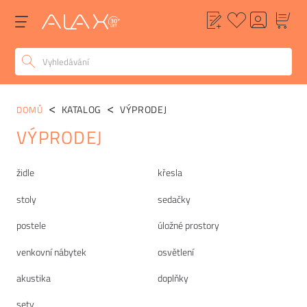
KATALOG
VÝPRODEJ
DOMŮ
VÝPRODEJ
Kategorie
židle
křesla
stoly
sedačky
postele
úložné prostory
venkovní nábytek
osvětlení
akustika
doplňky
sety