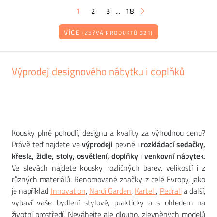
1
2
3
18
...
VÍCE
(ZBÝVÁ PRODUKTŮ 321)
Výprodej designového nábytku i doplňků
Kousky plné pohodlí, designu a kvality za výhodnou cenu?
Právě teď najdete ve
výprodeji
pevné i
rozkládací sedačky,
křesla, židle, stoly, osvětlení, doplňky
i
venkovní nábytek
.
Ve slevách najdete kousky rozličných barev, velikostí i z
různých materiálů. Renomované značky z celé Evropy, jako
je například
Innovation
,
Nardi Garden
,
Kartell
,
Pedrali
a další,
vybaví vaše bydlení stylově, prakticky a s ohledem na
životní prostředí. Neváhejte ale dlouho, zlevněných modelů