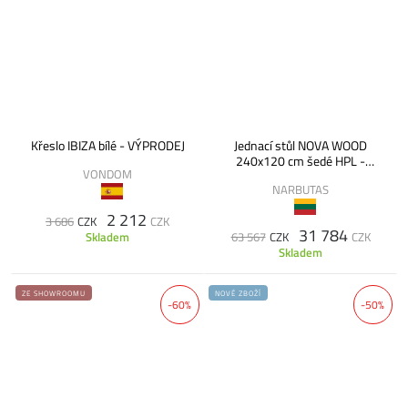
Křeslo IBIZA bílé - VÝPRODEJ
Jednací stůl NOVA WOOD
240x120 cm šedé HPL -
VONDOM
VÝPRODEJ
NARBUTAS
2 212
3 686
CZK
CZK
31 784
Skladem
63 567
CZK
CZK
Skladem
ZE SHOWROOMU
NOVÉ ZBOŽÍ
-60%
-50%