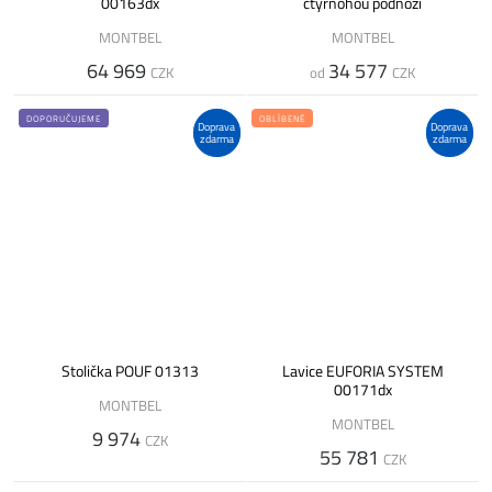
00163dx
čtyřnohou podnoží
MONTBEL
MONTBEL
64 969
34 577
CZK
od
CZK
DOPORUČUJEME
OBLÍBENÉ
Doprava
Doprava
zdarma
zdarma
Stolička POUF 01313
Lavice EUFORIA SYSTEM
00171dx
MONTBEL
MONTBEL
9 974
CZK
55 781
CZK