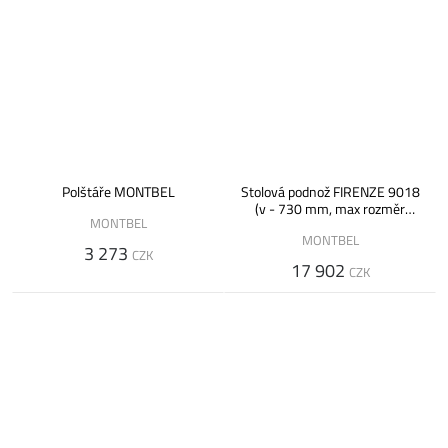
Polštáře MONTBEL
Stolová podnož FIRENZE 9018
(v - 730 mm, max rozměr
MONTBEL
desky 1000 x 1000 mm)
MONTBEL
3 273
CZK
17 902
CZK