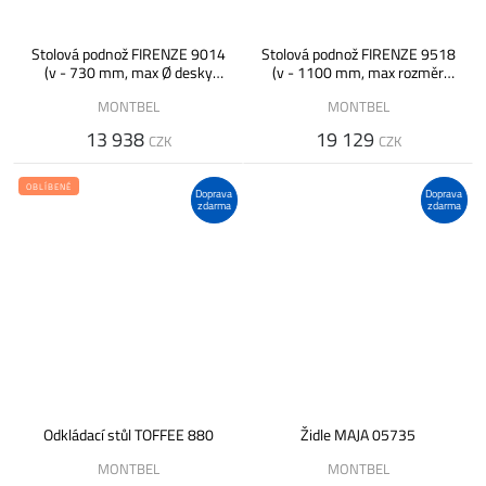
Stolová podnož FIRENZE 9014
Stolová podnož FIRENZE 9518
(v - 730 mm, max Ø desky
(v - 1100 mm, max rozměr
1200 mm)
desky 900 x 900 mm)
MONTBEL
MONTBEL
13 938
19 129
CZK
CZK
OBLÍBENÉ
Doprava
Doprava
zdarma
zdarma
Odkládací stůl TOFFEE 880
Židle MAJA 05735
MONTBEL
MONTBEL