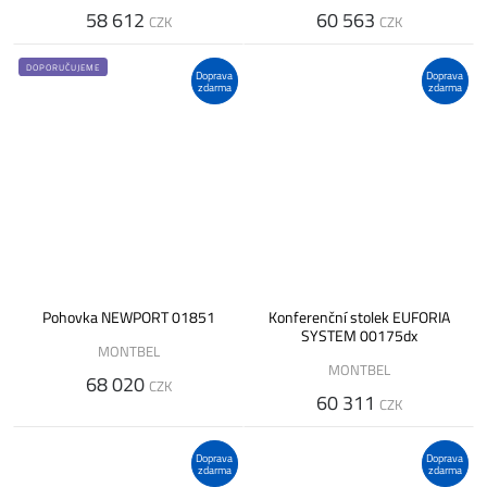
58 612
60 563
CZK
CZK
DOPORUČUJEME
Doprava
Doprava
zdarma
zdarma
Pohovka NEWPORT 01851
Konferenční stolek EUFORIA
SYSTEM 00175dx
MONTBEL
MONTBEL
68 020
CZK
60 311
CZK
Doprava
Doprava
zdarma
zdarma