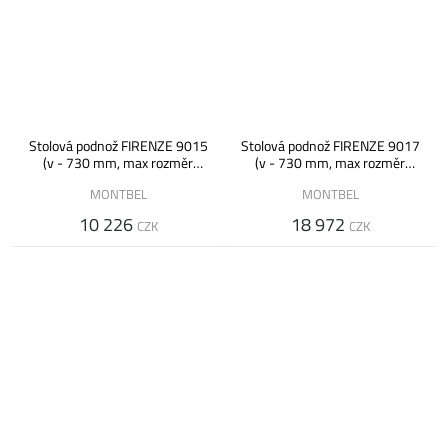
Stolová podnož FIRENZE 9015
Stolová podnož FIRENZE 9017
(v - 730 mm, max rozměr
(v - 730 mm, max rozměr
desky 800 x 800 mm)
desky 1600 x 800 mm)
MONTBEL
MONTBEL
10 226
18 972
CZK
CZK