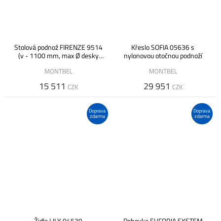
Stolová podnož FIRENZE 9514
Křeslo SOFIA 05636 s
(v - 1100 mm, max Ø desky
nylonovou otočnou podnoží
900 mm)
MONTBEL
MONTBEL
15 511
29 951
CZK
CZK
Doprava
Doprava
zdarma
zdarma
Židle LILY 04539
Pohovka EUFORIA SYSTEM