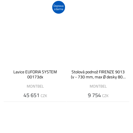
Doprava
zdarma
Lavice EUFORIA SYSTEM
Stolová podnož FIRENZE 9013
00173dx
(v - 730 mm, max Ø desky 800
mm)
MONTBEL
MONTBEL
45 651
9 754
CZK
CZK