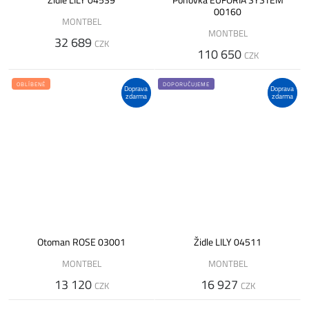
00160
MONTBEL
MONTBEL
32 689
CZK
110 650
CZK
OBLÍBENÉ
DOPORUČUJEME
Doprava
Doprava
zdarma
zdarma
Otoman ROSE 03001
Židle LILY 04511
MONTBEL
MONTBEL
13 120
16 927
CZK
CZK