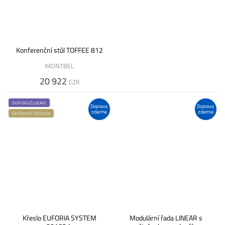
Konferenční stůl TOFFEE 812
MONTBEL
20 922
CZK
DOPORUČUJEME
Doprava
Doprava
zdarma
zdarma
ŠPIČKOVÝ DESIGN
Křeslo EUFORIA SYSTEM
Modulární řada LINEAR s