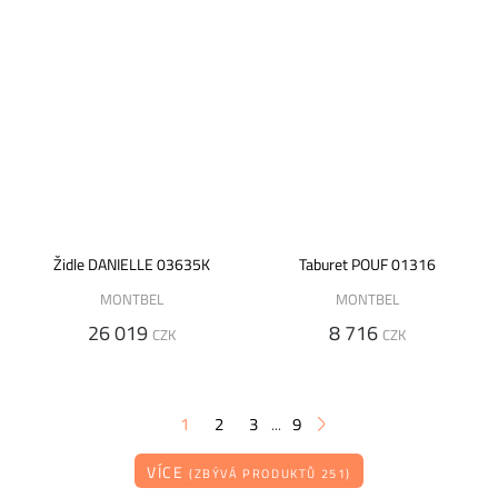
Židle DANIELLE 03635K
Taburet POUF 01316
MONTBEL
MONTBEL
26 019
8 716
CZK
CZK
1
2
3
9
...
VÍCE
(ZBÝVÁ PRODUKTŮ 251)