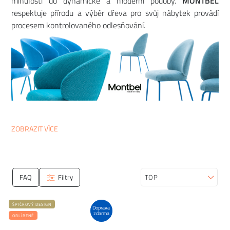
minulosti do dynamické a moderní podoby.
MONTBEL
respektuje přírodu a výběr dřeva pro svůj nábytek provádí
procesem kontrolovaného odlesňování.
ZOBRAZIT VÍCE
FAQ
Filtry
Seřadit
ŠPIČKOVÝ DESIGN
Doprava
zdarma
OBLÍBENÉ