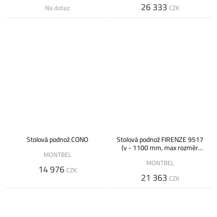
26 333
Na dotaz
CZK
Stolová podnož CONO
Stolová podnož FIRENZE 9517
(v - 1100 mm, max rozměr
MONTBEL
desky 1200 x 700 mm)
MONTBEL
14 976
CZK
21 363
CZK