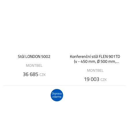
Stůl LONDON 5002
Konferenční stůl FLEN 901TD
(v - 450 mm, Ø 500 mm,
MONTBEL
povrch desky dýha v pruzích)
MONTBEL
36 685
CZK
19 003
CZK
Doprava
zdarma