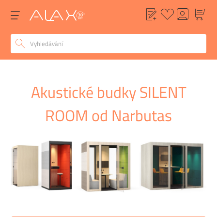
Akustické budky SILENT
ROOM od Narbutas