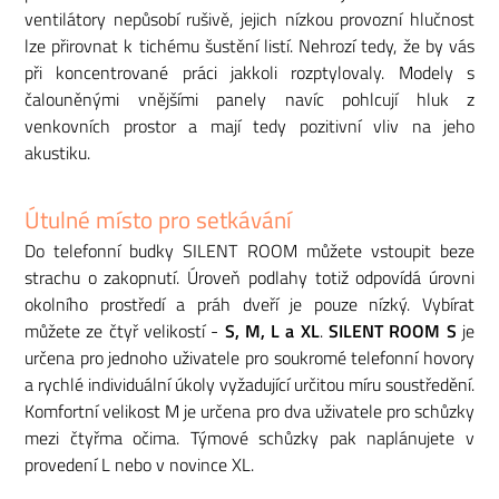
ventilátory nepůsobí rušivě, jejich nízkou provozní hlučnost
lze přirovnat k tichému šustění listí. Nehrozí tedy, že by vás
při koncentrované práci jakkoli rozptylovaly. Modely s
čalouněnými vnějšími panely navíc pohlcují hluk z
venkovních prostor a mají tedy pozitivní vliv na jeho
akustiku.
Útulné místo pro setkávání
Do telefonní budky SILENT ROOM můžete vstoupit beze
strachu o zakopnutí. Úroveň podlahy totiž odpovídá úrovni
okolního prostředí a práh dveří je pouze nízký. Vybírat
můžete ze čtyř velikostí -
S, M, L a XL
.
SILENT ROOM S
je
určena pro jednoho uživatele pro soukromé telefonní hovory
a rychlé individuální úkoly vyžadující určitou míru soustředění.
Komfortní velikost M je určena pro dva uživatele pro schůzky
mezi čtyřma očima. Týmové schůzky pak naplánujete v
provedení L nebo v novince XL.