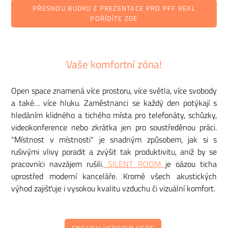
PŘESNOU BUDKU Z PREZENTACE PRO PFF REAL
POŘÍDÍTE ZDE
Vaše komfortní zóna!
Open space znamená více prostoru, více světla, více svobody
a také… více hluku. Zaměstnanci se každý den potýkají s
hledáním klidného a tichého místa pro telefonáty, schůzky,
videokonference nebo zkrátka jen pro soustředěnou práci.
"Místnost v místnosti" je snadným způsobem, jak si s
rušivými vlivy poradit a zvýšit tak produktivitu, aniž by se
pracovníci navzájem rušili.
SILENT ROOM
je oázou ticha
uprostřed moderní kanceláře. Kromě všech akustických
výhod zajišťuje i vysokou kvalitu vzduchu či vizuální komfort.