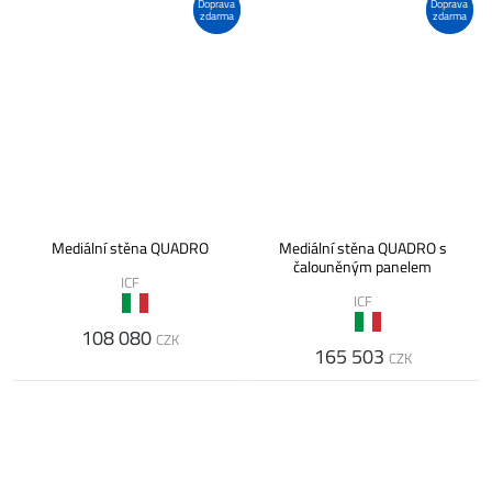
Doprava
Doprava
zdarma
zdarma
Mediální stěna QUADRO
Mediální stěna QUADRO s
čalouněným panelem
ICF
ICF
108 080
CZK
165 503
CZK