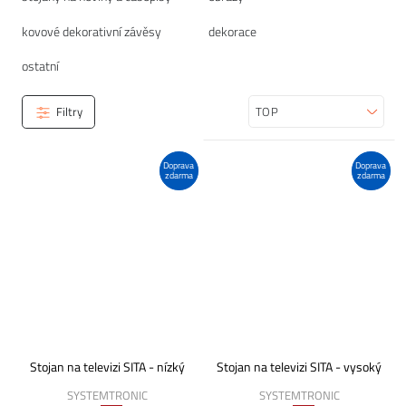
kovové dekorativní závěsy
dekorace
ostatní
Filtry
Seřadit
Doprava
Doprava
zdarma
zdarma
Stojan na televizi SITA - nízký
Stojan na televizi SITA - vysoký
SYSTEMTRONIC
SYSTEMTRONIC