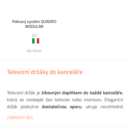
Policový systém QUADRO
MODULAR
ICF
Na dotaz
Televizní držáky do kanceláře
Televizní držák je
šikovným doplňkem do každé
kanceláře
,
která se neobejde bez televize nebo monitoru. Elegantní
držák poskytne
dostatečnou oporu
, ukryje nevzhledné
kabely a
celkově usnadní manipulaci
s velkou obrazovkou.
ZOBRAZIT VÍCE
Vyberte si ten váš od
špičkového evropského výrobce
SYSTEMTRONIC
. Zvolit si můžete
vysoký nebo nízký stojan