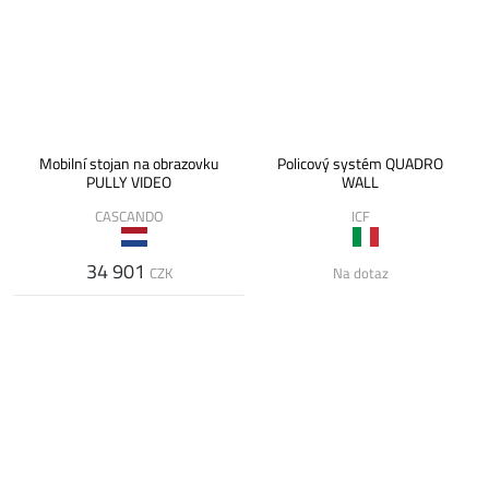
Mobilní stojan na obrazovku
Policový systém QUADRO
PULLY VIDEO
WALL
CASCANDO
ICF
34 901
CZK
Na dotaz