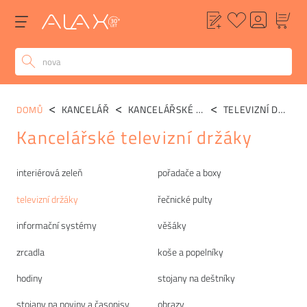
KANCELÁŘ
KANCELÁŘSKÉ DOPLŇKY
TELEVIZNÍ DRŽÁKY
DOMŮ
Kancelářské televizní držáky
Kategorie
interiérová zeleň
pořadače a boxy
televizní držáky
řečnické pulty
informační systémy
věšáky
zrcadla
koše a popelníky
hodiny
stojany na deštníky
stojany na noviny a časopisy
obrazy