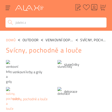
OUTDOOR
VENKOVNÍ DOPLŇKY
SVÍCNY, POCHODNĚ A LOUČE
DOMŮ
Svícny, pochodně a louče
Kategorie
slunečníky
venkovní krby a grily
dekorace
svícny, pochodně a louče