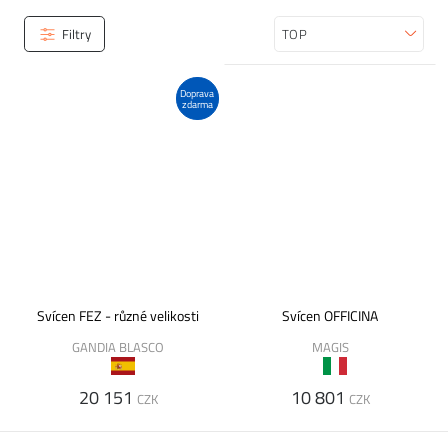
Filtry
Seřadit
Doprava
zdarma
Svícen FEZ - různé velikosti
Svícen OFFICINA
GANDIA BLASCO
MAGIS
20 151
10 801
CZK
CZK