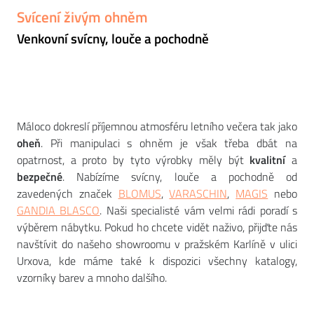
Svícení živým ohněm
Venkovní svícny, louče a pochodně
Máloco dokreslí příjemnou atmosféru letního večera tak jako
oheň
. Při manipulaci s ohněm je však třeba dbát na
opatrnost, a proto by tyto výrobky měly být
kvalitní
a
bezpečné
. Nabízíme svícny, louče a pochodně od
zavedených značek
BLOMUS
,
VARASCHIN
,
MAGIS
nebo
GANDIA BLASCO
. Naši specialisté vám velmi rádi poradí s
výběrem nábytku. Pokud ho chcete vidět naživo, přijďte nás
navštívit do našeho showroomu v pražském Karlíně v ulici
Urxova, kde máme také k dispozici všechny katalogy,
vzorníky barev a mnoho dalšího.