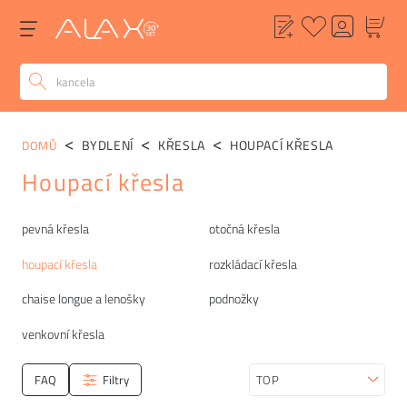
BYDLENÍ
KŘESLA
HOUPACÍ KŘESLA
DOMŮ
Houpací křesla
Kategorie
pevná křesla
otočná křesla
houpací křesla
rozkládací křesla
chaise longue a lenošky
podnožky
venkovní křesla
FAQ
Filtry
Seřadit