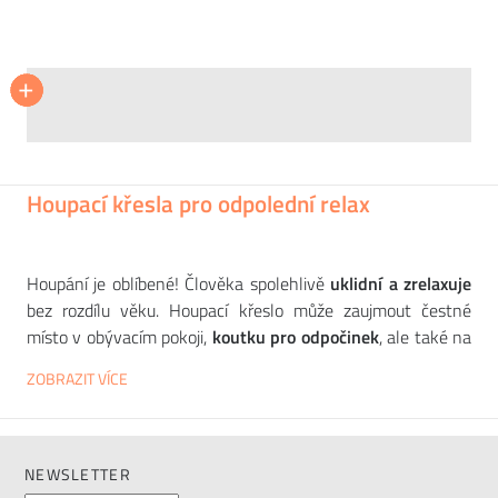
SOFTLINE
SOFTLINE
MIDJ
+
+
+
+
Houpací křeslo GUAPA
Křeslo APOLLO
Podnožka APOLLO
32 721
15 322
3 273
CZK
CZK
CZK
Houpací křesla pro odpolední relax
Houpání je oblíbené! Člověka spolehlivě
uklidní a zrelaxuje
bez rozdílu věku. Houpací křeslo může zaujmout čestné
místo v obývacím pokoji,
koutku pro odpočinek
, ale také na
verandě nebo poblíž knihovny. Vyberte si to své z
ZOBRAZIT VÍCE
dílen
renomovaných evropských výrobců
, jako jsou
CRASSEVIG
,
PEDRALI
,
VARASCHIN
nebo
TON
. Pomůže
vám k
rychlé regeneraci
a
obnovení psychické a fyzické
kondice
po náročném dnu. Jedny z prvních houpacích křesel
NEWSLETTER
se objevily ve Švédsku v 19. století. Jejich vynálezce se