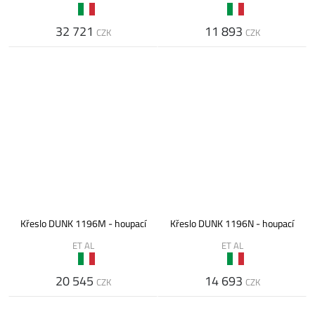
32 721
11 893
CZK
CZK
Křeslo DUNK 1196M - houpací
Křeslo DUNK 1196N - houpací
ET AL
ET AL
20 545
14 693
CZK
CZK