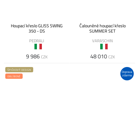
Houpací křeslo GLISS SWING
Čalouněné houpací křeslo
350 - DS
SUMMER SET
PEDRALI
VARASCHIN
9 986
48 010
CZK
CZK
ŠPIČKOVÝ DESIGN
Doprava
zdarma
OBLÍBENÉ