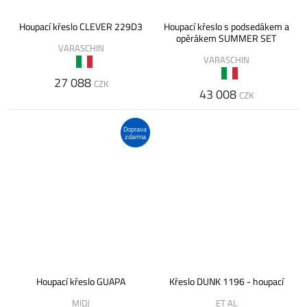
Houpací křeslo CLEVER 229D3
Houpací křeslo s podsedákem a
opěrákem SUMMER SET
VARASCHIN
VARASCHIN
27 088
CZK
43 008
CZK
Doprava
zdarma
Houpací křeslo GUAPA
Křeslo DUNK 1196 - houpací
MIDJ
ET AL