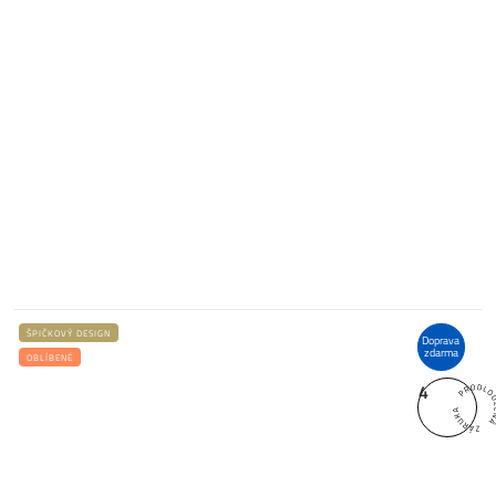
ŠPIČKOVÝ DESIGN
Doprava
zdarma
OBLÍBENÉ
4