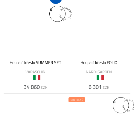
4
Houpací křeslo SUMMER SET
Houpací křeslo FOLIO
VARASCHIN
NARDI GARDEN
34 860
6 301
CZK
CZK
4
OBLÍBENÉ