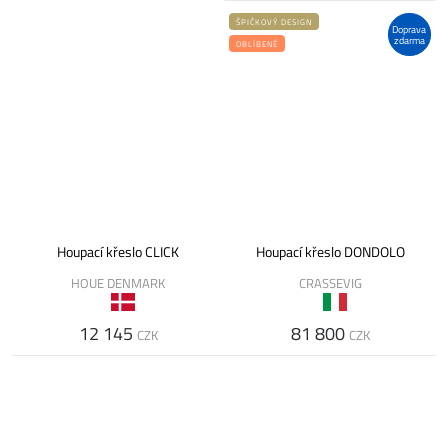
ŠPIČKOVÝ DESIGN
Doprava
zdarma
OBLÍBENÉ
Houpací křeslo CLICK
Houpací křeslo DONDOLO
HOUE DENMARK
CRASSEVIG
12 145
81 800
CZK
CZK