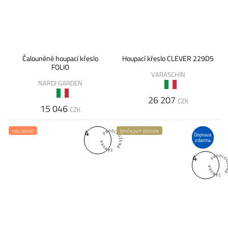
Čalouněné houpací křeslo
Houpací křeslo CLEVER 229D5
FOLIO
VARASCHIN
NARDI GARDEN
26 207
CZK
15 046
CZK
4
OBLÍBENÉ
ŠPIČKOVÝ DESIGN
Doprava
zdarma
4