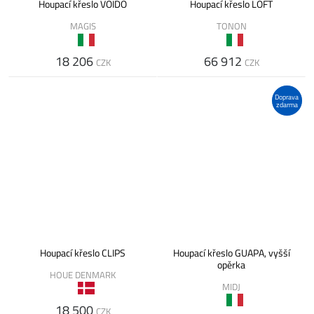
Houpací křeslo VOIDO
Houpací křeslo LOFT
MAGIS
TONON
18 206
66 912
CZK
CZK
Doprava
zdarma
Houpací křeslo CLIPS
Houpací křeslo GUAPA, vyšší
opěrka
HOUE DENMARK
MIDJ
18 500
CZK