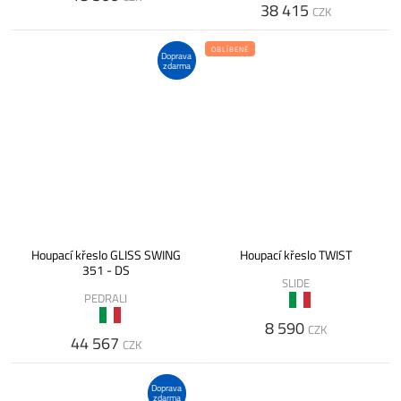
38 415
CZK
OBLÍBENÉ
Doprava
zdarma
Houpací křeslo GLISS SWING
Houpací křeslo TWIST
351 - DS
SLIDE
PEDRALI
8 590
CZK
44 567
CZK
Doprava
zdarma