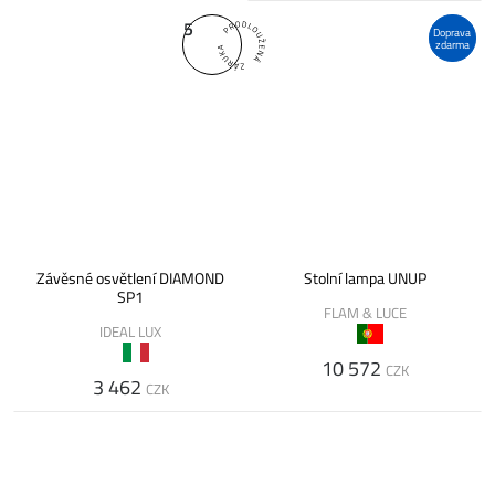
5
Doprava
zdarma
Závěsné osvětlení DIAMOND
Stolní lampa UNUP
SP1
FLAM & LUCE
IDEAL LUX
10 572
CZK
3 462
CZK