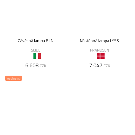
Závěsná lampa BLN
Nástěnná lampa LYSS
SLIDE
FRANDSEN
6 608
7 047
CZK
CZK
OBLÍBENÉ