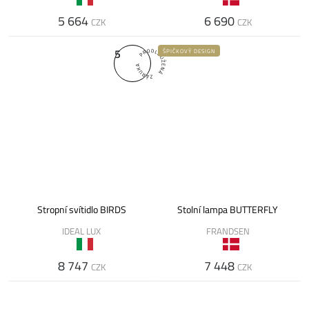
5 664
6 690
CZK
CZK
5
ŠPIČKOVÝ DESIGN
Stropní svítidlo BIRDS
Stolní lampa BUTTERFLY
IDEAL LUX
FRANDSEN
8 747
7 448
CZK
CZK