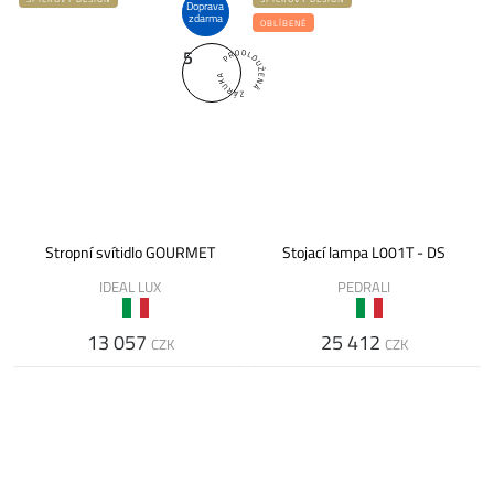
Doprava
zdarma
OBLÍBENÉ
5
Stropní svítidlo GOURMET
Stojací lampa L001T - DS
IDEAL LUX
PEDRALI
13 057
25 412
CZK
CZK