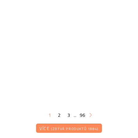
1
2
3
96
...
VÍCE
(ZBÝVÁ PRODUKTŮ 1884)