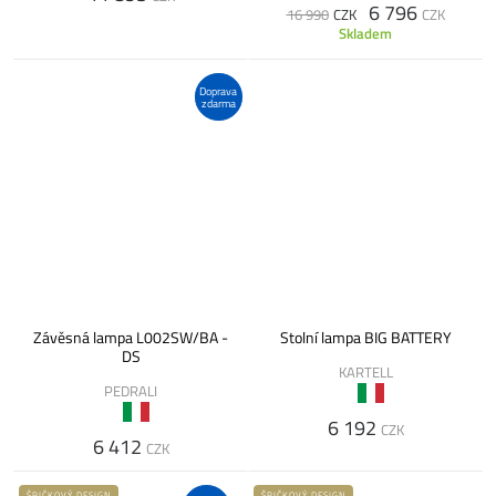
6 796
16 990
CZK
CZK
Skladem
Doprava
zdarma
Závěsná lampa L002SW/BA -
Stolní lampa BIG BATTERY
DS
KARTELL
PEDRALI
6 192
CZK
6 412
CZK
ŠPIČKOVÝ DESIGN
ŠPIČKOVÝ DESIGN