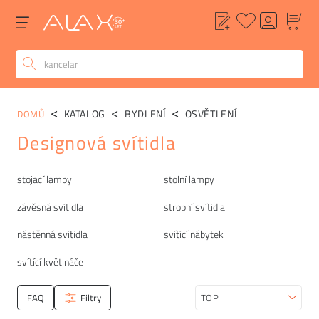
KATALOG
BYDLENÍ
OSVĚTLENÍ
DOMŮ
Designová svítidla
Kategorie
stojací lampy
stolní lampy
závěsná svítidla
stropní svítidla
nástěnná svítidla
svítící nábytek
svítící květináče
FAQ
Filtry
Seřadit