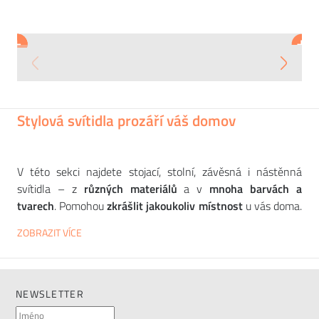
SLIDE
RENDL
+
+
+
+
Lampa FLUO
Závěsné svítidlo CINDY VI
3 305
5 801
CZK
CZK
Stylová svítidla prozáří váš domov
V této sekci najdete stojací, stolní, závěsná i nástěnná
svítidla – z
různých materiálů
a v
mnoha barvách a
tvarech
. Pomohou
zkrášlit jakoukoliv místnost
u vás doma.
ALAX nabízí sortiment od více než desítky
uznávaných
ZOBRAZIT VÍCE
evropských výrobců
, jako jsou
PEDRALI
,
RENDL
,
SLIDE
nebo
VONDOM
. Designovou lampu můžete využít při čtení,
nasvícení tmavšího koutu
nebo jako
doplňkové světlo
.
Stolní lampu oceníte
na nočním stolku
, na pracovním i
NEWSLETTER
psacím stole. Stojací lampu můžete
postavit do prostoru
, k