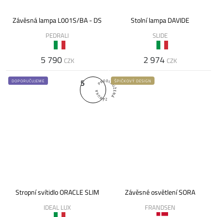
Závěsná lampa L001S/BA - DS
Stolní lampa DAVIDE
PEDRALI
SLIDE
5 790
2 974
CZK
CZK
5
DOPORUČUJEME
ŠPIČKOVÝ DESIGN
Stropní svítidlo ORACLE SLIM
Závěsné osvětlení SORA
IDEAL LUX
FRANDSEN