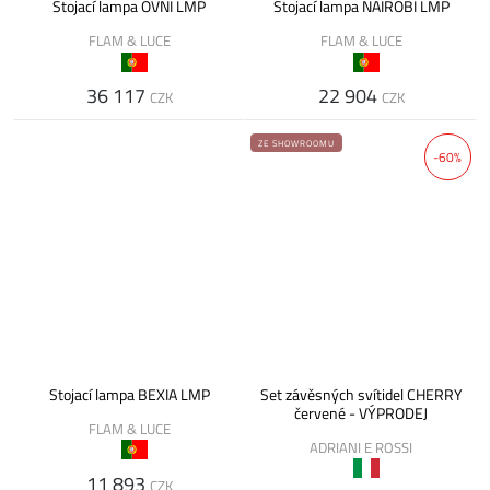
Stojací lampa OVNI LMP
Stojací lampa NAIROBI LMP
FLAM & LUCE
FLAM & LUCE
36 117
22 904
CZK
CZK
ZE SHOWROOMU
-60%
Stojací lampa BEXIA LMP
Set závěsných svítidel CHERRY
červené - VÝPRODEJ
FLAM & LUCE
ADRIANI E ROSSI
11 893
CZK