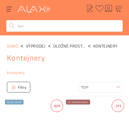
VÝPRODEJ
ÚLOŽNÉ PROSTORY
KONTEJNERY
DOMŮ
Kontejnery
Kategorie
kontejnery
Filtry
Seřadit
NOVÉ ZBOŽÍ
ZE SHOWROOMU
-60%
-25%