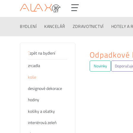
BYDLENÍ
KANCELÁŘ
ZDRAVOTNICTVÍ
HOTELY A 
Kategorie
Odpadkové k
zpět na bydlení
zrcadla
Novinky
Doporuču
koše
designové dekorace
hodiny
košíky a ošatky
interiérová zeleň