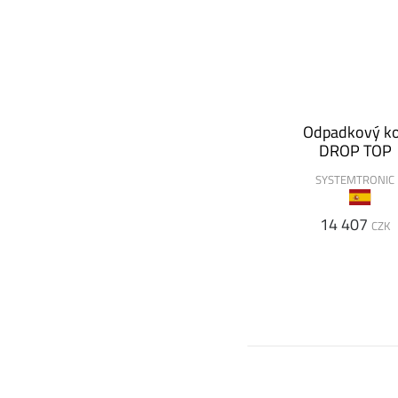
Odpadkový k
DROP TOP
SYSTEMTRONIC
14 407
CZK