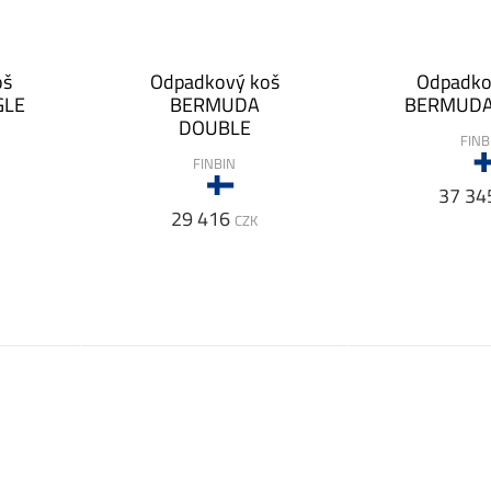
oš
Odpadkový koš
Odpadko
GLE
BERMUDA
BERMUDA
DOUBLE
FINB
FINBIN
37 34
29 416
CZK