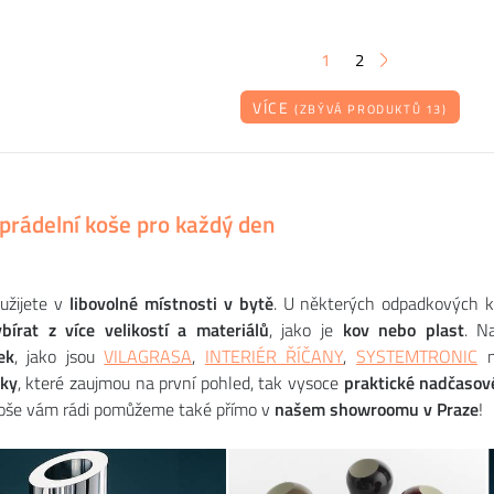
1
2
VÍCE
(ZBÝVÁ PRODUKTŮ 13)
prádelní koše pro každý den
žijete v
libovolné místnosti v bytě
. U některých odpadkových k
ybírat z více velikostí a materiálů
, jako je
kov nebo plast
. N
ek
, jako jsou
VILAGRASA
,
INTERIÉR ŘÍČANY
,
SYSTEMTRONIC
n
sky
, které zaujmou na první pohled, tak vysoce
praktické
nadčasov
koše vám rádi pomůžeme také přímo v
našem showroomu v Praze
!