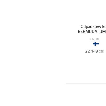
Odpadkový k
BERMUDA JU
FINBIN
22 149
CZK