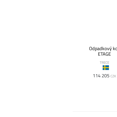
Odpadkový k
ETAGE
TRECE
114 205
CZK