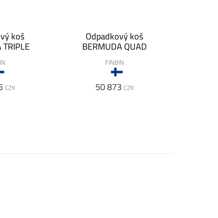
vý koš
Odpadkový koš
 TRIPLE
BERMUDA QUAD
IN
FINBIN
5
50 873
CZK
CZK