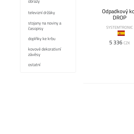
obrazy
Odpadkový k
televizní držáky
DROP
stojany na noviny a
SYSTEMTRONIC
časopisy
doplňky ke krbu
5 336
CZK
kovové dekorativní
závěsy
ostatní