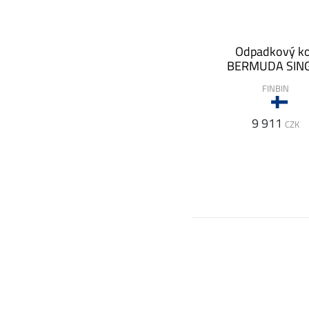
Odpadkový k
BERMUDA SIN
FINBIN
9 911
CZK