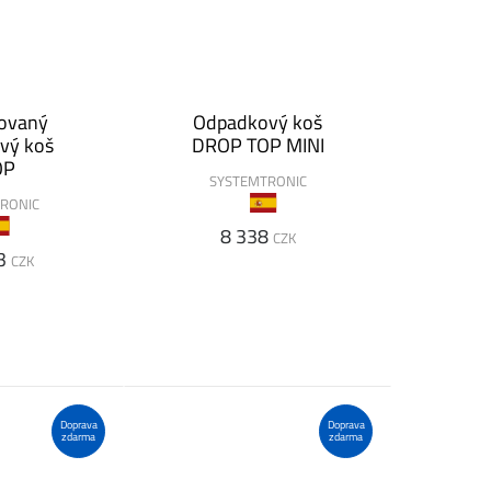
ovaný
Odpadkový koš
vý koš
DROP TOP MINI
OP
SYSTEMTRONIC
RONIC
8 338
CZK
3
CZK
Doprava
Doprava
zdarma
zdarma