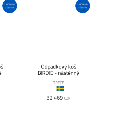
Doprava
Doprava
zdarma
zdarma
oš
Odpadkový koš
é
BIRDIE - nástěnný
TRECE
32 469
CZK