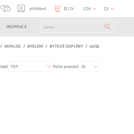
0
přihlášení
CZK
CS
CZK
0
INSPIRACE
KATALOG
BYDLENÍ
BYTOVÉ DOPLŇKY
KOŠE
řadit
Počet produktů