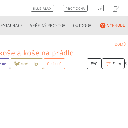
KLUB ALAX
PROFIZONA
RESTAURACE
VEŘEJNÝ PROSTOR
OUTDOOR
VÝPRODEJ
DOMŮ
oše a koše na prádlo
jeme
Špičkový design
Oblíbené
FAQ
Filtry
Se