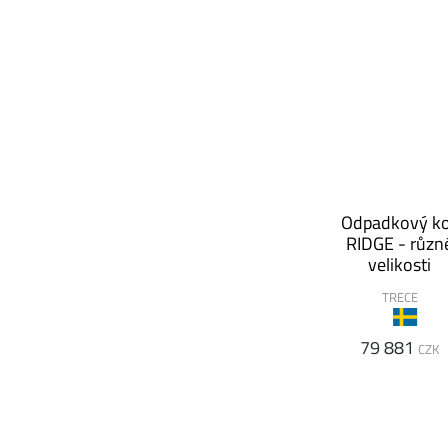
Odpadkový k
RIDGE - různ
velikosti
TRECE
79 881
CZK