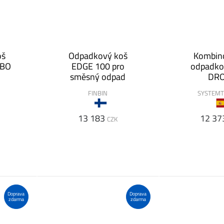
oš
Odpadkový koš
Kombin
MBO
EDGE 100 pro
odpadko
směsný odpad
DR
FINBIN
SYSTEMT
13 183
12 37
CZK
Doprava
Doprava
zdarma
zdarma