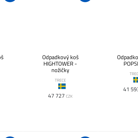
oš
Odpadkový koš
Odpadko
HIGHTOWER -
POPS
nožičky
TRE
TRECE
41 59
47 727
CZK