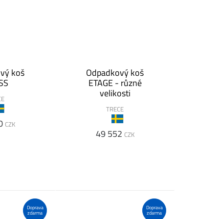
vý koš
Odpadkový koš
SS
ETAGE - různé
velikosti
CE
TRECE
0
CZK
49 552
CZK
Doprava
Doprava
zdarma
zdarma