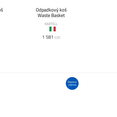
oš
Odpadkový koš
Waste Basket
KARTELL
1 581
CZK
Doprava
zdarma