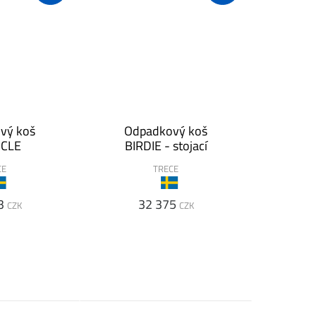
vý koš
Odpadkový koš
ICLE
BIRDIE - stojací
CE
TRECE
3
32 375
CZK
CZK