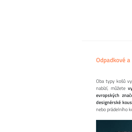
Odpadkové a 
Oba typy košů vyu
nabízí, můžete
v
evropských znač
designérské kou
nebo prádelního 