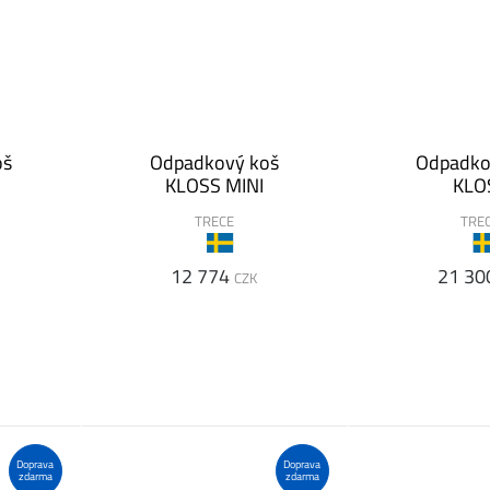
oš
Odpadkový koš
Odpadko
KLOSS MINI
KLO
TRECE
TRE
12 774
21 30
CZK
Doprava
Doprava
zdarma
zdarma