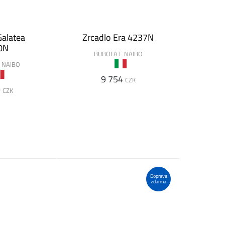
Galatea
Zrcadlo Era 4237N
0N
BUBOLA E NAIBO
 NAIBO
9 754
CZK
9
CZK
Doprava
zdarma