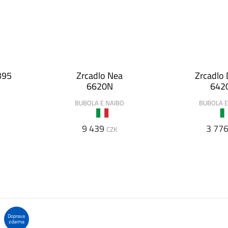
395
Zrcadlo Nea
Zrcadlo 
6620N
642
O
BUBOLA E NAIBO
BUBOLA E
9 439
3 77
CZK
Doprava
zdarma