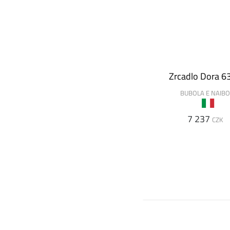
Zrcadlo Dora 6
BUBOLA E NAIB
7 237
CZK