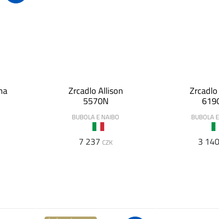
na
Zrcadlo Allison
Zrcadlo
5570N
619
O
BUBOLA E NAIBO
BUBOLA E
7 237
3 14
CZK