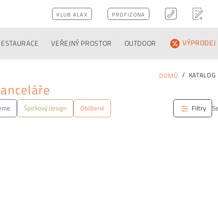
KLUB ALAX
PROFIZONA
RESTAURACE
VEŘEJNÝ PROSTOR
OUTDOOR
VÝPRODEJ
KATALOG
DOMŮ
kanceláře
jeme
Špičkový design
Oblíbené
Filtry
Se