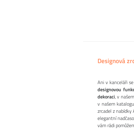
Designová zr
Ani v kanceláři s
designovou funkc
dekoraci
, v našem
v našem katalog
zrcadel z nabídky
elegantní nadčaso
vám rádi pomůžem