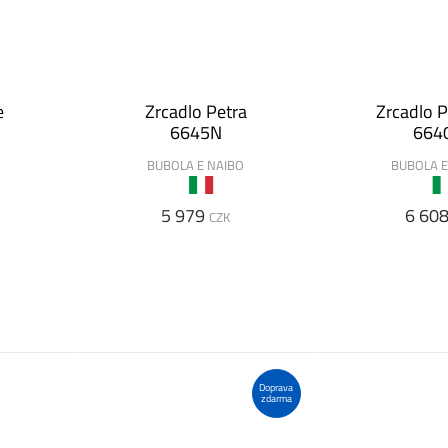
e
Zrcadlo Petra
Zrcadlo 
6645N
664
O
BUBOLA E NAIBO
BUBOLA E
5 979
6 60
CZK
Doprava
zdarma