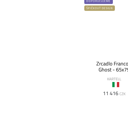
DOPORUČUJEME
ŠPIČKOVÝ DESIGN
Zrcadlo Franco
Ghost - 65x7
KARTELL
11 416
CZK