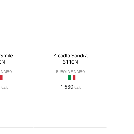
 Smile
Zrcadlo Sandra
0N
6110N
 NAIBO
BUBOLA E NAIBO
0
1 630
CZK
CZK