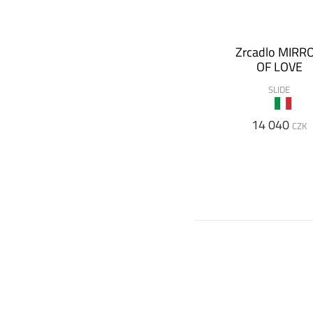
Zrcadlo MIRR
OF LOVE
SLIDE
14 040
CZK