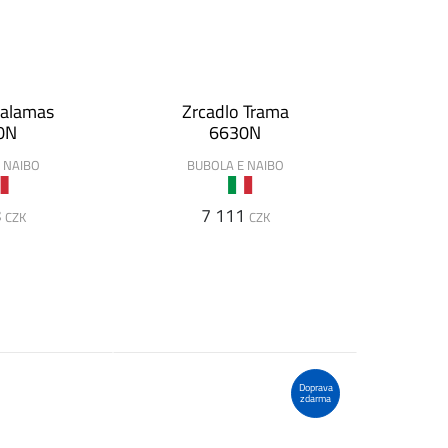
Palamas
Zrcadlo Trama
0N
6630N
 NAIBO
BUBOLA E NAIBO
8
7 111
CZK
CZK
Doprava
zdarma