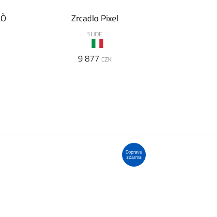
IÒ
Zrcadlo Pixel
SLIDE
9 877
CZK
Doprava
zdarma