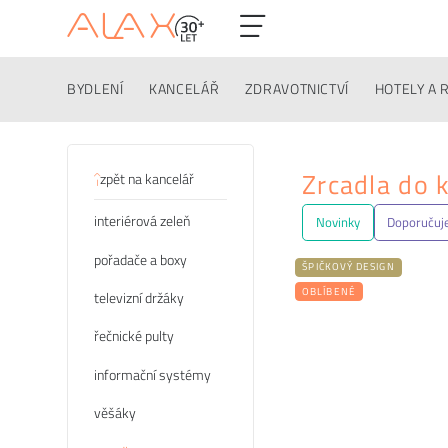
BYDLENÍ
KANCELÁŘ
ZDRAVOTNICTVÍ
HOTELY A 
Kategorie
Zrcadla do 
zpět na kancelář
interiérová zeleň
Novinky
Doporuču
pořadače a boxy
ŠPIČKOVÝ DESIGN
OBLÍBENÉ
televizní držáky
řečnické pulty
informační systémy
věšáky