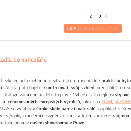
1
2
3
VÍCE
(ZBÝVÁ PRODUKTŮ 21)
cadla do kanceláře
e hezké zrcadlo rozhodně neztratí. Jde o mimořádně
praktický byt
i
. Ať už potřebujete
zkontrolovat svůj vzhled
před důležitou sc
 katalogu zaručeně najdete to pravé. Vyberte si to nejlepší
stylové
u od
renomovaných evropských výrobců
, jako jsou
FIAM
,
SCHÖN
 ALAX se vyrábějí v
široké škále barev i materiálů,
například ze dřev
vé výrobky i moderní designérské kousky, které zaručeně
zaujmou 
e také přímo v
našem showroomu v Praze
.