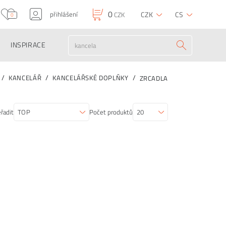
0
přihlášení
CZK
CS
CZK
0
INSPIRACE
KANCELÁŘ
KANCELÁŘSKÉ DOPLŇKY
ZRCADLA
řadit
Počet produktů