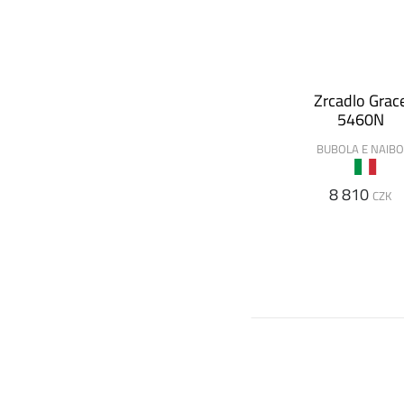
Zrcadlo Grac
5460N
BUBOLA E NAIB
8 810
CZK