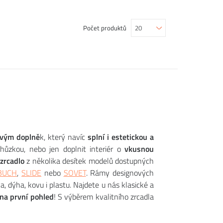
Počet produktů
ovým doplně
k, který navíc
splní i estetickou a
hůzkou, nebo jen doplnit interiér o
vkusnou
 zrcadlo
z několika desítek modelů dostupných
BUCH
,
SLIDE
nebo
SOVET
. Rámy designových
a, dýha, kovu i plastu. Najdete u nás klasické a
na první pohled
! S výběrem kvalitního zrcadla