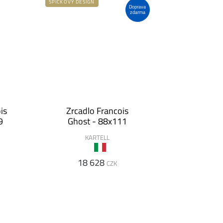
ŠPIČKOVÝ DESIGN
Doprava
zdarma
is
Zrcadlo Francois
9
Ghost - 88x111
KARTELL
18 628
CZK