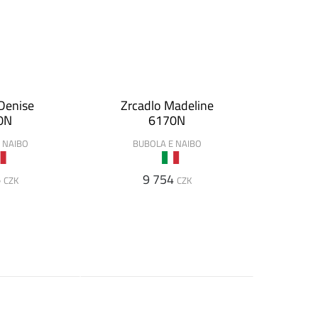
Denise
Zrcadlo Madeline
0N
6170N
 NAIBO
BUBOLA E NAIBO
6
9 754
CZK
CZK