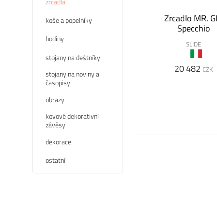
zrcadla
Zrcadlo MR. G
koše a popelníky
Specchio
hodiny
SLIDE
stojany na deštníky
20 482
CZK
stojany na noviny a
časopisy
obrazy
kovové dekorativní
závěsy
dekorace
ostatní