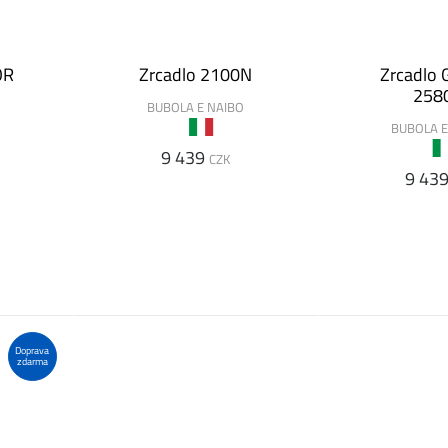
OR
Zrcadlo 2100N
Zrcadlo 
258
BUBOLA E NAIBO
BUBOLA E
9 439
CZK
9 43
Doprava
zdarma