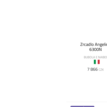
Zrcadlo Angeli
6300N
BUBOLA E NAIB
7 866
CZK