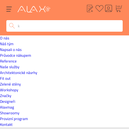
O nás
Náš tým
Napsali o nás
Průvodce nákupem
Reference
Naše služby
Architektonické návrhy
Fit out
Zelené stěny
Workshopy
Značky
Designeři
Alaxmag
Showroomy
Provizní program
Kontakt